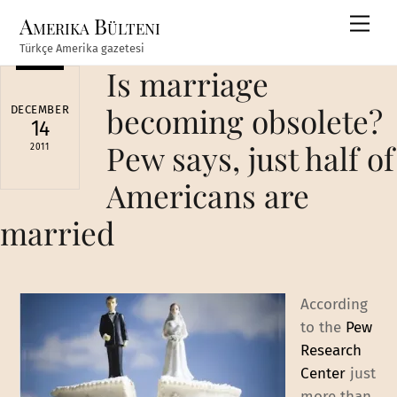
Skip
Amerika Bülteni
Men
to
Türkçe Amerika gazetesi
content
Is marriage
becoming obsolete?
DECEMBER
14
Pew says, just half of
2011
Americans are
married
According
to the
Pew
Research
Center
just
more than