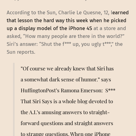
According to the Sun, Charlie Le Quesne, 12, l
earned
that lesson the hard way this week when he picked
up a display model of the iPhone 4S
at a store and
asked, “How many people are there in the world?”
Siri’s answer: “Shut the f*** up, you ugly t***,” the
Sun reports.
”Of course we already knew that Siri has
a somewhat dark sense of humor.” says
HuffingtonPost’s Ramona Emerson:
S***
That Siri Says
is a whole blog devoted to
the A.I.’s amusing answers to straight-
forward questions and straight answers
to strange questions. When one iPhone