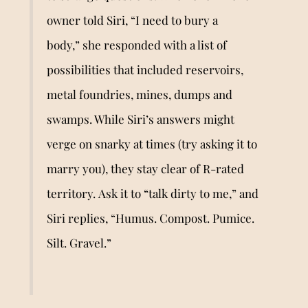
owner told Siri, “I need to bury a
body,”
she responded with a list of
possibilities
that included reservoirs,
metal foundries, mines, dumps and
swamps. While Siri’s answers might
verge on snarky at times (try asking it to
marry you), they stay clear of R-rated
territory.
Ask it to “talk dirty to me,”
and
Siri replies, “Humus. Compost. Pumice.
Silt. Gravel.”