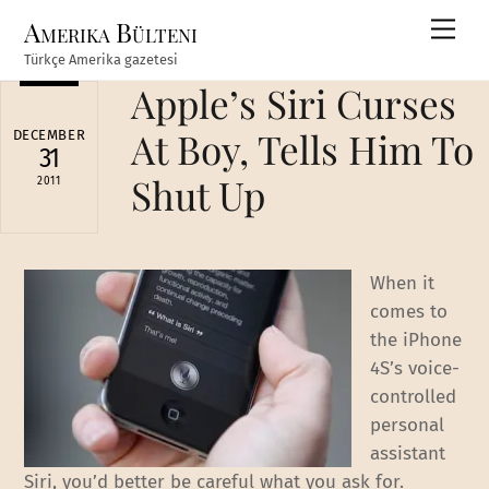
Skip
Amerika Bülteni
Men
to
Türkçe Amerika gazetesi
content
Apple’s Siri Curses
At Boy, Tells Him To
DECEMBER
31
Shut Up
2011
When it
comes to
the iPhone
4S’s voice-
controlled
personal
assistant
Siri, you’d better be careful what you ask for.