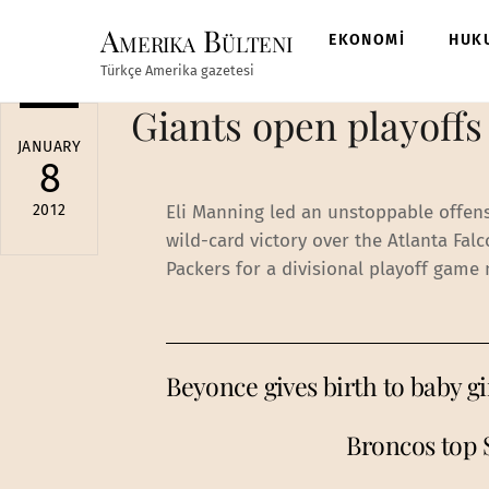
Skip
Amerika Bülteni
to
EKONOMİ
HUK
content
Türkçe Amerika gazetesi
Giants open playoffs
JANUARY
8
2012
Eli Manning led an unstoppable offen
wild-card victory over the Atlanta Fa
Packers for a divisional playoff game
Beyonce gives birth to baby gi
Broncos top 