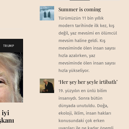
Summer is coming
Türümüzün 11 bin yıllık
modern tarihinde ilk kez, kış
değil, yaz mevsimi en ölümcül
mevsim haline geldi. Kış
TRUMP
mevsiminde ölen insan sayısı
hızla azalırken, yaz
mevsiminde ölen insan sayısı
hızla yükseliyor.
‘Her şey her şeyle irtibatlı’
19. yüzyılın en ünlü bilim
insanıydı. Sonra bütün
dünyada unutuldu. Doğa,
 iyi
ekoloji, iklim, insan hakları
aşkanı
konusundaki çok erken
uyarıları ile ne kadar önemli