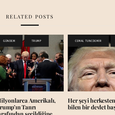
RELATED POSTS
GÜNDEM
,
TRUMP
CEMAL TUNCDEMİR
,
ilyonlarca Amerikalı,
Her şeyi herkesten
rump’ın Tanrı
bilen bir devlet b
arafından seçildiğine