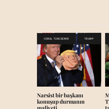
CEMAL TUNCDEMİR
,
TRUMP
Narsist bir başkanı
M
konuşup durmanın
T
maliyeti
t