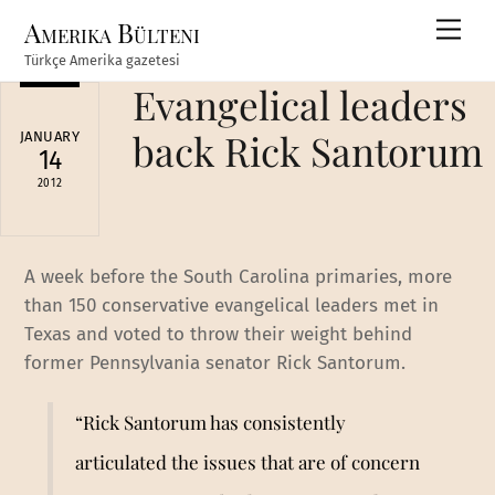
Skip
Amerika Bülteni
Men
to
Türkçe Amerika gazetesi
content
Evangelical leaders
back Rick Santorum
JANUARY
14
2012
A week before the South Carolina primaries, more
than 150 conservative evangelical leaders met in
Texas and voted to throw their weight behind
former Pennsylvania senator Rick Santorum.
“Rick Santorum has consistently
articulated the issues that are of concern