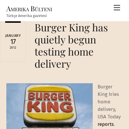
Skip
Amerika Bülteni
Men
to
Türkçe Amerika gazetesi
content
Burger King has
quietly begun
JANUARY
17
testing home
2012
delivery
Burger
King tries
home
delivery,
USA Today
reports
.