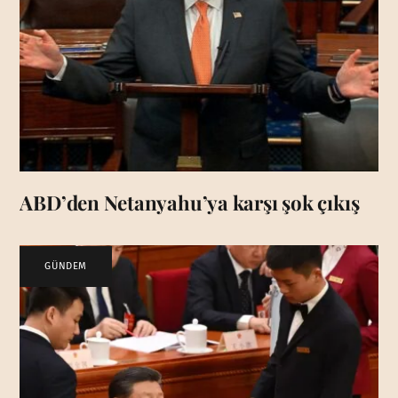
ABD’den Netanyahu’ya karşı şok çıkış
GÜNDEM