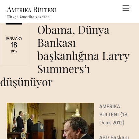
Skip
Amerika Bülteni
Men
to
Türkçe Amerika gazetesi
content
Obama, Dünya
Bankası
JANUARY
18
başkanlığına Larry
2012
Summers’ı
düşünüyor
AMERİKA
BÜLTENİ (18
Ocak 2012)
ABD Başkanı