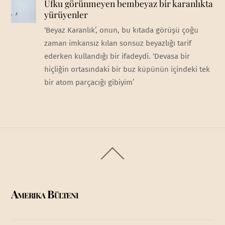
Ufku görünmeyen bembeyaz bir karanlıkta
yürüyenler
‘Beyaz Karanlık’, onun, bu kıtada görüşü çoğu
zaman imkansız kılan sonsuz beyazlığı tarif
ederken kullandığı bir ifadeydi. ‘Devasa bir
hiçliğin ortasındaki bir buz küpünün içindeki tek
bir atom parçacığı gibiyim’
Back
To
Top
Amerika Bülteni