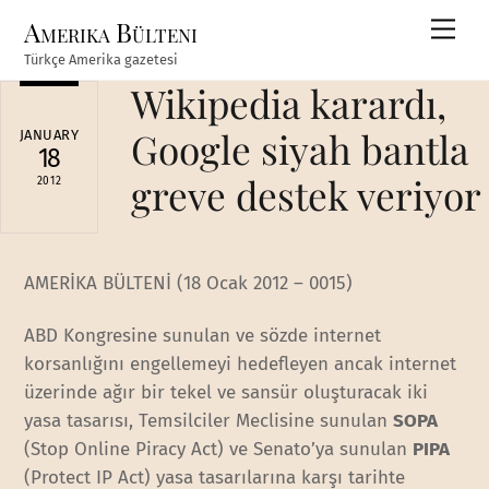
Skip
Amerika Bülteni
Men
to
Türkçe Amerika gazetesi
content
Wikipedia karardı,
Google siyah bantla
JANUARY
18
greve destek veriyor
2012
AMERİKA BÜLTENİ (18 Ocak 2012 – 0015)
ABD Kongresine sunulan ve sözde internet
korsanlığını engellemeyi hedefleyen ancak internet
üzerinde ağır bir tekel ve sansür oluşturacak iki
yasa tasarısı, Temsilciler Meclisine sunulan
SOPA
(Stop Online Piracy Act) ve Senato’ya sunulan
PIPA
(Protect IP Act) yasa tasarılarına karşı tarihte