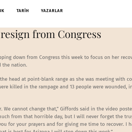
UK
TARİH
YAZARLAR
o resign from Congress
tepping down from Congress this week to focus on her reco
 the nation.
 the head at point-blank range as she was meeting with co
 were killed in the rampage and 13 people were wounded, i
r. We cannot change that,” Giffords said in the video post
ch from that horrible day, but I will never forget the tru
you for your prayers and for giving me time to recover. I 
t is best for Arizona I will step down this week.”