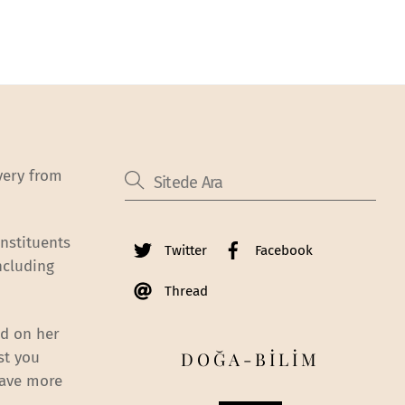
very from
nstituents
Twitter
Facebook
ncluding
Thread
ed on her
DOĞA-BİLİM
st you
have more