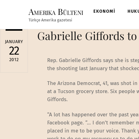
Skip
Amerika Bülteni
to
EKONOMİ
HUK
content
Türkçe Amerika gazetesi
Gabrielle Giffords t
JANUARY
22
2012
Rep. Gabrielle Giffords says she is s
the shooting last January that shocked
The Arizona Democrat, 41, was shot in
at a Tucson grocery store. Six people
Giffords.
“A lot has happened over the past yea
Facebook page. “… I don’t remember mu
placed in me to be your voice. Thank 
work to do on my recovery so to do wha