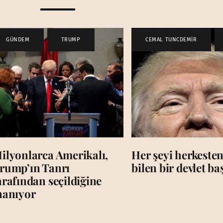
GÜNDEM
,
TRUMP
CEMAL TUNCDEMİR
,
ilyonlarca Amerikalı,
Her şeyi herkesten
rump’ın Tanrı
bilen bir devlet b
arafından seçildiğine
nanıyor