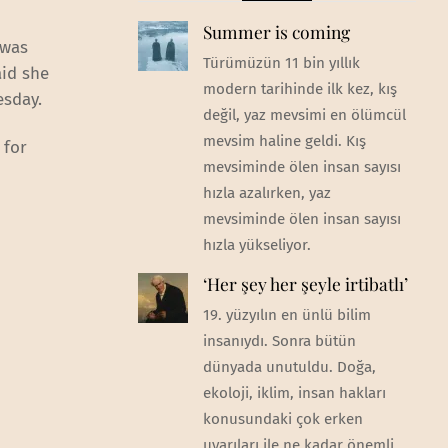
Summer is coming
 was
Türümüzün 11 bin yıllık
aid she
modern tarihinde ilk kez, kış
esday.
değil, yaz mevsimi en ölümcül
mevsim haline geldi. Kış
 for
mevsiminde ölen insan sayısı
hızla azalırken, yaz
mevsiminde ölen insan sayısı
hızla yükseliyor.
‘Her şey her şeyle irtibatlı’
19. yüzyılın en ünlü bilim
insanıydı. Sonra bütün
dünyada unutuldu. Doğa,
ekoloji, iklim, insan hakları
konusundaki çok erken
uyarıları ile ne kadar önemli