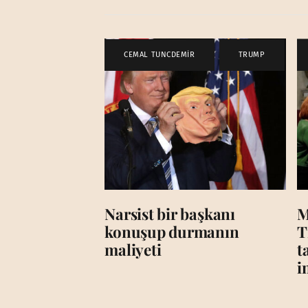
CEMAL TUNCDEMİR
,
TRUMP
Narsist bir başkanı
M
konuşup durmanın
T
maliyeti
t
i