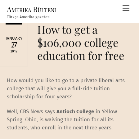
Skip
Amerika Bülteni
Men
to
Türkçe Amerika gazetesi
content
How to get a
$106,000 college
JANUARY
27
education for free
2012
How would you like to go to a private liberal arts
college that will give you a full-ride tuition
scholarship for four years?
Well, CBS News says
Antioch College
in Yellow
Spring, Ohio, is waiving the tuition for all its
students, who enroll in the next three years.