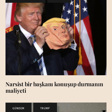
Narsist bir başkanı konuşup durmanın
maliyeti
GÜNDEM
,
TRUMP