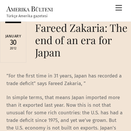
Skip
Amerika Bülteni
Men
to
Türkçe Amerika gazetesi
content
Fareed Zakaria: The
end of an era for
JANUARY
30
Japan
2012
”For the first time in 31 years, Japan has recorded a
trade deficit” says Fareed Zakaria, ”
In simple terms, that means Japan imported more
than it exported last year. Now this is not that
unusual for some rich countries: the U.S. has had a
trade deficit since 1975, and yet we’ve grown. But
the U.S. economy is not built on exports. Japan’s