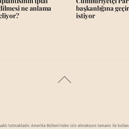
oplantısının iptal
Cumhuriyetçi Par
dilmesi ne anlama
başkanlığına geç
eliyor?
istiyor
Back
To
Top
saklı tutmaktadır. Amerika Bülteni'nden izin almaksızın tamamı ile kullanı