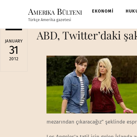
Skip
Amerika Bülteni
to
EKONOMİ
HUK
content
Türkçe Amerika gazetesi
ABD, Twitter’daki şaka
JANUARY
31
2012
mezarından çıkaracağız” şeklinde espri
Los Angeles’a tatil için gelen İrlanda 