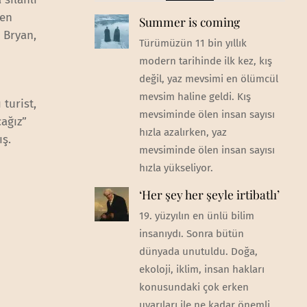
men
Summer is coming
 Bryan,
Türümüzün 11 bin yıllık
u
modern tarihinde ilk kez, kış
değil, yaz mevsimi en ölümcül
mevsim haline geldi. Kış
turist,
mevsiminde ölen insan sayısı
cağız”
hızla azalırken, yaz
ış.
mevsiminde ölen insan sayısı
hızla yükseliyor.
‘Her şey her şeyle irtibatlı’
19. yüzyılın en ünlü bilim
insanıydı. Sonra bütün
dünyada unutuldu. Doğa,
ekoloji, iklim, insan hakları
konusundaki çok erken
uyarıları ile ne kadar önemli