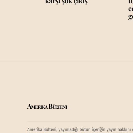
karşı şok çıkış
t
e
g
Amerika Bülteni
Amerika Bülteni, yayınladığı bütün içeriğin yayın hakkını 