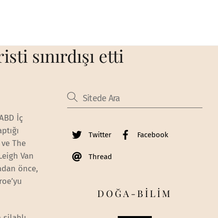
sti sınırdışı etti
 ABD İç
aptığı
Twitter
Facebook
ve The
Leigh Van
Thread
madan önce,
roe’yu
DOĞA-BİLİM
 silahlı