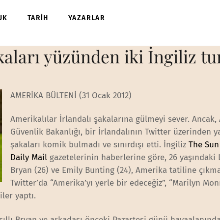
UK
TARİH
YAZARLAR
ları yüzünden iki İngiliz turi
AMERİKA BÜLTENİ (31 Ocak 2012)
Amerikalılar İrlandalı şakalarına gülmeyi sever. Ancak,
Güvenlik Bakanlığı, bir İrlandalının Twitter üzerinden y
şakaları komik bulmadı ve sınırdışı etti. İngiliz
The Sun
Daily Mail
gazetelerinin haberlerine göre, 26 yaşındaki 
Bryan (26) ve Emily Bunting (24), Amerika tatiline çık
Twitter’da “Amerika’yı yerle bir edeceğiz”, “Marilyn Mon
ler yaptı.
asıllı Bryan ve arkadaşı önceki Pazartesi günü havaalanında