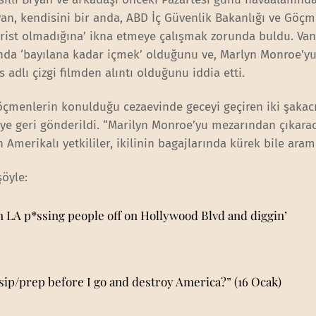
ryan, kendisini bir anda, ABD İç Güvenlik Bakanlığı ve Göç
rörist olmadığına’ ikna etmeye çalışmak zorunda buldu. Van
unda ‘bayılana kadar içmek’ olduğunu ve, Marlyn Monroe’y
dlı çizgi filmden alıntı olduğunu iddia etti.
çmenlerin konulduğu cezaevinde geceyi geçiren iki şakacı 
e’ye geri gönderildi. “Marilyn Monroe’yu mezarından çıkara
 Amerikalı yetkililer, ikilinin bagajlarında kürek bile aram
şöyle:
in LA p*ssing people off on Hollywood Blvd and diggin’
ssip/prep before I go and destroy America?” (16 Ocak)