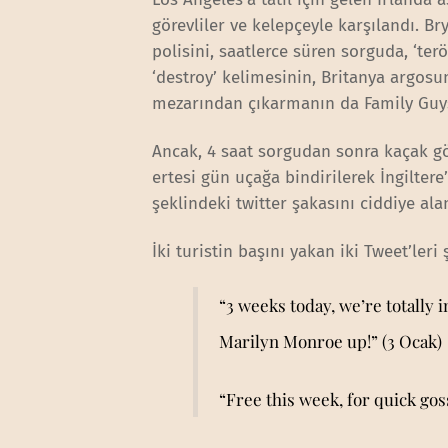
görevliler ve kelepçeyle karşılandı. B
polisini, saatlerce süren sorguda, ‘te
‘destroy’ kelimesinin, Britanya argos
mezarından çıkarmanın da Family Guys a
Ancak, 4 saat sorgudan sonra kaçak gö
ertesi gün uçağa bindirilerek İngilter
şeklindeki twitter şakasını ciddiye alan
İki turistin başını yakan iki Tweet’leri 
“3 weeks today, we’re totally 
Marilyn Monroe up!” (3 Ocak)
“Free this week, for quick go