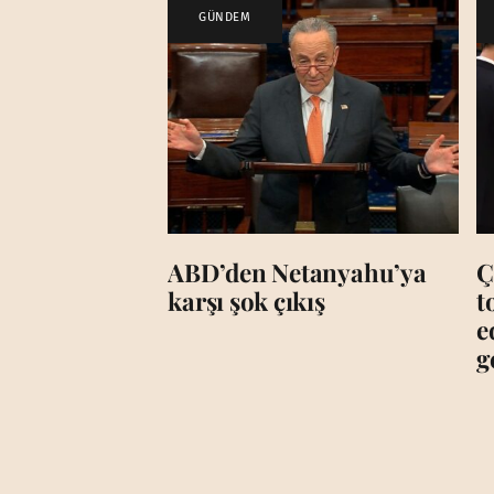
GÜNDEM
ABD’den Netanyahu’ya
Ç
karşı şok çıkış
t
e
g