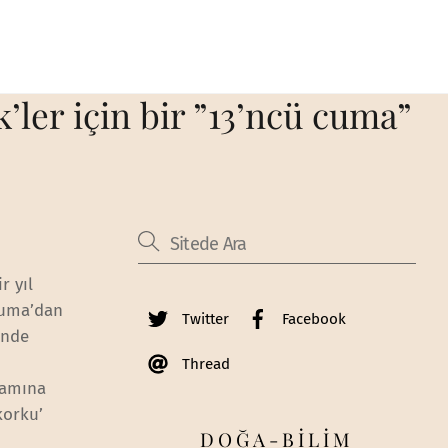
k’ler için bir ”13’ncü cuma”
r yıl
Cuma’dan
Twitter
Facebook
inde
Thread
lamına
korku’
DOĞA-BİLİM