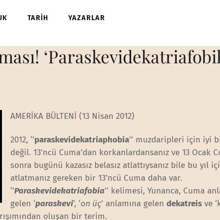
UK
TARİH
YAZARLAR
uması! ‘Paraskevidekatriafobi
AMERİKA BÜLTENİ (13 Nisan 2012)
2012, ‘’
paraskevidekatriaphobia
’’ muzdaripleri için iyi bi
değil. 13’ncü Cuma’dan korkanlardansanız ve 13 Ocak 
sonra bugünü kazasız belasız atlattıysanız bile bu yıl iç
atlatmanız gereken bir 13’ncü Cuma daha var.
‘’
Paraskevidekatriafobia
’’ kelimesi, Yunanca, Cuma an
gelen ‘
paraskevi
’, ‘
on üç
’ anlamına gelen
dekatreis
ve ‘
rışımından oluşan bir terim.