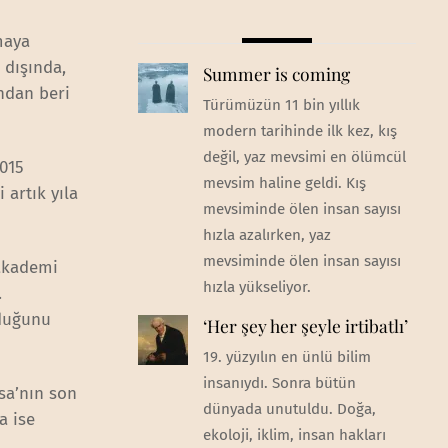
maya
 dışında,
Summer is coming
ından beri
Türümüzün 11 bin yıllık
modern tarihinde ilk kez, kış
değil, yaz mevsimi en ölümcül
2015
mevsim haline geldi. Kış
 artık yıla
mevsiminde ölen insan sayısı
hızla azalırken, yaz
mevsiminde ölen insan sayısı
 akademi
hızla yükseliyor.
.
lduğunu
‘Her şey her şeyle irtibatlı’
19. yüzyılın en ünlü bilim
insanıydı. Sonra bütün
sa’nın son
dünyada unutuldu. Doğa,
a ise
ekoloji, iklim, insan hakları