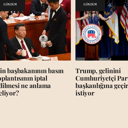
GÜNDEM
GÜNDEM
in başbakanının basın
Trump, gelinini
oplantısının iptal
Cumhuriyetçi Par
dilmesi ne anlama
başkanlığına geç
eliyor?
istiyor