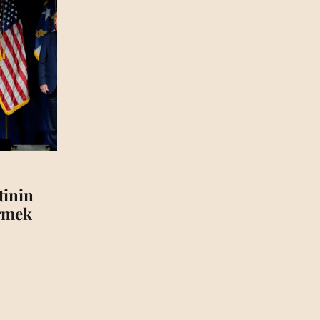
tinin
irmek