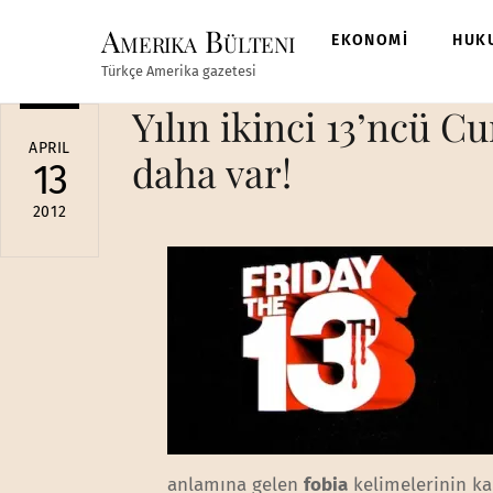
Skip
Amerika Bülteni
to
EKONOMİ
HUK
content
Türkçe Amerika gazetesi
Yılın ikinci 13’ncü C
APRIL
daha var!
13
2012
anlamına gelen
fobia
kelimelerinin ka