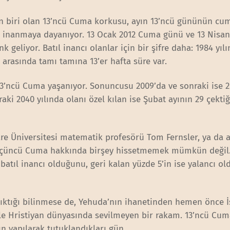
an biri olan 13’ncü Cuma korkusu, ayın 13’ncü gününün cu
a inanmaya dayanıyor. 13 Ocak 2012 Cuma günü ve 13 Nisan
geliyor. Batıl inancı olanlar için bir şifre daha: 1984 yıl
 arasında tamı tamına 13’er hafta süre var.
 13’ncü Cuma yaşanıyor. Sonuncusu 2009’da ve sonraki ise 
raki 2040 yılında olanı özel kılan ise Şubat ayının 29 çektiği
e Üniversitesi matematik profesörü Tom Fernsler, ya da
Onüçüncü Cuma hakkında birşey hissetmemek mümkün değil
 batıl inancı olduğunu, geri kalan yüzde 5’in ise yalancı o
ıktığı bilinmese de, Yehuda’nın ihanetinden hemen önce İ
le Hristiyan dünyasında sevilmeyen bir rakam. 13’ncü Cum
n yapılarak tutuklandıkları gün.