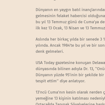
Dünyanın en yaygın batıl inançlarınd
gelmesinin felaket habercisi olduğun
bu yıl 13 Temmuz günü de Cuma’ya denk 
ilk kez 13 Ocak, 13 Nisan ve 13 Temmuz
Aslında her birkaç yılda bir senede 3
yılında. Ancak 1984’te bu yıl ve bir son
denk gelmeleri.
USA Today gazetesine konuşan Delawar
dünyasında bilinen adıyla Dr. 13, ‘’
Dünyanın yüzde 95’inin bir şekilde bir
tespit ettim’’ diye anlatıyor.
13’ncü Cuma’nın kesin olarak nerden ç
yemeğine 13 kişinin katılması nedeniy
Ortaçağda Tapınak Şövalyelerine baskı