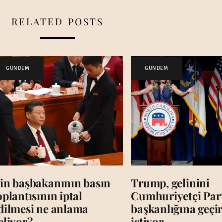
RELATED POSTS
GÜNDEM
GÜNDEM
in başbakanının basın
Trump, gelinini
oplantısının iptal
Cumhuriyetçi Par
dilmesi ne anlama
başkanlığına geç
eliyor?
istiyor