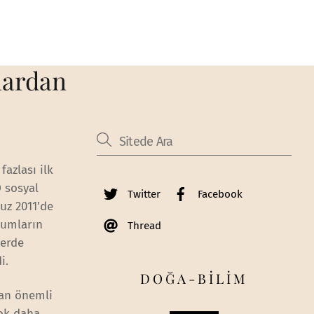
lardan
fazlası ilk
D sosyal
Twitter
Facebook
uz 2011’de
ğumların
Thread
lerde
i.
DOĞA-BİLİM
dan önemli
ok daha