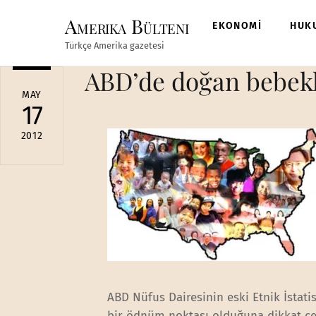
Skip
Amerika Bülteni
to
EKONOMİ
HUK
content
Türkçe Amerika gazetesi
ABD’de doğan bebekl
MAY
17
2012
ABD Nüfus Dairesinin eski Etnik İstati
bir ödnüm noktası olduğuna dikkat ç