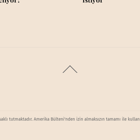
Back
To
Top
saklı tutmaktadır. Amerika Bülteni'nden izin almaksızın tamamı ile kullanı