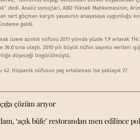
ık’’ dedi. Analiz sonuçları, ABD Yüksek Mahkemesinin, Ari
alan sert göçmen karşıtı yasasının anayasaya uygunluğu 
gündeme geldi.
ak üzere azınlık nüfusu 2011 yılında yüzde 1.9 artarak 114.
36.6’sına ulaştı. 2010 yılı büyük nüfus sayımu verileri ışı
ınlığa düşeceği öngörülmüştü.
 42. Hispanik nüfusun yaş ortalaması ise yaklaşık 27.
açığa çözüm arıyor
dam, ‘açık büfe’ restorandan men edilince pol