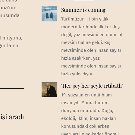
zona’nın
Summer is coming
konusunda
Türümüzün 11 bin yıllık
modern tarihinde ilk kez, kış
değil, yaz mevsimi en ölümcül
1 milyona,
mevsim haline geldi. Kış
ğında en
mevsiminde ölen insan sayısı
hızla azalırken, yaz
mevsiminde ölen insan sayısı
hızla yükseliyor.
‘Her şey her şeyle irtibatlı’
19. yüzyılın en ünlü bilim
insanıydı. Sonra bütün
dünyada unutuldu. Doğa,
isi aradı
ekoloji, iklim, insan hakları
konusundaki çok erken
uyarıları ile ne kadar önemli