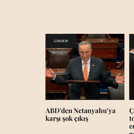
GÜNDEM
ABD’den Netanyahu’ya
Ç
karşı şok çıkış
t
e
g