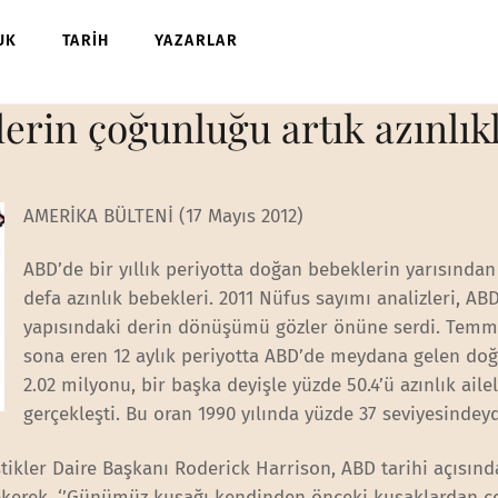
UK
TARİH
YAZARLAR
erin çoğunluğu artık azınlık
AMERİKA BÜLTENİ (17 Mayıs 2012)
ABD’de bir yıllık periyotta doğan bebeklerin yarısından 
defa azınlık bebekleri. 2011 Nüfus sayımı analizleri, AB
yapısındaki derin dönüşümü gözler önüne serdi. Temm
sona eren 12 aylık periyotta ABD’de meydana gelen do
2.02 milyonu, bir başka deyişle yüzde 50.4’ü azınlık aile
gerçekleşti. Bu oran 1990 yılında yüzde 37 seviyesindeyd
stikler Daire Başkanı Roderick Harrison, ABD tarihi açısın
ekerek, ‘’Günümüz kuşağı kendinden önceki kuşaklardan ç