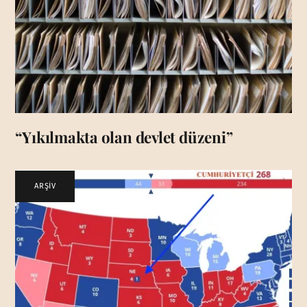
“Yıkılmakta olan devlet düzeni”
ARŞİV