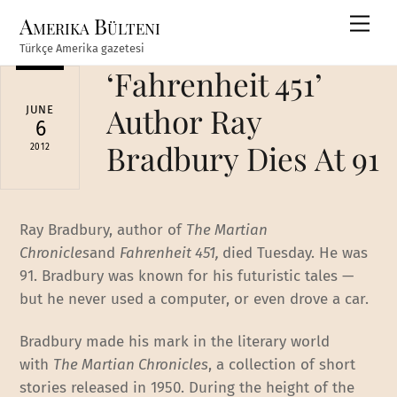
Skip
Amerika Bülteni
Men
to
Türkçe Amerika gazetesi
content
‘Fahrenheit 451’
Author Ray
JUNE
6
Bradbury Dies At 91
2012
Ray Bradbury, author of
The Martian
Chronicles
and
Fahrenheit 451,
died Tuesday. He was
91. Bradbury was known for his futuristic tales —
but he never used a computer, or even drove a car.
Bradbury made his mark in the literary world
with
The Martian Chronicles
, a collection of short
stories released in 1950. During the height of the