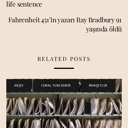
life sentence
Fahrenheit 451’in yazarı Ray Bradbury 91
yaşında öldü
RELATED POSTS
ARŞİV
,
CEMAL TUNCDEMİR
,
MANŞETLER