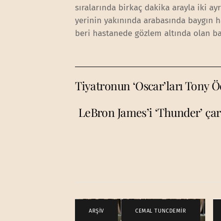
sıralarında birkaç dakika arayla iki ayr
yerinin yakınında arabasında baygın 
beri hastanede gözlem altında olan b
Tiyatronun ‘Oscar’ları Tony Öd
LeBron James’i ‘Thunder’ çar
ARŞİV
,
CEMAL TUNCDEMİR
,