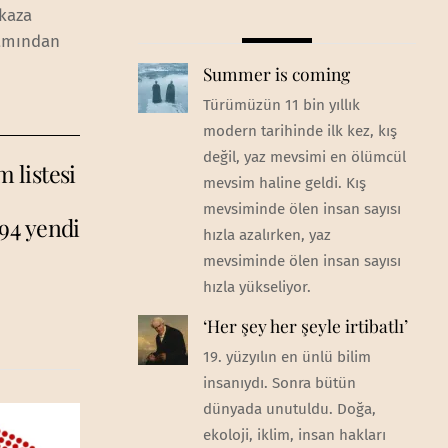
 kaza
şamından
Summer is coming
Türümüzün 11 bin yıllık
modern tarihinde ilk kez, kış
değil, yaz mevsimi en ölümcül
 listesi
mevsim haline geldi. Kış
mevsiminde ölen insan sayısı
94 yendi
hızla azalırken, yaz
mevsiminde ölen insan sayısı
hızla yükseliyor.
‘Her şey her şeyle irtibatlı’
19. yüzyılın en ünlü bilim
insanıydı. Sonra bütün
dünyada unutuldu. Doğa,
ekoloji, iklim, insan hakları