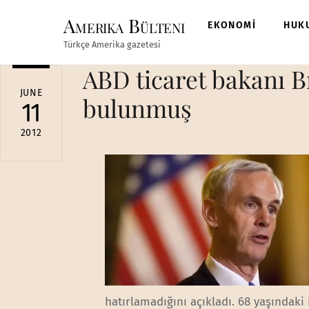
Skip
Amerika Bülteni
to
EKONOMİ
HUK
content
Türkçe Amerika gazetesi
ABD ticaret bakanı B
JUNE
bulunmuş
11
2012
hatırlamadığını açıkladı. 68 yaşındak