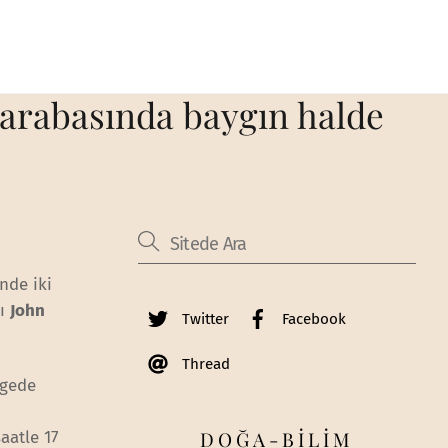
 arabasında baygın halde
nde iki
nı
John
Twitter
Facebook
Thread
lgede
DOĞA-BİLİM
aatle 17