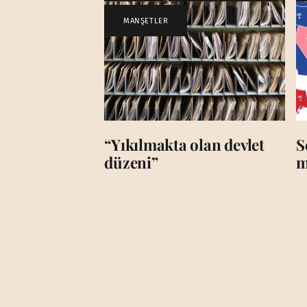
MANŞETLER
“Yıkılmakta olan devlet
S
düzeni”
m