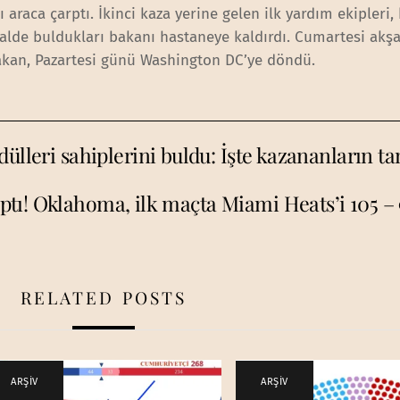
ı araca çarptı. İkinci kaza yerine gelen ilk yardım ekipleri,
halde buldukları bakanı hastaneye kaldırdı. Cumartesi ak
akan, Pazartesi günü Washington DC’ye döndü.
ülleri sahiplerini buldu: İşte kazananların tam
ptı! Oklahoma, ilk maçta Miami Heats’i 105 – 
RELATED POSTS
ARŞİV
ARŞİV