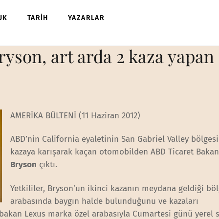
UK
TARİH
YAZARLAR
ryson, art arda 2 kaza yapan
AMERİKA BÜLTENİ (11 Haziran 2012)
ABD’nin California eyaletinin San Gabriel Valley bölgesi
kazaya karışarak kaçan otomobilden ABD Ticaret Baka
Bryson
çıktı.
Yetkililer, Bryson’un ikinci kazanın meydana geldiği bö
arabasında baygın halde bulunduğunu ve kazaları
i bakan Lexus marka özel arabasıyla Cumartesi günü yerel s