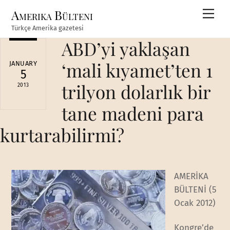
Skip
Amerika Bülteni
Men
to
Türkçe Amerika gazetesi
content
ABD’yi yaklaşan
‘mali kıyamet’ten 1
JANUARY
5
trilyon dolarlık bir
2013
tane madeni para
kurtarabilirmi?
AMERİKA
BÜLTENİ (5
Ocak 2012)
Kongre’de