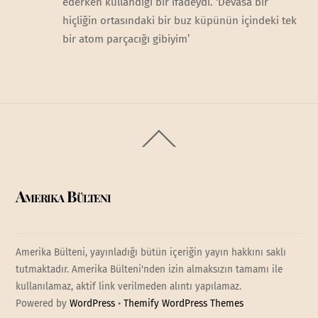
ederken kullandığı bir ifadeydi. ‘Devasa bir
hiçliğin ortasındaki bir buz küpünün içindeki tek
bir atom parçacığı gibiyim’
Back
To
Top
Amerika Bülteni
Amerika Bülteni, yayınladığı bütün içeriğin yayın hakkını saklı
tutmaktadır. Amerika Bülteni'nden izin almaksızın tamamı ile
kullanılamaz, aktif link verilmeden alıntı yapılamaz.
Powered by
WordPress
•
Themify WordPress Themes