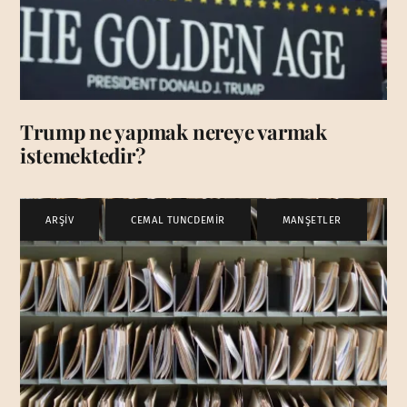
Trump ne yapmak nereye varmak
istemektedir?
ARŞİV
,
CEMAL TUNCDEMİR
,
MANŞETLER