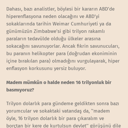
Dahası, bazı analistler, böylesi bir kararın ABD’de
hiperenflasyona neden olacağını ve ABD’yi
sokaklarında tarihin Weimar Cumhuriyeti ya da
günümüzün Zimbabwe’si gibi trilyon rakamlı
paraların tedavülde olduğu ülkeler arasına
sokacağını savunuyorlar. Ancak fikrin savunucuları,
bu paranın helikopter para (doğrudan ekoniminin
içine bırakılan para) olmadığını vurgulayarak, hiper
enflasyon korkusunu yersiz buluyor.
Madem mümkün o halde neden 16 trilyonluk bir
basmıyoruz?
Trilyon dolarlık para gündeme geldikten sonra bazı
yorumcular ve sokaktaki vatandaş da, ‘’madem
öyle, 16 trilyon dolarlık bir para çıkaralım ve
borçtan bir kere de kurtulsun devlet’’ görüşünü dile