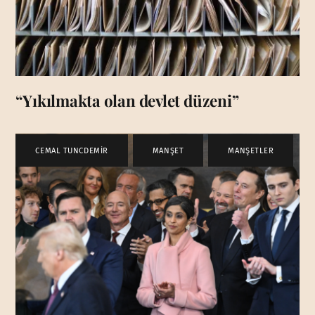
“Yıkılmakta olan devlet düzeni”
CEMAL TUNCDEMİR
,
MANŞET
,
MANŞETLER