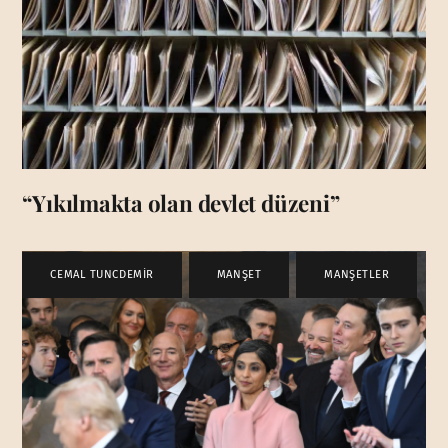
“Yıkılmakta olan devlet düzeni”
CEMAL TUNCDEMİR
,
MANŞET
,
MANŞETLER