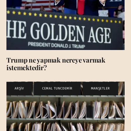
Trump ne yapmak nereye varmak
istemektedir?
ARŞİV
,
CEMAL TUNCDEMİR
,
MANŞETLER