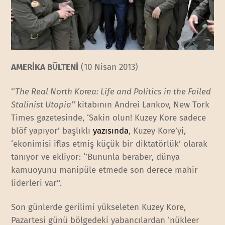
AMERİKA BÜLTENİ
(10 Nisan 2013)
‘’
The Real North Korea: Life and Politics in the Failed
Stalinist Utopia’’
kitabının Andrei Lankov, New Tork
Times gazetesinde, ‘Sakin olun! Kuzey Kore sadece
blöf yapıyor’ başlıklı
yazısında
, Kuzey Kore’yi,
‘ekonimisi iflas etmiş küçük bir diktatörlük’ olarak
tanıyor ve ekliyor: ‘’Bununla beraber, dünya
kamuoyunu manipüle etmede son derece mahir
liderleri var’’.
Son günlerde gerilimi yükseleten Kuzey Kore,
Pazartesi günü bölgedeki yabancılardan ‘nükleer