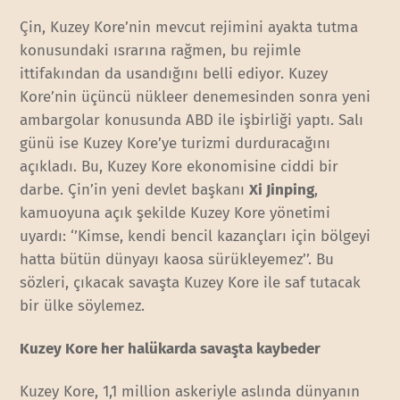
Çin, Kuzey Kore’nin mevcut rejimini ayakta tutma
konusundaki ısrarına rağmen, bu rejimle
ittifakından da usandığını belli ediyor. Kuzey
Kore’nin üçüncü nükleer denemesinden sonra yeni
ambargolar konusunda ABD ile işbirliği yaptı. Salı
günü ise Kuzey Kore’ye turizmi durduracağını
açıkladı. Bu, Kuzey Kore ekonomisine ciddi bir
darbe. Çin’in yeni devlet başkanı
Xi Jinping
,
kamuoyuna açık şekilde Kuzey Kore yönetimi
uyardı: ‘’Kimse, kendi bencil kazançları için bölgeyi
hatta bütün dünyayı kaosa sürükleyemez’’. Bu
sözleri, çıkacak savaşta Kuzey Kore ile saf tutacak
bir ülke söylemez.
Kuzey Kore her halükarda savaşta kaybeder
Kuzey Kore, 1,1 million askeriyle aslında dünyanın