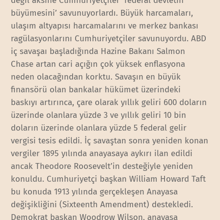
değil aksine Cumhuriyetçiler ‘federal devletin
büyümesini’ savunuyorlardı. Büyük harcamaları,
ulaşım altyapısı harcamalarını ve merkez bankası
ragülasyonlarını Cumhuriyetçiler savunuyordu. ABD
iç savaşaı başladığında Hazine Bakanı Salmon
Chase artan cari açığın çok yüksek enflasyona
neden olacağından korktu. Savaşın en büyük
finansörü olan bankalar hükümet üzerindeki
baskıyı artırınca, çare olarak yıllık geliri 600 doların
üzerinde olanlara yüzde 3 ve yıllık geliri 10 bin
doların üzerinde olanlara yüzde 5 federal gelir
vergisi tesis edildi. İç savaştan sonra yeniden konan
vergiler 1895 yılında anayasaya aykırı ilan edildi
ancak Theodore Roosevelt’in desteğiyle yeniden
konuldu. Cumhuriyetçi başkan William Howard Taft
bu konuda 1913 yılında gerçekleşen Anayasa
değişikliğini (Sixteenth Amendment) destekledi.
Demokrat başkan Woodrow Wilson, anayasa