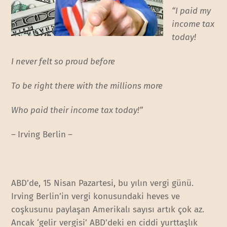
“I paid my
income tax
today!
I never felt so proud before
To be right there with the millions more
Who paid their income tax today!”
–
Irving Berlin
–
ABD’de, 15 Nisan Pazartesi, bu yılın vergi günü.
Irving Berlin’in vergi konusundaki heves ve
coşkusunu paylaşan Amerikalı sayısı artık çok az.
Ancak ‘gelir vergisi’ ABD’deki en ciddi yurttaşlık