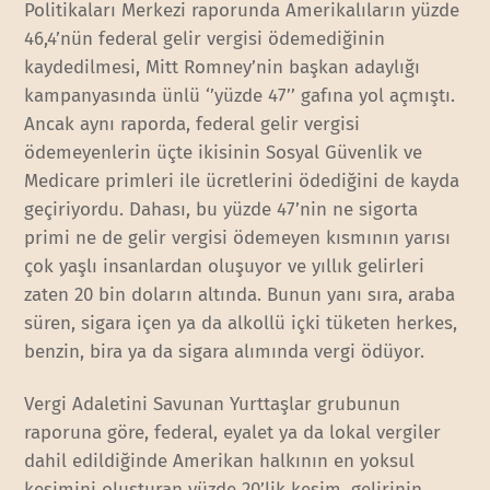
Politikaları Merkezi raporunda Amerikalıların yüzde
46,4’nün federal gelir vergisi ödemediğinin
kaydedilmesi, Mitt Romney’nin başkan adaylığı
kampanyasında ünlü ‘’yüzde 47’’ gafına yol açmıştı.
Ancak aynı raporda, federal gelir vergisi
ödemeyenlerin üçte ikisinin Sosyal Güvenlik ve
Medicare primleri ile ücretlerini ödediğini de kayda
geçiriyordu. Dahası, bu yüzde 47’nin ne sigorta
primi ne de gelir vergisi ödemeyen kısmının yarısı
çok yaşlı insanlardan oluşuyor ve yıllık gelirleri
zaten 20 bin doların altında. Bunun yanı sıra, araba
süren, sigara içen ya da alkollü içki tüketen herkes,
benzin, bira ya da sigara alımında vergi ödüyor.
Vergi Adaletini Savunan Yurttaşlar grubunun
raporuna göre, federal, eyalet ya da lokal vergiler
dahil edildiğinde Amerikan halkının en yoksul
kesimini oluşturan yüzde 20’lik kesim, gelirinin