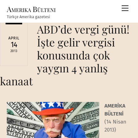
Skip
Amerika Bülteni
Men
to
Türkçe Amerika gazetesi
content
ABD’de vergi günü!
İşte gelir vergisi
APRIL
14
konusunda çok
2013
yaygın 4 yanlış
kanaat
AMERİKA
BÜLTENİ
(14 Nisan
2013)