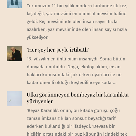
Türümüzün 11 bin yıllık modern tarihinde ilk kez,
kış değil, yaz mevsimi en ölümcül mevsim haline
geldi. Kış mevsiminde ölen insan sayısı hızla
azalırken, yaz mevsiminde ölen insan sayısı hızla
yükseliyor.
‘Her şey her şeyle irtibatlı’
19. yüzyılın en ünlü bilim insanıydı. Sonra bütün
dünyada unutuldu. Doğa, ekoloji, iklim, insan
hakları konusundaki çok erken uyarıları ile ne
kadar önemli olduğu keşfedilinceye kadar...
Ufku görünmeyen bembeyaz bir karanlıkta
yürüyenler
‘Beyaz Karanlık’, onun, bu kıtada görüşü çoğu
zaman imkansız kılan sonsuz beyazlığı tarif
ederken kullandığı bir ifadeydi. ‘Devasa bir
hiçliğin ortasındaki bir buz küpünün içindeki tek