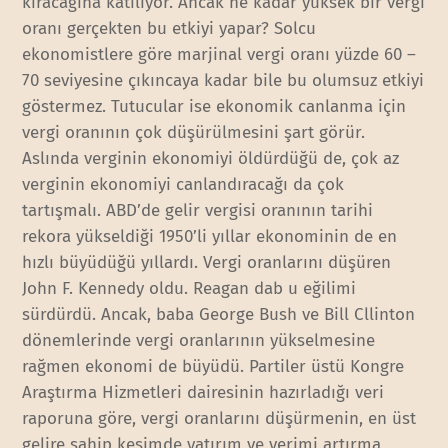
kıracağına katılıyor. Ancak ne kadar yüksek bir vergi
oranı gerçekten bu etkiyi yapar? Solcu
ekonomistlere göre marjinal vergi oranı yüzde 60 –
70 seviyesine çıkıncaya kadar bile bu olumsuz etkiyi
göstermez. Tutucular ise ekonomik canlanma için
vergi oranının çok düşürülmesini şart görür.
Aslında verginin ekonomiyi öldürdüğü de, çok az
verginin ekonomiyi canlandıracağı da çok
tartışmalı. ABD’de gelir vergisi oranının tarihi
rekora yükseldiği 1950’li yıllar ekonominin de en
hızlı büyüdüğü yıllardı. Vergi oranlarını düşüren
John F. Kennedy oldu. Reagan dab u eğilimi
sürdürdü. Ancak, baba George Bush ve Bill Cllinton
dönemlerinde vergi oranlarının yükselmesine
rağmen ekonomi de büyüdü. Partiler üstü Kongre
Araştırma Hizmetleri dairesinin hazırladığı veri
raporuna göre, vergi oranlarını düşürmenin, en üst
gelire sahip kesimde yatırım ve verimi artırma