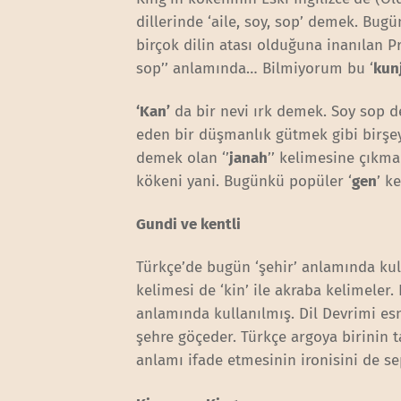
dillerinde ‘aile, soy, sop’ demek. Bug
birçok dilin atası olduğuna inanılan P
sop’’ anlamında… Bilmiyorum bu ‘
kun
‘Kan’
da bir nevi ırk demek. Soy sop 
eden bir düşmanlık gütmek gibi birşey.
demek olan ‘’
janah
’’ kelimesine çıkma
kökeni yani. Bugünkü popüler ‘
gen
’ k
Gundi ve kentli
Türkçe’de bugün ‘şehir’ anlamında kull
kelimesi de ‘kin’ ile akraba kelimeler.
anlamında kullanılmış. Dil Devrimi esn
şehre göçeder. Türkçe argoya birinin ta
anlamı ifade etmesinin ironisini de se