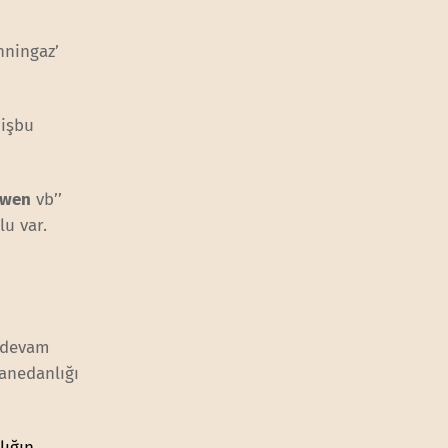
nningaz’
 işbu
gwen
vb’’
lu var.
k devam
hanedanlığı
lığın