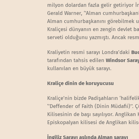
milyon dolardan fazla gelir getiriyor İ
Gerald Warner, ‘’Alman cumhurbaşkanlığ
Alman cumhurbaşkanını görebilmek umu
Kraliçesi dünyanın en zengin devlet ba
serveti olduğunu yazmıştı. Ancak resm
Kraliyetin resmi sarayı Londra’daki
Bu
tarafından tahsis edilen
Windsor Sara
kullanılan en büyük sarayı.
Kraliçe dinin de koruyucusu
Kraliçe’nin bizde Padişahların ‘halifel
‘’Deffender of Faith (Dinin Müdafii)’’.
Kilisesinin de başı sayılıyor. Anglikan
Episkopalyan kilisesi de Anglikan kilis
İngiliz Sarayı aslında Alman sarayı