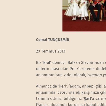
Cemal TUNÇDEMİR
29 Temmuz 2013
Biz ‘
kral
’ demeyi, Balkan Slavlarından
dillerin atası olan Pre-Cermenik dildek
anlamının tam zıddı olarak, ‘
sıradan y
Almanca’da ‘kerl’, ‘adam, ahbap’ gibi a
anlamında ‘ceorl’ olarak karşımıza çık
tahmin ettiniz, bildiğimiz ‘
Şarl
’a varma
Fransız ulusunun kurucusu kabul edil