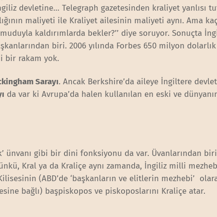
ngiliz devletine… Telegraph gazetesinden kraliyet yanlısı t
ının maliyeti ile Kraliyet ailesinin maliyeti aynı. Ama kaç
duyla kaldırımlarda bekler?’’ diye soruyor. Sonuçta İngi
şkanlarından biri. 2006 yılında Forbes 650 milyon dolarlık 
i bir rakam yok.
ckingham Sarayı
. Ancak Berkshire’da aileye İngiltere devlet
yı
da var ki Avrupa’da halen kullanılan en eski ve dünyanı
ik’ ünvanı gibi bir dini fonksiyonu da var. Üvanlarından bir
 Çünkü, Kral ya da Kraliçe aynı zamanda, İngiliz milli mezhe
 Kilisesinin (ABD’de ‘başkanların ve elitlerin mezhebi’ olar
esine bağlı) başpiskopos ve piskoposlarını Kraliçe atar.