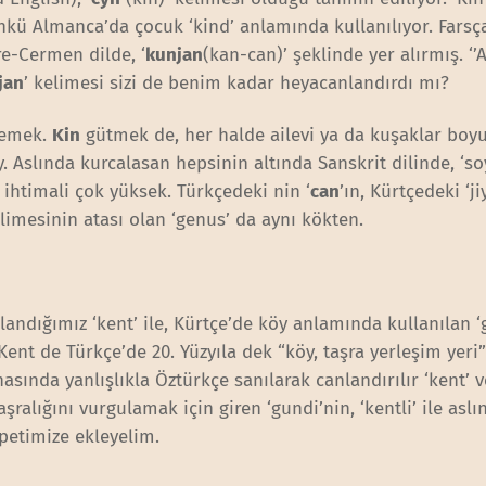
ünkü Almanca’da çocuk ‘kind’ anlamında kullanılıyor. Farsç
re-Cermen dilde, ‘
kunjan
(kan-can)’ şeklinde yer alırmış. ‘’
jan
’ kelimesi sizi de benim kadar heyacanlandırdı mı?
demek.
Kin
gütmek de, her halde ailevi ya da kuşaklar bo
 Aslında kurcalasan hepsinin altında Sanskrit dilinde, ‘soy
 ihtimali çok yüksek. Türkçedeki nin ‘
can
’ın, Kürtçedeki ‘ji
elimesinin atası olan ‘genus’ da aynı kökten.
andığımız ‘kent’ ile, Kürtçe’de köy anlamında kullanılan ‘
 Kent de Türkçe’de 20. Yüzyıla dek “köy, taşra yerleşim yeri
asında yanlışlıkla Öztürkçe sanılarak canlandırılır ‘kent’ 
şralığını vurgulamak için giren ‘gundi’nin, ‘kentli’ ile aslı
petimize ekleyelim.