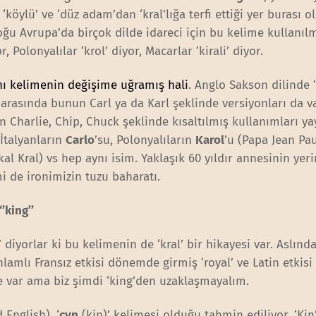
öylü’ ve ‘düz adam’dan ‘kral’lığa terfi ettiği yer burası ol
u Avrupa’da birçok dilde idareci için bu kelime kullanıl
, Polonyalılar ‘krol’ diyor, Macarlar ‘kirali’ diyor.
nı kelimenin değişime uğramış hali
. Anglo Sakson dilinde 
arasında bunun Carl ya da Karl şeklinde versiyonları da v
 Charlie, Chip, Chuck şeklinde kısaltılmış kullanımları ya
, İtalyanların
Carlo
’su, Polonyalıların
Karol
’u (Papa Jean Pa
kal Kral) vs hep aynı isim. Yaklaşık 60 yıldır annesinin yer
mi de ironimizin tuzu baharatı.
’king’’
 diyorlar ki bu kelimenin de ‘kral’ bir hikayesi var. Aslınd
anlamlı Fransız etkisi dönemde girmiş ‘royal’ ve Latin etkisi
e var ama biz şimdi ‘king’den uzaklaşmayalım.
 English), ‘
cyn
(kin)’ kelimesi olduğu tahmin ediliyor. ‘Ki