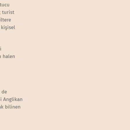
utucu
 turist
ltere
kişisel
i
n halen
i de
bi Anglikan
ak bilinen