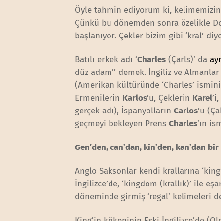
Öyle tahmin ediyorum ki, kelimemizin ‘k
Çünkü bu dönemden sonra özelikle Doğ
başlanıyor. Çekler bizim gibi ‘kral’ diyor
Batılı erkek adı ‘
Charles
(Çarls)’ da
ay
düz adam’’ demek. İngiliz ve Almanlar 
(Amerikan kültüründe ‘Charles’ isminin
Ermenilerin
Karlos
’u, Çeklerin
Karel
’i
gerçek adı), İspanyolların
Carlos
’u (Ça
geçmeyi bekleyen Prens
Charles
’ın is
Gen’den, can’dan, kin’den, kan’dan bir ‘
Anglo Saksonlar kendi krallarına ‘king’
İngilizce’de, ‘kingdom (krallık)’ ile eş
döneminde girmiş ‘regal’ kelimeleri d
King’in kökeninin Eski İngilizce’de (Old