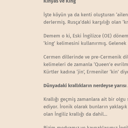
Kinyas ve King
İşte köyün ya da kenti oluşturan ‘ailen
derlermiş. Rusça’daki karşılığı olan ‘k
Demem o ki, Eski İngilizce (OE) dönemi
‘king’ kelimesini kullanırmış. Gelene
Cermen dillerinde ve pre-Cermenik dill
kelimeleri de zamanla ‘Queen’e evrilmi
Kürtler kadına ‘jin’, Ermeniler ‘kin’ diy
Dünyadaki krallıkların nerdeyse yarısı
Krallığı geçmiş zamanlara ait bir olg
ediyor. İronik olarak bunların yaklaşı
olan İngiliz krallığı da dahil…
Bizim medyamız ve kaynaklarımız İngiliz