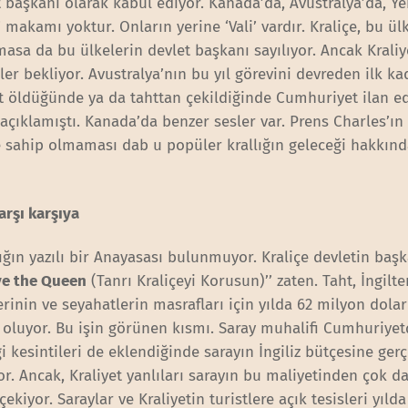
et başkanı olarak kabul ediyor. Kanada’da, Avustralya’da, Ye
makamı yoktur. Onların yerine ‘Vali’ vardır. Kraliçe, bu ül
asa da bu ülkelerin devlet başkanı sayılıyor. Ancak Kraliye
r bekliyor. Avustralya’nın bu yıl görevini devreden ilk ka
bet öldüğünde ya da tahttan çekildiğinde Cumhuriyet ilan e
 açıklamıştı. Kanada’da benzer sesler var. Prens Charles’ın
ğe sahip olmaması dab u popüler krallığın geleceği hakkın
arşı karşıya
lığın yazılı bir Anayasası bulunmuyor. Kraliçe devletin başk
ve the Queen
(Tanrı Kraliçeyi Korusun)’’ zaten. Taht, İngilter
erinin ve seyahatlerin masrafları için yılda 62 milyon dolar 
 oluyor. Bu işin görünen kısmı. Saray muhalifi Cumhuriyetç
 kesintileri de eklendiğinde sarayın İngiliz bütçesine ger
or. Ancak, Kraliyet yanlıları sarayın bu maliyetinden çok d
ekiyor. Saraylar ve Kraliyetin turistlere açık tesisleri yıld