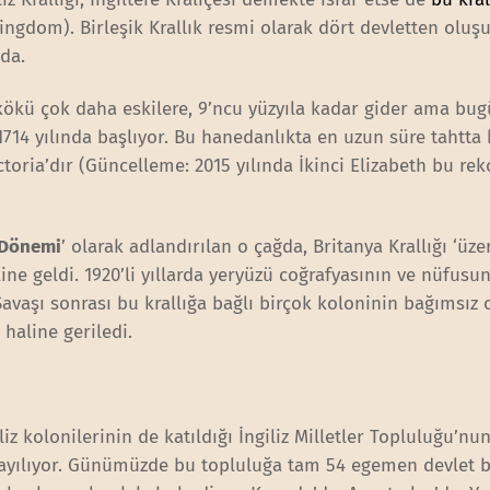
ngdom). Birleşik Krallık resmi olarak dört devletten oluşu
nda.
n kökü çok daha eskilere, 9’ncu yüzyıla kadar gider ama bu
14 yılında başlıyor. Bu hanedanlıkta en uzun süre tahtta 
ctoria’dır (Güncelleme: 2015 yılında İkinci Elizabeth bu re
 Dönemi
’ olarak adlandırılan o çağda, Britanya Krallığı ‘üz
ne geldi. 1920’li yıllarda yeryüzü coğrafyasının ve nüfusu
 Savaşı sonrası bu krallığa bağlı birçok koloninin bağımsız
haline geriledi.
iz kolonilerinin de katıldığı İngiliz Milletler Topluluğu’nu
yılıyor. Günümüzde bu topluluğa tam 54 egemen devlet b