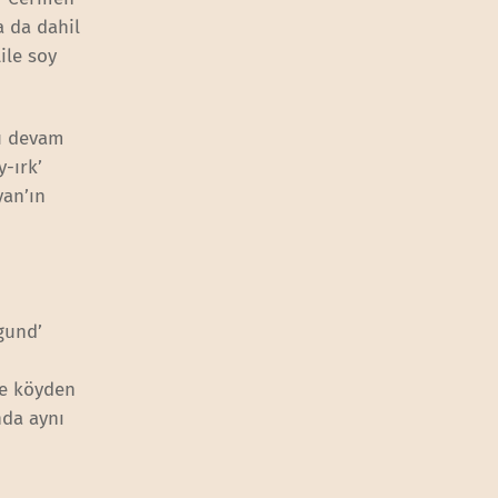
a da dahil
Aile soy
yu devam
-ırk’
yan’ın
gund’
”
ve köyden
nda aynı