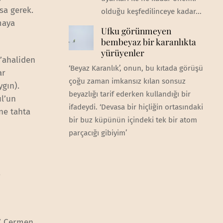
sa gerek.
olduğu keşfedilinceye kadar...
maya
Ufku görünmeyen
bembeyaz bir karanlıkta
yürüyenler
‘’ahaliden
‘Beyaz Karanlık’, onun, bu kıtada görüşü
ar
çoğu zaman imkansız kılan sonsuz
ygın).
beyazlığı tarif ederken kullandığı bir
ul’un
ifadeydi. ‘Devasa bir hiçliğin ortasındaki
ine tahta
bir buz küpünün içindeki tek bir atom
parçacığı gibiyim’
a
n’ Cermen