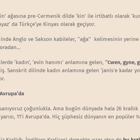
in’ ağasına pre-Cermenik dilde ‘kin’ ile irtibatlı olarak ‘ku
nyaz’ da Türkçe’ye Kinyas olarak geçiyor.
nde Anglo ve Sakson kabileler, ‘’ağa’’ kelimesinin yerine
k oradan…
erde ‘kadın’, ‘evin hanımı’ anlamına gelen, ‘
’Cwen, gyne, 
ş. Sanskrit dilinde kadın anlamına gelen ‘janis’e kadar yo
or.
 Avrupa’da
u sanıyoruz çoğunlukla. Ama bugün dünyada hala 26 krallı
k yarısı, 11’i Avrupa’da. Hiç şüphesiz dünyanın en popüler 
 Krallığı, İngiltere Kraliçesi demekte ısrar etse de
bu kral