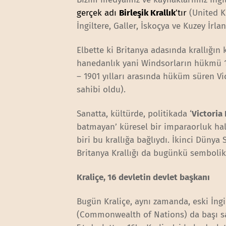
gerçek adı
Birleşik Krallık
’tır
(United Ki
İngiltere, Galler, İskoçya ve Kuzey İrla
Elbette ki Britanya adasında krallığı
hanedanlık yani Windsorların hükmü 17
– 1901 yılları arasında hüküm süren Vi
sahibi oldu).
Sanatta, kültürde, politikada ‘
Victoria
batmayan’ küresel bir imparaorluk hali
biri bu krallığa bağlıydı. İkinci Dünya
Britanya Krallığı da bugünkü sembolik 
Kraliçe, 16 devletin devlet başkanı
Bugün Kraliçe, aynı zamanda, eski İngil
(Commonwealth of Nations) da başı sa