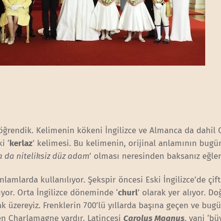
 öğrendik. Kelimenin kökeni İngilizce ve Almanca da dahil
i ‘
kerlaz
’ kelimesi. Bu kelimenin, orijinal anlamının bug
a da niteliksiz düz adam
’ olması neresinden baksanız eğlen
nlamlarda kullanılıyor. Şekspir öncesi Eski İngilizce’de çift
ıyor. Orta İngilizce döneminde ‘
churl
’ olarak yer alıyor. Do
k üzereyiz. Frenklerin 700’lü yıllarda başına geçen ve bug
en Charlamagne vardır. Latincesi
Carolus Magnus
, yani ‘b