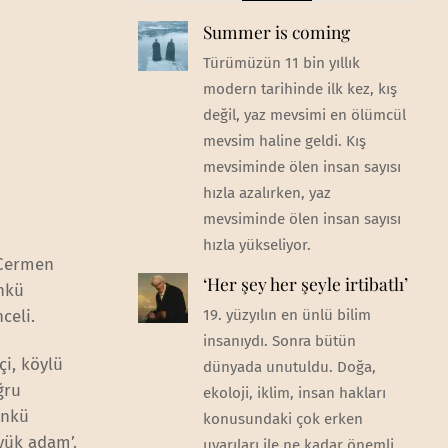
Summer is coming
Türümüzün 11 bin yıllık
modern tarihinde ilk kez, kış
değil, yaz mevsimi en ölümcül
mevsim haline geldi. Kış
mevsiminde ölen insan sayısı
hızla azalırken, yaz
mevsiminde ölen insan sayısı
hızla yükseliyor.
 Cermen
‘Her şey her şeyle irtibatlı’
ünkü
celi.
19. yüzyılın en ünlü bilim
insanıydı. Sonra bütün
çi, köylü
dünyada unutuldu. Doğa,
ğru
ekoloji, iklim, insan hakları
ünkü
konusundaki çok erken
üyük adam’.
uyarıları ile ne kadar önemli