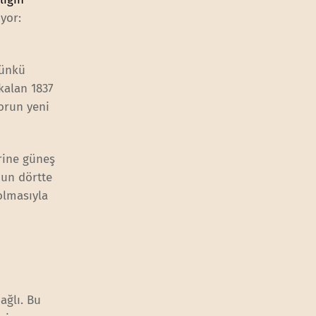
yor:
günkü
kalan 1837
korun yeni
erine güneş
nun dörtte
 olmasıyla
n
ağlı. Bu