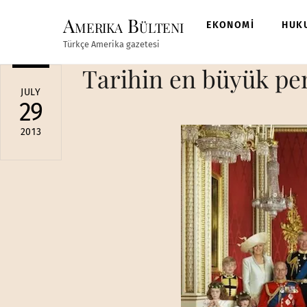
Skip
Amerika Bülteni
to
EKONOMİ
HUK
content
Türkçe Amerika gazetesi
Tarihin en büyük pemb
JULY
29
2013