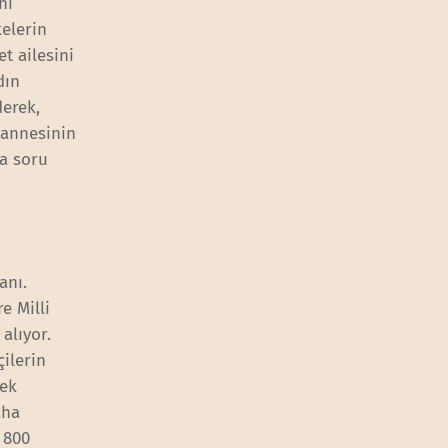
ni
kelerin
t ailesini
dın
derek,
 annesinin
da soru
anı.
e Milli
alıyor.
ilerin
çek
aha
a 800