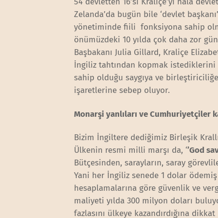
54 devletten 16’sı Kraliçe’yi hala devl
Zelanda’da bugün bile ‘devlet başkanı’ 
yönetiminde fiili fonksiyona sahip olm
önümüzdeki 10 yılda çok daha zor günle
Başbakanı Julia Gillard, Kraliçe Eliza
İngiliz tahtından kopmak istediklerini
sahip olduğu saygıya ve birleştiricili
işaretlerine sebep oluyor.
Monarşi yanlıları ve Cumhuriyetçiler k
Bizim İngiltere dediğimiz Birleşik Kral
Ülkenin resmi milli marşı da, ‘
’God sa
Bütçesinden, sarayların, saray görevlil
Yani her İngiliz senede 1 dolar ödemiş
hesaplamalarına göre güvenlik ve vergi
maliyeti yılda 300 milyon doları buluy
fazlasını ülkeye kazandırdığına dikkat ç