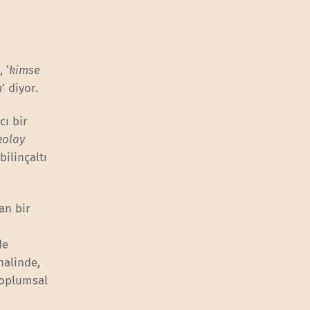
 ‘
kimse
m
’ diyor.
cı bir
kolay
ilinçaltı
an bir
de
halinde,
 toplumsal