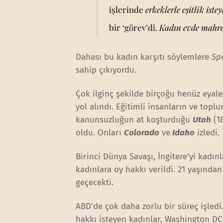
işlerinde
erkeklerle eşitlik iste
bir ‘görev’di.
Kadın evde mahrem
Dahası bu kadın karşıtı söylemlere
Sp
sahip çıkıyordu.
Çok ilginç şekilde birçoğu henüz eyale
yol alındı. Eğitimli insanların ve top
kanunsuzluğun at koşturduğu
Utah
(1
oldu. Onları
Colorado
ve
Idaho
izledi.
Birinci Dünya Savaşı, İngitere’yi kadın
kadınlara oy hakkı verildi. 21 yaşında
geçecekti.
ABD’de çok daha zorlu bir süreç işled
hakkı isteyen kadınlar, Washington DC