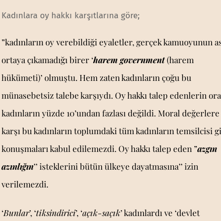
Kadınlara oy hakkı karşıtlarına göre;
”kadınların oy verebildiği eyaletler, gerçek kamuoyunun a
ortaya çıkamadığı birer ‘
harem government
(harem
hükümeti)’ olmuştu. Hem zaten kadınların çoğu bu
münasebetsiz talebe karşıydı. Oy hakkı talep edenlerin ora
kadınların yüzde 10’undan fazlası değildi. Moral değerlere
karşı bu kadınların toplumdaki tüm kadınların temsilcisi g
konuşmaları kabul edilemezdi. Oy hakkı talep eden ”
azgın
azınlığın
’’ isteklerini bütün ülkeye dayatmasına’’ izin
verilemezdi.
‘
Bunlar
’, ‘
tiksindirici
’, ‘
açık-saçık
’ kadınlardı ve ‘devlet