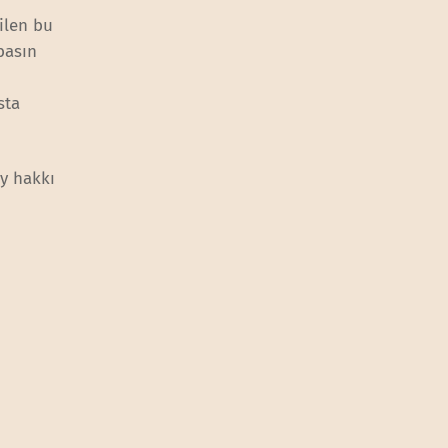
nilen bu
basın
sta
oy hakkı