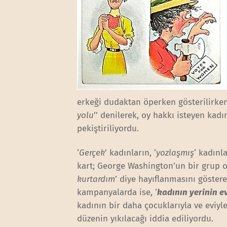
erkeği dudaktan öperken gösterilirken,
yolu
’’ denilerek, oy hakkı isteyen kadın
pekiştiriliyordu.
‘
Gerçek
’ kadınların, ‘
yozlaşmış
‘ kadınl
kart; George Washington’un bir grup 
kurtardım
’ diye hayıflanmasını göster
kampanyalarda ise, ‘
kadının yerinin e
kadının bir daha çocuklarıyla ve eviyl
düzenin yıkılacağı iddia ediliyordu.