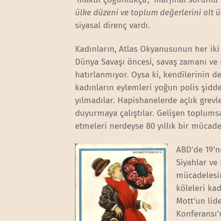
ülke düzeni ve toplum değerlerini alt 
siyasal direnç vardı.
Kadınların, Atlas Okyanusunun her iki
Dünya Savaşı öncesi, savaş zamanı ve 
hatırlanmıyor. Oysa ki, kendilerinin 
kadınların eylemleri yoğun polis şidde
yılmadılar. Hapishanelerde açlık grevle
duyurmaya çalıştılar. Gelişen toplums
etmeleri nerdeyse 80 yıllık bir müca
ABD’de 19’n
Siyahlar ve
mücadelesin
köleleri ka
Mott’un lid
Konferansı’