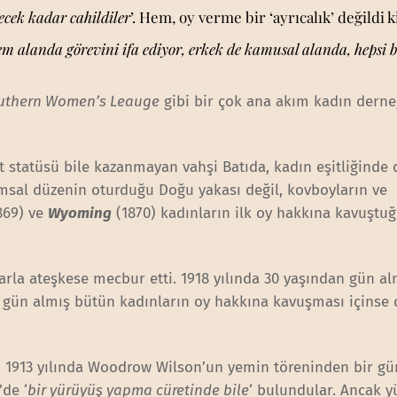
yecek kadar cahildiler
’. Hem, oy verme bir ‘ayrıcalık’ değildi k
 alanda görevini ifa ediyor, erkek de kamusal alanda, hepsi 
uthern Women’s Leauge
gibi bir çok ana akım kadın derne
t statüsü bile kazanmayan vahşi Batıda, kadın eşitliğinde 
lumsal düzenin oturduğu Doğu yakası değil, kovboyların ve
869) ve
Wyoming
(1870) kadınların ilk oy hakkına kavuştuğ
larla ateşkese mecbur etti. 1918 yılında 30 yaşından gün al
n gün almış bütün kadınların oy hakkına kavuşması içinse 
i. 1913 yılında Woodrow Wilson’un yemin töreninden bir g
’de ‘
bir yürüyüş yapma cüretinde bile
‘ bulundular. Ancak 