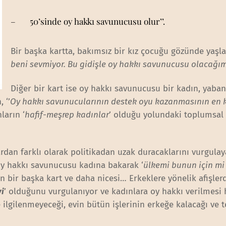
– 50’sinde oy hakkı savunucusu olur’’.
Bir başka kartta, bakımsız bir kız çocuğu gözünde yaşla,
beni sevmiyor. Bu gidişle oy hakkı savunucusu olacağı
Diğer bir kart ise oy hakkı savunucusu bir kadın, yaban
 ‘’
Oy hakkı savunucularının destek oyu kazanmasının en 
ların ‘
hafif-meşrep kadınlar
’ olduğu yolundaki toplumsal b
ardan farklı olarak politikadan uzak duracaklarını vurgulay
oy hakkı savunucusu kadına bakarak ‘
ülkemi bunun için mi
en bir başka kart ve daha nicesi… Erkeklere yönelik afişler
vi
’ olduğunu vurgulanıyor ve kadınlara oy hakkı verilmesi 
e ilgilenmeyeceği, evin bütün işlerinin erkeğe kalacağı ve