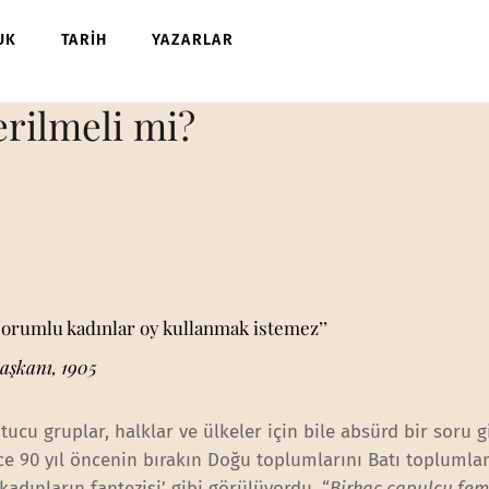
UK
TARİH
YAZARLAR
erilmeli mi?
sorumlu kadınlar oy kullanmak istemez’’
aşkanı, 1905
ucu gruplar, halklar ve ülkeler için bile absürd bir soru g
ce 90 yıl öncenin bırakın Doğu toplumlarını Batı toplumlar
adınların fantezisi’ gibi görülüyordu. “
Birkaç çapulcu femi