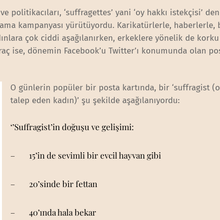
 politikacıları, ‘suffragettes’ yani ‘oy hakkı istekçisi’ de
ılama kampanyası yürütüyordu. Karikatürlerle, haberlerle, 
ınlara çok ciddi aşağılanırken, erkeklere yönelik de korku
araç ise, dönemin Facebook’u Twitter’ı konumunda olan po
O günlerin popüler bir posta kartında, bir ‘suffragist (
talep eden kadın)’ şu şekilde aşağılanıyordu:
‘’Suffragist’in doğuşu ve gelişimi:
– 15’in de sevimli bir evcil hayvan gibi
– 20’sinde bir fettan
– 40’ında hala bekar