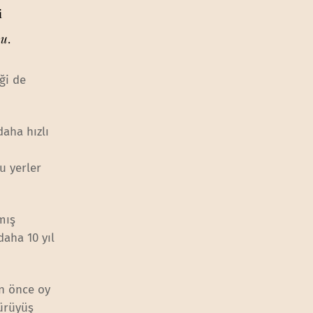
i
bu
.
ği de
daha hızlı
u yerler
mış
daha 10 yıl
ün önce oy
yürüyüş