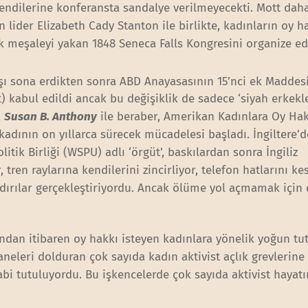
endilerine konferansta sandalye verilmeyecekti. Mott dah
 lider Elizabeth Cady Stanton ile birlikte, kadınların oy h
lk meşaleyi yakan 1848 Seneca Falls Kongresini organize ed
şı sona erdikten sonra ABD Anayasasının 15’nci ek Maddesi
kabul edildi ancak bu değişiklik de sadece ‘siyah erkekle
,
Susan B. Anthony
ile beraber, Amerikan Kadınlara Oy Ha
kadının on yıllarca sürecek mücadelesi başladı. İngiltere’d
itik Birliği (WSPU) adlı ‘örgüt’, baskılardan sonra İngiliz
tren raylarına kendilerini zincirliyor, telefon hatlarını ke
ldırılar gerçekleştiriyordu. Ancak ölüme yol açmamak için
şından itibaren oy hakkı isteyen kadınlara yönelik yoğun t
eleri dolduran çok sayıda kadın aktivist açlık grevlerine g
abi tutuluyordu. Bu işkencelerde çok sayıda aktivist hayatı