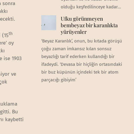
a sonra
olduğu keşfedilinceye kadar...
akkı
Ufku görünmeyen
ecekti.
bembeyaz bir karanlıkta
yürüyenler
th
 (15
‘Beyaz Karanlık’, onun, bu kıtada görüşü
re’ oy
çoğu zaman imkansız kılan sonsuz
kkı
beyazlığı tarif ederken kullandığı bir
e ise 1903
ifadeydi. ‘Devasa bir hiçliğin ortasındaki
bir buz küpünün içindeki tek bir atom
siyor ve
parçacığı gibiyim’
 çok
utuklama
itti. Bu
nı kaybetti