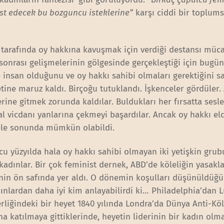
üst edecek bu bozguncu isteklerine”
karşı ciddi bir toplums
 tarafında oy hakkına kavuşmak için verdiği destansı mücad
sonrası gelişmelerinin gölgesinde gerçekleştiği için bugü
de insan olduğunu ve oy hakkı sahibi olmaları gerektiğini 
tine maruz kaldı. Birçoğu tutuklandı. İşkenceler gördüler.
rine gitmek zorunda kaldılar. Buldukları her fırsatta sesle
al vicdanı yanlarına çekmeyi başardılar. Ancak oy hakkı el
dele sonunda mümkün olabildi.
cu yüzyılda hala oy hakkı sahibi olmayan iki yetişkin grubu
 kadınlar. Bir çok feminist dernek, ABD’de köleliğin yasak
in ön safında yer aldı. O dönemin koşulları düşünüldüğ
dınlardan daha iyi kim anlayabilirdi ki… Philadelphia’dan L
erliğindeki bir heyet 1840 yılında Londra’da Dünya Anti-Köl
na katılmaya gittiklerinde, heyetin liderinin bir kadın olm