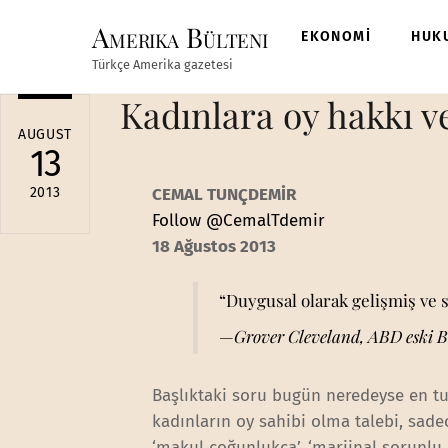
Skip
Amerika Bülteni
to
EKONOMİ
HUK
content
Türkçe Amerika gazetesi
Kadınlara oy hakkı v
AUGUST
13
2013
CEMAL TUNÇDEMİR
Follow @CemalTdemir
18 Ağustos 2013
“Duygusal olarak gelişmiş ve 
—
Grover Cleveland, ABD eski B
Başlıktaki soru bugün neredeyse en tut
kadınların oy sahibi olma talebi, sade
‘makul çoğunlukça’, ‘marjinal sorunlu k