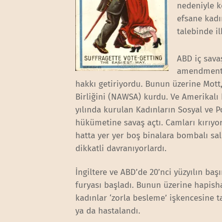
nedeniyle k
efsane kadın
talebinde i
ABD iç sava
amendment) 
hakkı getiriyordu. Bunun üzerine Mott
Birliğini (NAWSA) kurdu. Ve Amerikalı 
yılında kurulan Kadınların Sosyal ve Pol
hükümetine savaş açtı. Camları kırıyor, 
hatta yer yer boş binalara bombalı sa
dikkatli davranıyorlardı.
İngiltere ve ABD’de 20’nci yüzyılın ba
furyası başladı. Bunun üzerine hapishan
kadınlar ‘zorla besleme’ işkencesine t
ya da hastalandı.