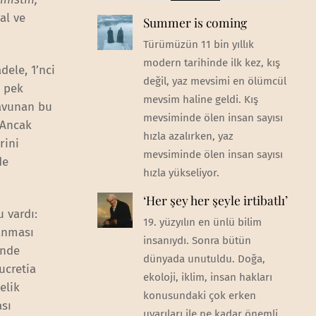
al ve
Summer is coming
Türümüzün 11 bin yıllık
modern tarihinde ilk kez, kış
ele, 1’nci
değil, yaz mevsimi en ölümcül
n pek
mevsim haline geldi. Kış
savunan bu
mevsiminde ölen insan sayısı
 Ancak
hızla azalırken, yaz
rini
mevsiminde ölen insan sayısı
de
hızla yükseliyor.
‘Her şey her şeyle irtibatlı’
 vardı:
19. yüzyılın en ünlü bilim
lanması
insanıydı. Sonra bütün
ünde
dünyada unutuldu. Doğa,
ucretia
ekoloji, iklim, insan hakları
elik
konusundaki çok erken
ası
uyarıları ile ne kadar önemli