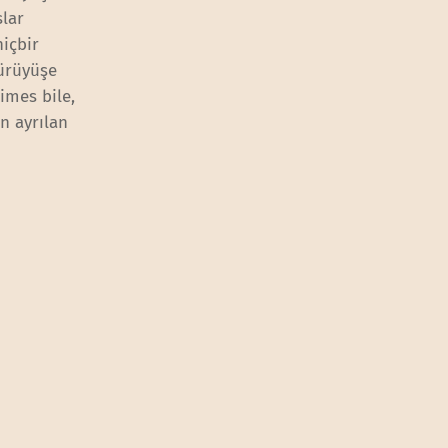
slar
hiçbir
yürüyüşe
imes bile,
n ayrılan