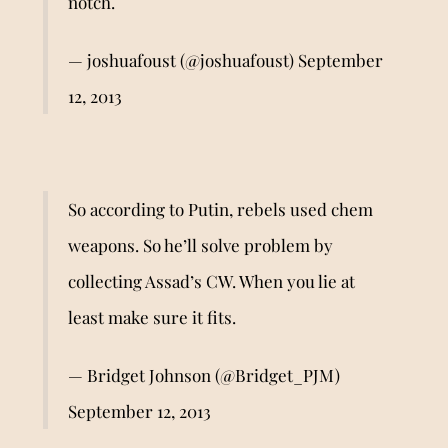
notch.
— joshuafoust (@joshuafoust)
September
12, 2013
So according to Putin, rebels used chem
weapons. So he’ll solve problem by
collecting Assad’s CW. When you lie at
least make sure it fits.
— Bridget Johnson (@Bridget_PJM)
September 12, 2013