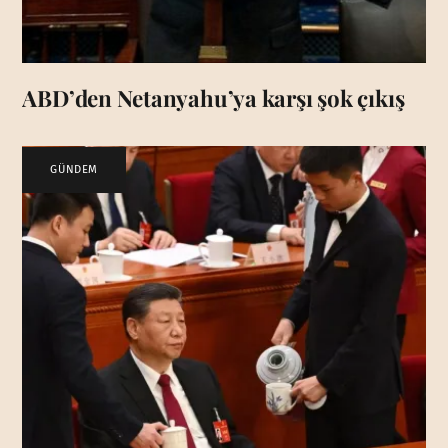
ABD’den Netanyahu’ya karşı şok çıkış
GÜNDEM