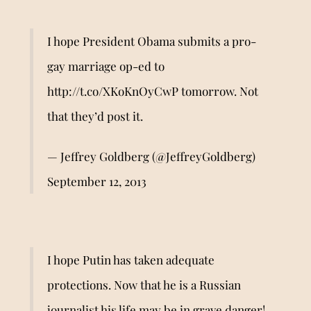
I hope President Obama submits a pro-
gay marriage op-ed to
http://t.co/XKoKnOyCwP
tomorrow. Not
that they’d post it.
— Jeffrey Goldberg (@JeffreyGoldberg)
September 12, 2013
I hope Putin has taken adequate
protections. Now that he is a Russian
journalist his life may be in grave danger!