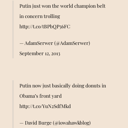
Putin just won the world champion belt
in concern trolling
http://t.co/tBPbQP56FC
— AdamSerwer (@AdamSerwer)
September 12, 2013
Putin now just basically doing donuts in
Obama’s front yard
http://t.co/YuN2SdfMkd
— David Burge (@iowahawkblog)