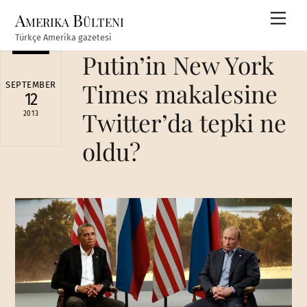
Skip
Amerika Bülteni
Men
to
Türkçe Amerika gazetesi
content
Putin’in New York
Times makalesine
SEPTEMBER
12
Twitter’da tepki ne
2013
oldu?