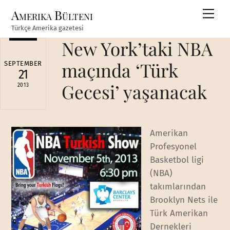
Skip
Amerika Bülteni
Men
to
Türkçe Amerika gazetesi
content
New York’taki NBA
maçında ‘Türk
SEPTEMBER
21
Gecesi’ yaşanacak
2013
Amerikan
Profesyonel
Basketbol ligi
(NBA)
takımlarından
Brooklyn Nets ile
Türk Amerikan
Dernekleri