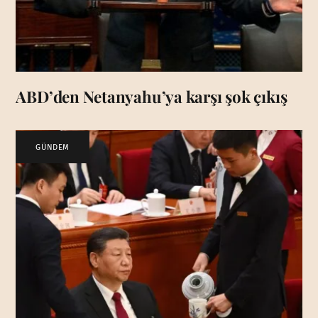
ABD’den Netanyahu’ya karşı şok çıkış
GÜNDEM