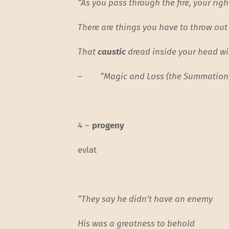
“As you pass through the fire, your ri
There are things you have to throw out
That
caustic
dread inside your head wil
–
“Magic and Loss (the Summation
4 –
progeny
evlat
“They say he didn’t have an enemy
His was a greatness to behold