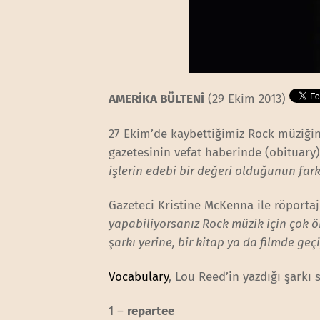
AMERİKA BÜLTENİ
(29 Ekim 2013)
27 Ekim’de kaybettiğimiz Rock müziği
gazetesinin vefat haberinde (obituary) b
işlerin edebi bir değeri olduğunun far
Gazeteci Kristine McKenna ile röportajı
yapabiliyorsanız Rock müzik için çok ön
şarkı yerine, bir kitap ya da filmde geç
Vocabulary
, Lou Reed’in yazdığı şarkı 
1 –
repartee