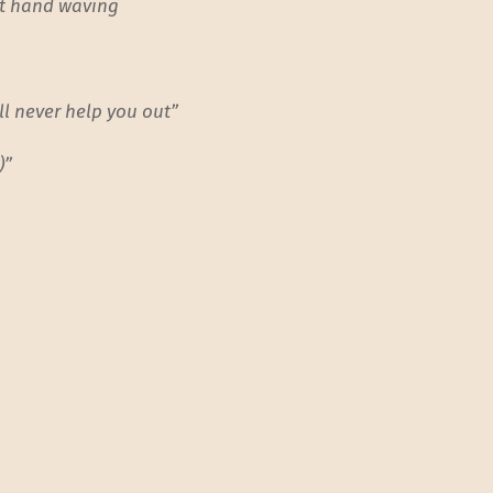
ght hand waving
l never help you out”
)”