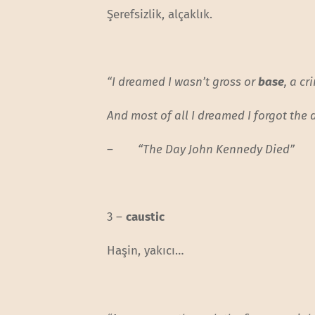
Şerefsizlik, alçaklık.
“I dreamed I wasn’t gross or
base
, a c
And most of all I dreamed I forgot the
–
“The Day John Kennedy Died”
3 –
caustic
Haşin, yakıcı…