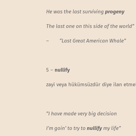
He was the last surviving
progeny
The last one on this side of the world”
–
“Last Great American Whale”
5 –
nullify
zayi veya hükümsüzdür diye ilan etme
“I have made very big decision
I’m goin’ to try to
nullify
my life”