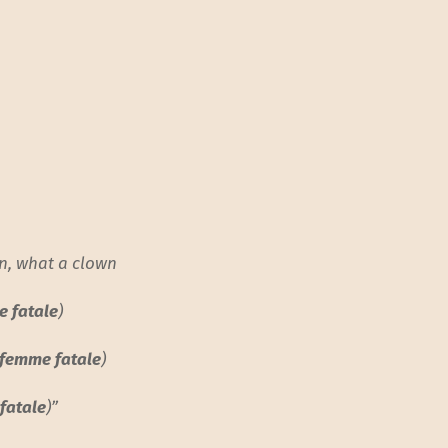
wn, what a clown
 fatale
)
femme fatale
)
fatale
)”