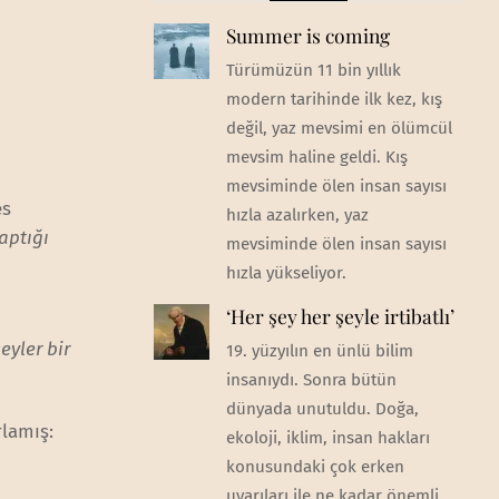
Summer is coming
Türümüzün 11 bin yıllık
modern tarihinde ilk kez, kış
değil, yaz mevsimi en ölümcül
mevsim haline geldi. Kış
mevsiminde ölen insan sayısı
es
hızla azalırken, yaz
aptığı
mevsiminde ölen insan sayısı
hızla yükseliyor.
‘Her şey her şeyle irtibatlı’
eyler bir
19. yüzyılın en ünlü bilim
insanıydı. Sonra bütün
dünyada unutuldu. Doğa,
rlamış:
ekoloji, iklim, insan hakları
konusundaki çok erken
uyarıları ile ne kadar önemli