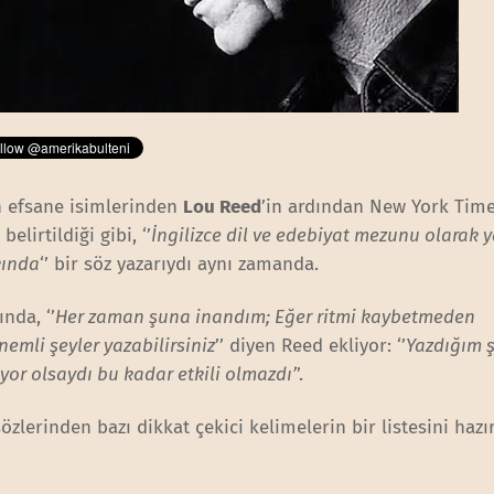
n efsane isimlerinden
Lou Reed
’in ardından New York Tim
elirtildiği gibi, ‘’
İngilizce dil ve edebiyat mezunu olarak y
kında
‘’ bir söz yazarıydı aynı zamanda.
nda, ‘’
Her zaman şuna inandım; Eğer ritmi kaybetmeden
emli şeyler yazabilirsiniz
’’ diyen Reed ekliyor: ‘’
Yazdığım ş
iyor olsaydı bu kadar etkili olmazdı’
’.
sözlerinden bazı dikkat çekici kelimelerin bir listesini hazı