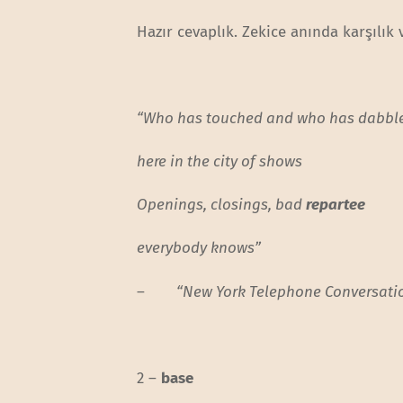
Hazır cevaplık. Zekice anında karşılık
“Who has touched and who has dabbl
here in the city of shows
Openings, closings, bad
repartee
everybody knows”
–
“New York Telephone Conversati
2 –
base