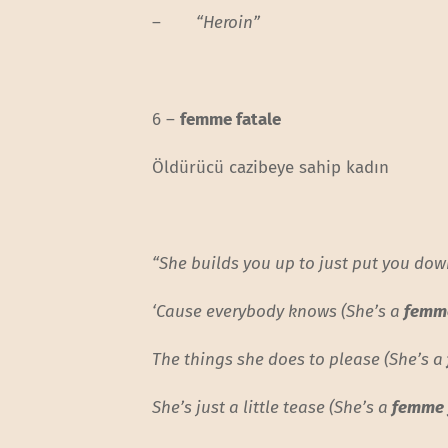
–
“Heroin”
6 –
femme fatale
Öldürücü cazibeye sahip kadın
“She builds you up to just put you do
‘Cause everybody knows (She’s a
femme
The things she does to please (She’s a
She’s just a little tease (She’s a
femme 