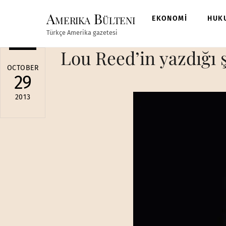
Skip
Amerika Bülteni
to
EKONOMİ
HUK
content
Türkçe Amerika gazetesi
Lou Reed’in yazdığı ş
OCTOBER
29
2013