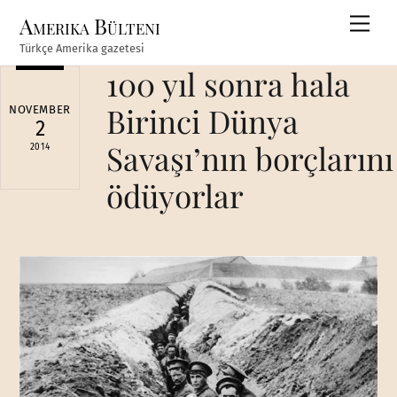
Skip
Amerika Bülteni
Men
to
Türkçe Amerika gazetesi
content
100 yıl sonra hala
Birinci Dünya
NOVEMBER
2
Savaşı’nın borçlarını
2014
ödüyorlar