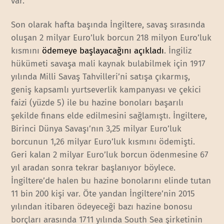
var.
Son olarak hafta başında İngiltere, savaş sırasında
oluşan 2 milyar Euro’luk borcun 218 milyon Euro’luk
kısmını
ödemeye başlayacağını açıkladı
. İngiliz
hükümeti savaşa mali kaynak bulabilmek için 1917
yılında Milli Savaş Tahvilleri’ni satışa çıkarmış,
geniş kapsamlı yurtseverlik kampanyası ve çekici
faizi (yüzde 5) ile bu hazine bonoları başarılı
şekilde finans elde edilmesini sağlamıştı. İngiltere,
Birinci Dünya Savaşı’nın 3,25 milyar Euro’luk
borcunun 1,26 milyar Euro’luk kısmını ödemişti.
Geri kalan 2 milyar Euro’luk borcun ödenmesine 67
yıl aradan sonra tekrar başlanıyor böylece.
İngiltere’de halen bu hazine bonolarını elinde tutan
11 bin 200 kişi var. Öte yandan İngiltere’nin 2015
yılından itibaren ödeyeceği bazı hazine bonosu
borçları arasında 1711 yılında South Sea şirketinin