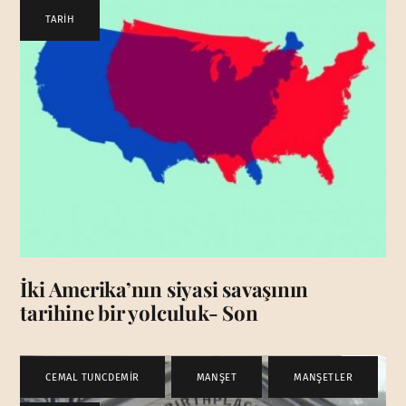
TARİH
İki Amerika’nın siyasi savaşının
tarihine bir yolculuk- Son
CEMAL TUNCDEMİR
,
MANŞET
,
MANŞETLER
,