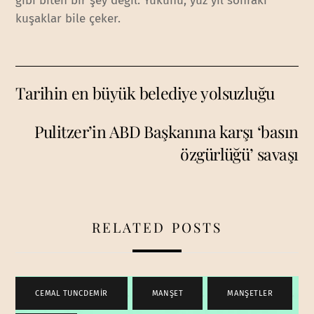
gibi biten bir şey değil. Yükünü, yüz yıl sonraki
kuşaklar bile çeker.
Tarihin en büyük belediye yolsuzluğu
Pulitzer’in ABD Başkanına karşı ‘basın
özgürlüğü’ savaşı
RELATED POSTS
CEMAL TUNCDEMİR
,
MANŞET
,
MANŞETLER
,