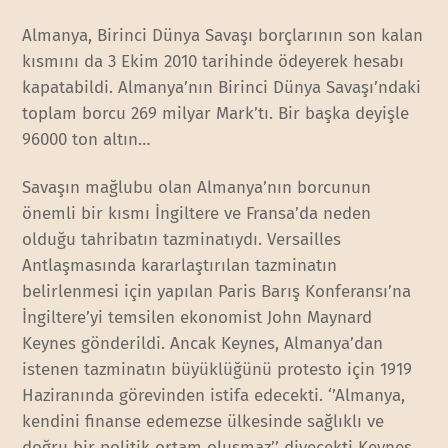
Almanya, Birinci Dünya Savaşı borçlarının son kalan
kısmını da 3 Ekim 2010 tarihinde ödeyerek hesabı
kapatabildi. Almanya’nın Birinci Dünya Savaşı’ndaki
toplam borcu 269 milyar Mark’tı. Bir başka deyişle
96000 ton altın…
Savaşın mağlubu olan Almanya’nın borcunun
önemli bir kısmı İngiltere ve Fransa’da neden
olduğu tahribatın tazminatıydı. Versailles
Antlaşmasında kararlaştırılan tazminatın
belirlenmesi için yapılan Paris Barış Konferansı’na
İngiltere’yi temsilen ekonomist John Maynard
Keynes gönderildi. Ancak Keynes, Almanya’dan
istenen tazminatın büyüklüğünü protesto için 1919
Haziranında görevinden istifa edecekti. ‘’Almanya,
kendini finanse edemezse ülkesinde sağlıklı ve
doğru bir politik ortam oluşmaz’’ diyecekti Keynes.