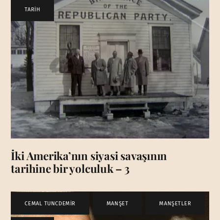
TARİH
İki Amerika’nın siyasi savaşının
tarihine bir yolculuk – 3
CEMAL TUNCDEMİR
,
MANŞET
,
MANŞETLER
,