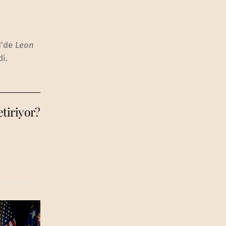
e
1’de
Leon
di.
tiriyor?