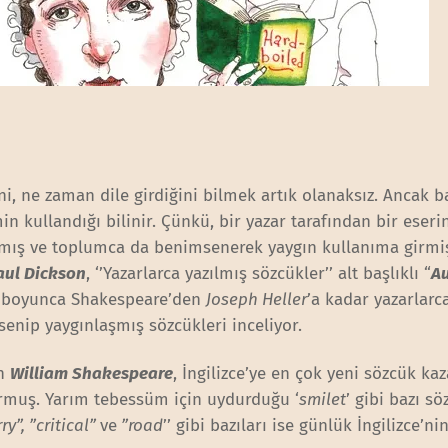
i, ne zaman dile girdiğini bilmek artık olanaksız. Ancak b
in kullandığı bilinir. Çünkü, bir yazar tarafından bir eseri
ış ve toplumca da benimsenerek yaygın kullanıma girmiş
aul Dickson
, ‘’Yazarlarca yazılmış sözcükler’’ alt başlıklı “
A
yıl boyunca Shakespeare’den
Joseph Heller
’a kadar yazarlarc
nip yaygınlaşmış sözcükleri inceliyor.
an
William Shakespeare
, İngilizce’ye en çok yeni sözcük ka
urmuş. Yarım tebessüm için uydurduğu ‘
smilet
’ gibi bazı sö
y”, ”critical”
ve
”road
’’ gibi bazıları ise günlük İngilizce’ni