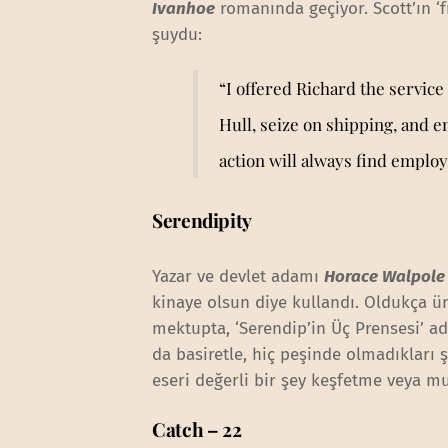
Ivanhoe
romanında geçiyor. Scott’ın ‘fr
şuydu:
“I offered Richard the service
Hull, seize on shipping, and e
action will always find emplo
Serendipity
Yazar ve devlet adamı
Horace Walpole
kinaye olsun diye kullandı. Oldukça ü
mektupta, ‘Serendip’in Üç Prensesi’ ad
da basiretle, hiç peşinde olmadıkları ş
eseri değerli bir şey keşfetme veya mut
Catch – 22