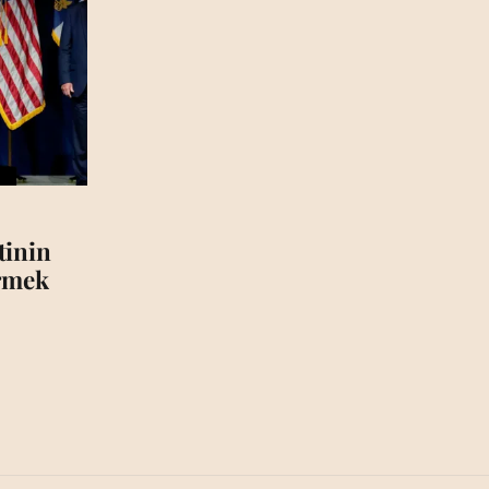
tinin
irmek