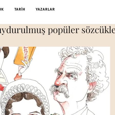
UK
TARİH
YAZARLAR
 uydurulmuş popüler sözcükl