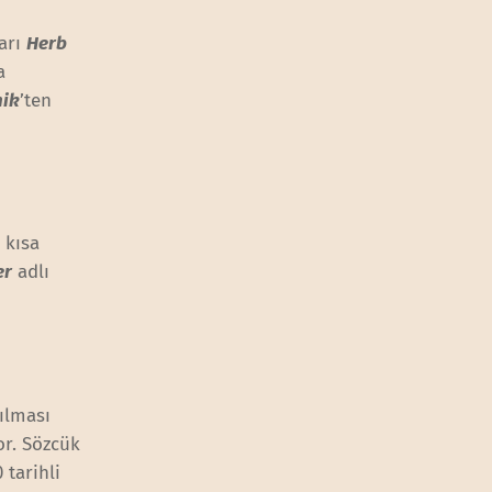
arı
Herb
a
nik
’ten
r kısa
er
adlı
tılması
or. Sözcük
 tarihli