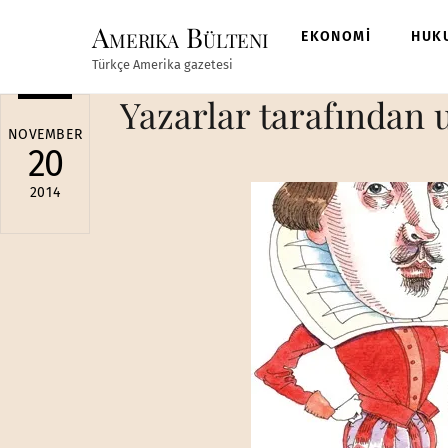
Skip
Amerika Bülteni
to
EKONOMİ
HUK
content
Türkçe Amerika gazetesi
Yazarlar tarafından
NOVEMBER
20
2014