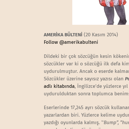
AMERİKA BÜLTENİ
(20 Kasım 2014)
Follow @amerikabulteni
Dildeki bir çok sözcüğün kesin kökenin
sözcükler var ki o sözcüğü ilk defa kim
uydurulmuştur. Ancak o eserde kalmam
Sözcükler üzerine sayısız yazısı olan
P
adlı kitabında
, İngilizce’de yüzlerce 
uydurulduktan sonra toplumca benimse
Eserlerinde 17,245 ayrı sözcük kullan
yazarlardan biri. Yüzlerce kelime uyd
yazdığı oyunlarda kalmış. ‘’
Bump”, ”hurr