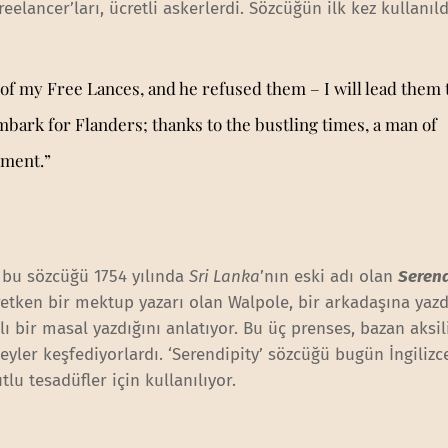
eelancer’ları, ücretli askerlerdi. Sözcüğün ilk kez kullanıl
 of my Free Lances, and he refused them – I will lead them 
mbark for Flanders; thanks to the bustling times, a man of
yment.”
bu sözcüğü 1754 yılında
Sri Lanka
’nın eski adı olan
Seren
retken bir mektup yazarı olan Walpole, bir arkadaşına yazd
lı bir masal yazdığını anlatıyor. Bu üç prenses, bazan aksi
eyler keşfediyorlardı. ‘Serendipity’ sözcüğü bugün İngilizc
lu tesadüfler için kullanılıyor.