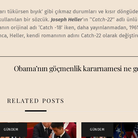
ukarı tükürsen bıyık’ gibi çıkmaz durumları ve kısır döngüd
kullanılan bir sözcük.
Joseph Heller
’ın ‘’
Catch-22
’’ adlı ünlü
nın orijinal adı ‘Catch -18’ iken, daha yayınlanmadan, 196
nca, Heller, kendi romanının adını Catch-22 olarak değiştir
Obama’nın göçmenlik kararnamesi ne ge
RELATED POSTS
GÜNDEM
GÜNDEM