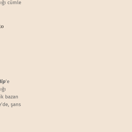
dığı cümle
to
dip
’e
ığı
lik bazan
e’de, şans