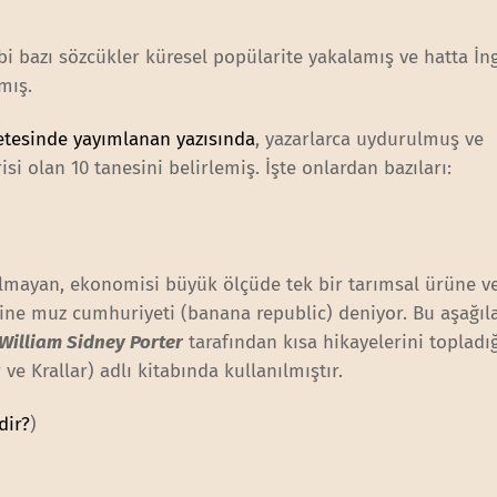
ibi bazı sözcükler küresel popülarite yakalamış ve hatta İng
mış.
etesinde yayımlanan yazısında
, yazarlarca uydurulmuş ve
i olan 10 tanesini belirlemiş. İşte onlardan bazıları:
 olmayan, ekonomisi büyük ölçüde tek bir tarımsal ürüne ve
ine muz cumhuriyeti (banana republic) deniyor. Bu aşağıla
William Sidney Porter
tarafından kısa hikayelerini topladı
ve Krallar) adlı kitabında kullanılmıştır.
dir?
)