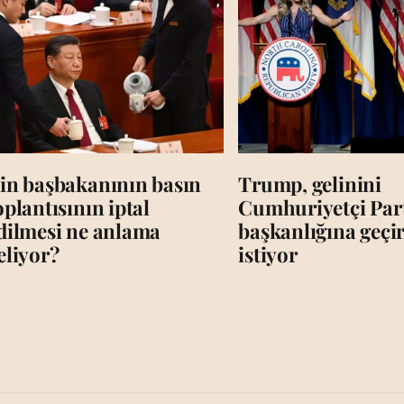
in başbakanının basın
Trump, gelinini
oplantısının iptal
Cumhuriyetçi Par
dilmesi ne anlama
başkanlığına geç
eliyor?
istiyor