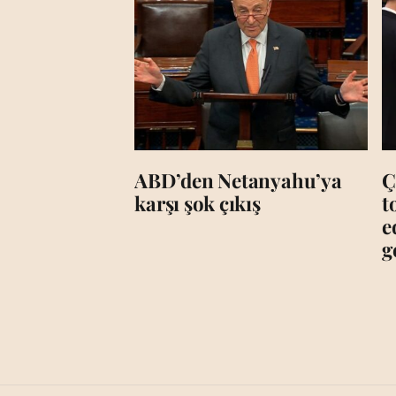
ABD’den Netanyahu’ya
Ç
karşı şok çıkış
t
e
g