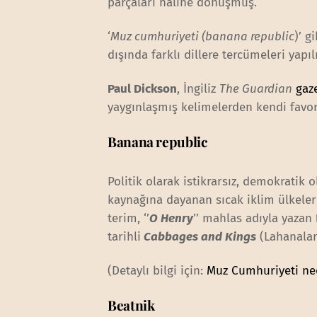
parçaları haline dönüşmüş.
‘
Muz cumhuriyeti (banana republic
)’ g
dışında farklı dillere tercümeleri yapıl
Paul Dickson
, İngiliz
The Guardian
gaz
yaygınlaşmış kelimelerden kendi favoris
Banana republic
Politik olarak istikrarsız, demokratik
kaynağına dayanan sıcak iklim ülkeler
terim, ‘’
O Henry
’’ mahlas adıyla yazan
tarihli
Cabbages and Kings
(Lahanalar 
(Detaylı bilgi için:
Muz Cumhuriyeti ne
Beatnik