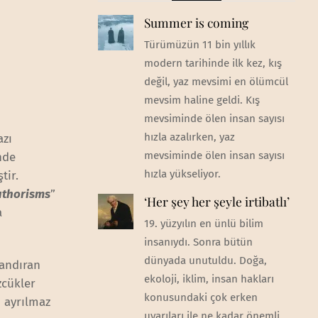
Summer is coming
Türümüzün 11 bin yıllık
modern tarihinde ilk kez, kış
değil, yaz mevsimi en ölümcül
mevsim haline geldi. Kış
mevsiminde ölen insan sayısı
hızla azalırken, yaz
azı
mevsiminde ölen insan sayısı
nde
hızla yükseliyor.
tir.
uthorisms
”
‘Her şey her şeyle irtibatlı’
a
19. yüzyılın en ünlü bilim
insanıydı. Sonra bütün
dünyada unutuldu. Doğa,
zandıran
ekoloji, iklim, insan hakları
zcükler
konusundaki çok erken
n ayrılmaz
uyarıları ile ne kadar önemli