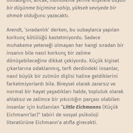
olmadığını, ancak,
muhakeme yerine klişelere dayalı
bir düşünme biçimine sahip, yüksek seviyede bir
ahmak
olduğunu yazacaktı.
Arendt, ‘sıradanlık’ derken, bu subaylarca yapılan
korkunç kötülüğü kastetmiyordu. Sadece
muhakeme yeteneği olmayan her hangi sıradan bir
insanın bile nasıl korkunç bir zalime
dönüşebileceğine dikkat çekiyordu. Küçük kişisel
çıkarlarına odaklanmış, terfi derdindeki insanlar,
nasıl büyük bir zulmün dişlisi haline geldiklerini
farketmiyorlardı bile. Bireysel olarak zararsız ve
normal bir hayat yaşadıkları halde, topluluk olarak
ahlaksız ve zalimce bir yıkıcılığın parçası olabilen
insanlar için kullanılan “
Little Eichmanns
(Küçük
Eichmann’lar)” tabiri de sosyal psikoloji
literatürüne Eichmann’a atıfla girecekti.