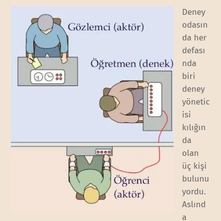
Deney
odasın
da her
defası
nda
biri
deney
yönetic
isi
kılığın
da
olan
üç kişi
bulunu
yordu.
Aslınd
a