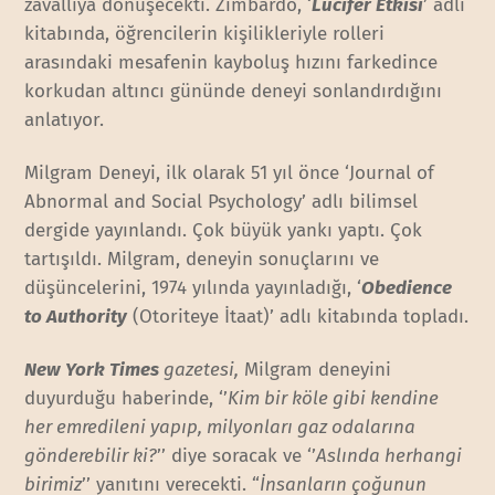
zavallıya dönüşecekti. Zimbardo, ‘
Lucifer Etkisi
’ adlı
kitabında, öğrencilerin kişilikleriyle rolleri
arasındaki mesafenin kayboluş hızını farkedince
korkudan altıncı gününde deneyi sonlandırdığını
anlatıyor.
Milgram Deneyi, ilk olarak 51 yıl önce ‘Journal of
Abnormal and Social Psychology’ adlı bilimsel
dergide yayınlandı. Çok büyük yankı yaptı. Çok
tartışıldı. Milgram, deneyin sonuçlarını ve
düşüncelerini, 1974 yılında yayınladığı, ‘
Obedience
to Authority
(Otoriteye İtaat)’ adlı kitabında topladı.
New York Times
gazetesi,
Milgram deneyini
duyurduğu haberinde, ‘’
Kim bir köle gibi kendine
her emredileni yapıp, milyonları gaz odalarına
gönderebilir ki?
’’ diye soracak ve ‘’
Aslında herhangi
birimiz
’’ yanıtını verecekti. “
İnsanların çoğunun