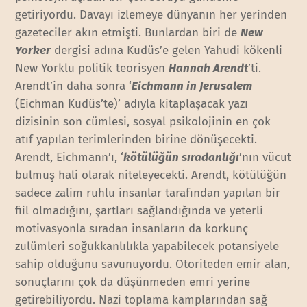
getiriyordu. Davayı izlemeye dünyanın her yerinden
gazeteciler akın etmişti. Bunlardan biri de
New
Yorker
dergisi adına Kudüs’e gelen Yahudi kökenli
New Yorklu politik teorisyen
Hannah Arendt
’ti.
Arendt’in daha sonra ‘
Eichmann in Jerusalem
(Eichman Kudüs’te)’ adıyla kitaplaşacak yazı
dizisinin son cümlesi, sosyal psikolojinin en çok
atıf yapılan terimlerinden birine dönüşecekti.
Arendt, Eichmann’ı, ‘
kötülüğün sıradanlığı
’nın vücut
bulmuş hali olarak niteleyecekti. Arendt, kötülüğün
sadece zalim ruhlu insanlar tarafından yapılan bir
fiil olmadığını, şartları sağlandığında ve yeterli
motivasyonla sıradan insanların da korkunç
zulümleri soğukkanlılıkla yapabilecek potansiyele
sahip olduğunu savunuyordu. Otoriteden emir alan,
sonuçlarını çok da düşünmeden emri yerine
getirebiliyordu. Nazi toplama kamplarından sağ