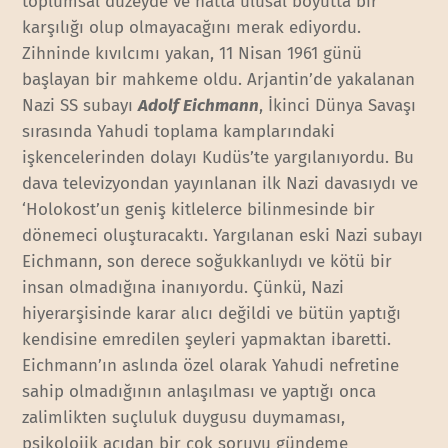
toplumsal düzeyde ve hatta ulusal boyutta bir
karşılığı olup olmayacağını merak ediyordu.
Zihninde kıvılcımı yakan, 11 Nisan 1961 günü
başlayan bir mahkeme oldu. Arjantin’de yakalanan
Nazi SS subayı
Adolf Eichmann
, İkinci Dünya Savaşı
sırasında Yahudi toplama kamplarındaki
işkencelerinden dolayı Kudüs’te yargılanıyordu. Bu
dava televizyondan yayınlanan ilk Nazi davasıydı ve
‘Holokost’un geniş kitlelerce bilinmesinde bir
dönemeci oluşturacaktı. Yargılanan eski Nazi subayı
Eichmann, son derece soğukkanlıydı ve kötü bir
insan olmadığına inanıyordu. Çünkü, Nazi
hiyerarşisinde karar alıcı değildi ve bütün yaptığı
kendisine emredilen şeyleri yapmaktan ibaretti.
Eichmann’ın aslında özel olarak Yahudi nefretine
sahip olmadığının anlaşılması ve yaptığı onca
zalimlikten suçluluk duygusu duymaması,
psikolojik açıdan bir çok soruyu gündeme