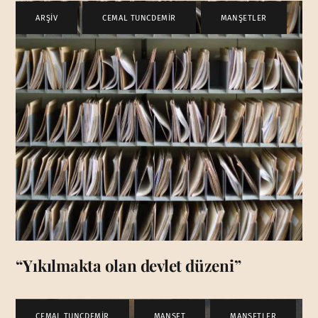
ARŞİV
,
CEMAL TUNCDEMİR
,
MANŞETLER
“Yıkılmakta olan devlet düzeni”
CEMAL TUNCDEMİR
,
MANŞET
,
MANŞETLER