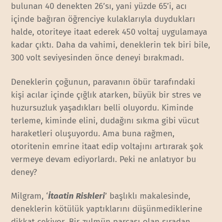
bulunan 40 denekten 26’sı, yani yüzde 65’i, acı
içinde bağıran öğrenciye kulaklarıyla duydukları
halde, otoriteye itaat ederek 450 voltaj uygulamaya
kadar çıktı. Daha da vahimi, deneklerin tek biri bile,
300 volt seviyesinden önce deneyi bırakmadı.
Deneklerin çoğunun, paravanın öbür tarafındaki
kişi acılar içinde çığlık atarken, büyük bir stres ve
huzursuzluk yaşadıkları belli oluyordu. Kiminde
terleme, kiminde elini, dudağını sıkma gibi vücut
haraketleri oluşuyordu. Ama buna rağmen,
otoritenin emrine itaat edip voltajını artırarak şok
vermeye devam ediyorlardı. Peki ne anlatıyor bu
deney?
Milgram, ‘
İtaatin Riskleri
’ başlıklı makalesinde,
deneklerin kötülük yaptıklarını düşünmediklerine
dikkat çekiyor. Bir zulmün parçası olan sıradan