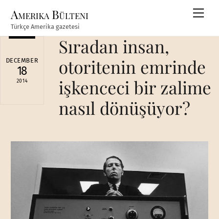
Skip
Amerika Bülteni
Men
to
Türkçe Amerika gazetesi
content
Sıradan insan,
otoritenin emrinde
DECEMBER
18
işkenceci bir zalime
2014
nasıl dönüşüyor?