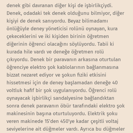
denek gibi davranan diğer kişi de işbirlikçiydi.
Denek, odadaki tek denek olduğunu bilmiyor, diğer
kişiyi de denek sanıyordu. Beyaz bilimadamı
önlüğüyle deney yöneticisi rolünü oynayan, kura
çekeceklerini ve iki kişiden birinin öğretmen
diğerinin öğrenci olacağını söylüyordu. Tabii ki
kurada hile vardı ve deneğe öğretmen rolü
çıkıyordu. Denek bir paravanın arkasına oturtulan
öğrenciye elektro şok kablolarının bağlanmasına
bizzat nezaret ediyor ve şokun fiziki etkisini
hissetmesi için de deney başlamadan deneğe 40
voltluk hafif bir şok uygulanıyordu. Öğrenci rolü
oynayacak işbirlikçi sandalyesine bağlandıktan
sonra denek paravanın öbür tarafındaki elektro şok
makinesinin başına oturtuluyordu. Elektrik şoku
veren makinede 15’den 450’ye kadar çeşitli voltaj
seviyelerine ait düğmeler vardı. Ayrıca bu düğmeler