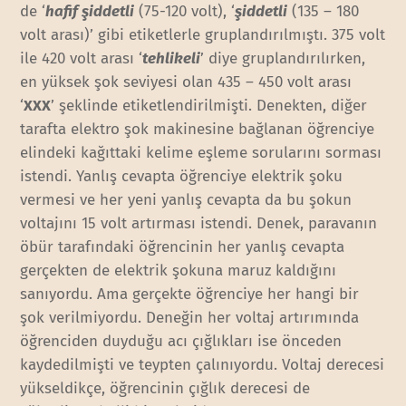
de ‘
hafif şiddetli
(75-120 volt), ‘
şiddetli
(135 – 180
volt arası)’ gibi etiketlerle gruplandırılmıştı. 375 volt
ile 420 volt arası ‘
tehlikeli
’ diye gruplandırılırken,
en yüksek şok seviyesi olan 435 – 450 volt arası
‘
XXX
’ şeklinde etiketlendirilmişti. Denekten, diğer
tarafta elektro şok makinesine bağlanan öğrenciye
elindeki kağıttaki kelime eşleme sorularını sorması
istendi. Yanlış cevapta öğrenciye elektrik şoku
vermesi ve her yeni yanlış cevapta da bu şokun
voltajını 15 volt artırması istendi. Denek, paravanın
öbür tarafındaki öğrencinin her yanlış cevapta
gerçekten de elektrik şokuna maruz kaldığını
sanıyordu. Ama gerçekte öğrenciye her hangi bir
şok verilmiyordu. Deneğin her voltaj artırımında
öğrenciden duyduğu acı çığlıkları ise önceden
kaydedilmişti ve teypten çalınıyordu. Voltaj derecesi
yükseldikçe, öğrencinin çığlık derecesi de