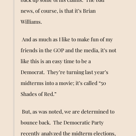
news, of course, is that it
’
s Brian
Williams.
And as much as I like to make fun of my
friends in the GOP and the media, it
’
s not
like this is an easy time to be a
Democrat. They
’
re turning last year
’
s
midterms into a movie; it’s called “50
Shades of Red.”
But, as was noted, we
ar
e determined to
bounce back. The Democratic Party
recently analyzed the midterm elections,