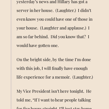
yesterday
’
s news and Hillary
ha
s got a
server in her house. (Laughter.) I didn’t
even know you could have one of those in
your house. (Laughter and applause.) I
am so far behind. Did you know that? I
would have gotten one.
On the bright side, by the time I
’
m done
with this job, I
will
finally have enough
life experience for a memoir. (Laughter.)
My Vice President isn’t here tonight. He
told me, “If I want to hear people talking
for five hours straight, I’ll just stay home