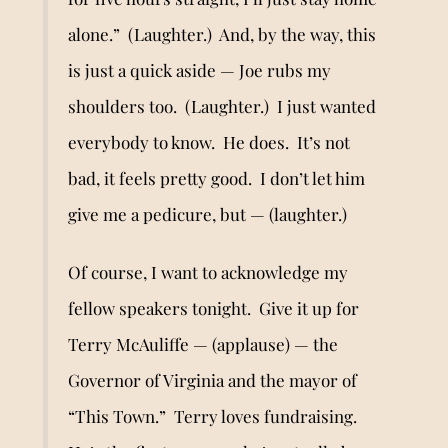
alone.” (Laughter.) And, by the way, this
is just a quick aside — Joe rubs my
shoulders too. (Laughter.) I just wanted
everybody to know. He does. It’s not
bad, it feels pretty good. I don’t let him
give me a pedicure, but — (laughter.)
Of course, I want to acknowledge my
fellow speakers tonight. Give it up for
Terry McAuliffe — (applause) — the
Governor of Virginia and the mayor of
“This Town.” Terry loves fundraising.