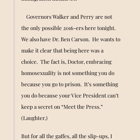
Governors Walker and Perry are n
o
t
the only possible 2016-ers here tonight.
We also have Dr. Ben Carson. He wants to
make it clear that being here was a
choice. The fact is, Doctor, embracing
homosexuality is n
o
t something you do
because you go to prison. It
’
s something
you do because your Vice President can
’
t
keep a secret on “Meet the Press.”
(Laughter.)
But for all the gaffes, all the slip-ups, I