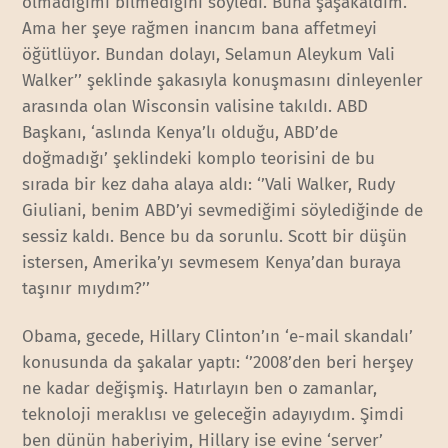
olmadığımı bilmediğini söyledi. Buna şaşakaldım.
Ama her şeye rağmen inancım bana affetmeyi
öğütlüyor. Bundan dolayı, Selamun Aleykum Vali
Walker’’ şeklinde şakasıyla konuşmasını dinleyenler
arasında olan Wisconsin valisine takıldı. ABD
Başkanı, ‘aslında Kenya’lı olduğu, ABD’de
doğmadığı’ şeklindeki komplo teorisini de bu
sırada bir kez daha alaya aldı: ‘’Vali Walker, Rudy
Giuliani, benim ABD’yi sevmediğimi söylediğinde de
sessiz kaldı. Bence bu da sorunlu. Scott bir düşün
istersen, Amerika’yı sevmesem Kenya’dan buraya
taşınır mıydım?’’
Obama, gecede, Hillary Clinton’ın ‘e-mail skandalı’
konusunda da şakalar yaptı: ‘’2008’den beri herşey
ne kadar değişmiş. Hatırlayın ben o zamanlar,
teknoloji meraklısı ve geleceğin adayıydım. Şimdi
ben dünün haberiyim, Hillary ise evine ‘server’