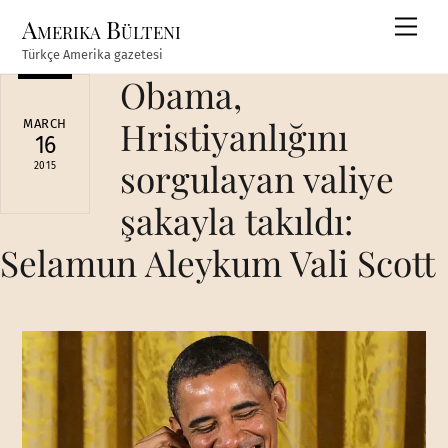
Skip
Amerika Bülteni
Men
to
Türkçe Amerika gazetesi
content
Obama,
Hristiyanlığını
MARCH
16
sorgulayan valiye
2015
şakayla takıldı:
Selamun Aleykum Vali Scott