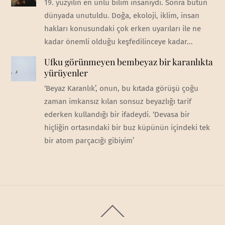
19. yüzyılın en ünlü bilim insanıydı. Sonra bütün
dünyada unutuldu. Doğa, ekoloji, iklim, insan
hakları konusundaki çok erken uyarıları ile ne
kadar önemli olduğu keşfedilinceye kadar...
Ufku görünmeyen bembeyaz bir karanlıkta
yürüyenler
‘Beyaz Karanlık’, onun, bu kıtada görüşü çoğu
zaman imkansız kılan sonsuz beyazlığı tarif
ederken kullandığı bir ifadeydi. ‘Devasa bir
hiçliğin ortasındaki bir buz küpünün içindeki tek
bir atom parçacığı gibiyim’
Back
To
Top