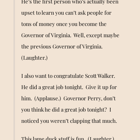
He
’
s the first person who’s actually been
upset to learn you can
’
t ask people for
tons of money once you become the
Governor of Virginia. Well, except maybe
the previous Governor of Virginia.
(Laughter.)
I also want to congratulate Scott Walker.
He did a great job tonight. Give it up for
him. (Applause.) Governor Perry, don’t
you think he did a great job tonight? I
noticed you weren’t clapping that much.
This lame duck stuff is fun. (Laughter.)