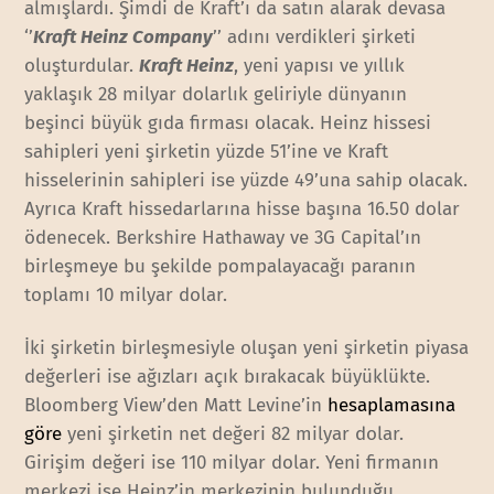
almışlardı. Şimdi de Kraft’ı da satın alarak devasa
‘’
Kraft Heinz Company
’’ adını verdikleri şirketi
oluşturdular.
Kraft Heinz
, yeni yapısı ve yıllık
yaklaşık 28 milyar dolarlık geliriyle dünyanın
beşinci büyük gıda firması olacak. Heinz hissesi
sahipleri yeni şirketin yüzde 51’ine ve Kraft
hisselerinin sahipleri ise yüzde 49’una sahip olacak.
Ayrıca Kraft hissedarlarına hisse başına 16.50 dolar
ödenecek. Berkshire Hathaway ve 3G Capital’ın
birleşmeye bu şekilde pompalayacağı paranın
toplamı 10 milyar dolar.
İki şirketin birleşmesiyle oluşan yeni şirketin piyasa
değerleri ise ağızları açık bırakacak büyüklükte.
Bloomberg View’den Matt Levine’in
hesaplamasına
göre
yeni şirketin net değeri 82 milyar dolar.
Girişim değeri ise 110 milyar dolar. Yeni firmanın
merkezi ise Heinz’in merkezinin bulunduğu