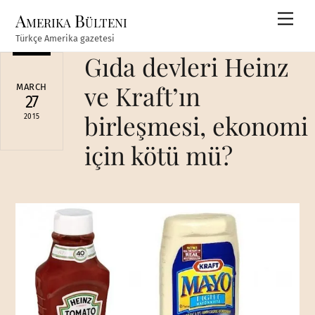
Skip
Amerika Bülteni
Men
to
Türkçe Amerika gazetesi
content
Gıda devleri Heinz
ve Kraft’ın
MARCH
27
birleşmesi, ekonomi
2015
için kötü mü?