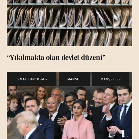
“Yıkılmakta olan devlet düzeni”
CEMAL TUNCDEMİR
,
MANŞET
,
MANŞETLER