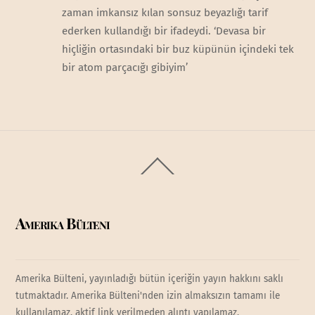
zaman imkansız kılan sonsuz beyazlığı tarif
ederken kullandığı bir ifadeydi. ‘Devasa bir
hiçliğin ortasındaki bir buz küpünün içindeki tek
bir atom parçacığı gibiyim’
Back
To
Top
Amerika Bülteni
Amerika Bülteni, yayınladığı bütün içeriğin yayın hakkını saklı
tutmaktadır. Amerika Bülteni'nden izin almaksızın tamamı ile
kullanılamaz, aktif link verilmeden alıntı yapılamaz.