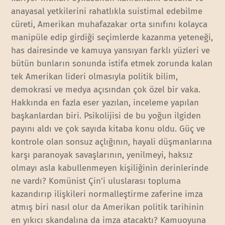
anayasal yetkilerini rahatlıkla suistimal edebilme
cüreti, Amerikan muhafazakar orta sınıfını kolayca
manipüle edip girdiği seçimlerde kazanma yeteneği,
has dairesinde ve kamuya yansıyan farklı yüzleri ve
bütün bunların sonunda istifa etmek zorunda kalan
tek Amerikan lideri olmasıyla politik bilim,
demokrasi ve medya açısından çok özel bir vaka.
Hakkında en fazla eser yazılan, inceleme yapılan
başkanlardan biri. Psikolijisi de bu yoğun ilgiden
payını aldı ve çok sayıda kitaba konu oldu. Güç ve
kontrole olan sonsuz açlığının, hayali düşmanlarına
karşı paranoyak savaşlarının, yenilmeyi, haksız
olmayı asla kabullenmeyen kişiliğinin derinlerinde
ne vardı? Komünist Çin’i uluslarası topluma
kazandırıp ilişkileri normalleştirme zaferine imza
atmış biri nasıl olur da Amerikan politik tarihinin
en yıkıcı skandalına da imza atacaktı? Kamuoyuna