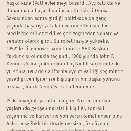
başka kızla (Pat) evlenmeyi başardı. Avukatlıkta ve
donanmada başarılara imza attı. İkinci Dünya
Savaşı’ndan sonra girdiği politikada da genç
yaşında başarıyı yakaladı ve önce Temsilciler
Meclisi’ne milletvekili ve çok geçmeden Senato’ya
senatör olarak girdi. Bu roket hızıyla yükseliş,
1952’de Eisenhower yönetiminde ABD Başkan
Yardımcısı olmakla taçlandı. 1960 yılında John F.
Kennedy’e karşı Amerikan başkanlık seçiminde iki
yıl sonra 1962’de California eyelet valiliği seçiminde
yaşadığı yenilgiler ise kişiliğinin bir başka yönünü
ortaya çıkardı: Yenilgiyi kabullenmeme…
Psikobiyografi yazarlarına göre Nixon’un erken
yaşlarında gelişen narsistik kişiliği, sonraki
yaşamına ve kariyerine yön veren temel unsur oldu.
Aslında sağlıklı bir dozda narsizm, öz güvenin