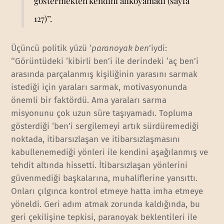
göstermekten kendini alıkoyamadı (sayfa
127)’’.
Üçüncü politik yüzü ‘
paranoyak ben
’iydi:
‘’Görüntüdeki ‘kibirli ben’i ile derindeki ‘aç ben’i
arasında parçalanmış kişiliğinin yarasını sarmak
istediği için yaraları sarmak, motivasyonunda
önemli bir faktördü. Ama yaraları sarma
misyonunu çok uzun süre taşıyamadı. Topluma
gösterdiği ‘ben’i sergilemeyi artık sürdüremediği
noktada, itibarsızlaşan ve itibarsızlaşmasını
kabullenemediği yönleri ile kendini aşağılanmış ve
tehdit altında hissetti. İtibarsızlaşan yönlerini
güvenmediği başkalarına, muhaliflerine yansıttı.
Onları çılgınca kontrol etmeye hatta imha etmeye
yöneldi. Geri adım atmak zorunda kaldığında, bu
geri çekilişine tepkisi, paranoyak beklentileri ile