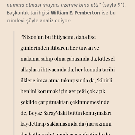
numara olması ihtiyacı üzerine bina etti
’’ (sayfa 91).
Başkanlık tarihçisi
William E. Pemberton
ise bu
cümleyi şöyle analiz ediyor:
‘’Nixon’un bu ihtiyacını, daha lise
günlerinden itibaren her ünvan ve
makama sahip olma çabasında da, kitlesel
alkışlara ihtiyacında da, her konuda tarihi
ilklere imza atma takıntısında da, ‘kibirli
ben’ini korumak için gerçeği çok açık
şekilde çarpıtmaktan çekinmemesinde
de, Beyaz Saray’daki bütün konuşmaları
kaydettirip saklamasında da (narsizmini
desketliyordu), medyaya nefretinde de