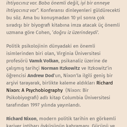
ihtiyacınız var. Baba önemli değil, iyi bir anneye
ihtiyacınız var
“. Konferansı dinleyenleri güldürecekti
bu söz. Ama bu konuşmadan 10 yıl sonra çok
sıradışı bir biyografi kitabına imza atacak üç önemli
uzmana göre Cohen, ‘
doğru iz üzerindeydi
’.
Politik psikolojinin dünyadaki en önemli
isimlerinden biri olan, Virginia Üniversitesi
profesörü
Vamık Volkan
, psikanaliz üzerine de
çalışmış tarihçi
Norman Itzkowitz
ve Itzkowitz’in
öğrencisi
Andrew Dod
’un, Nixon’la ilgili geniş bir
arşivi tarayarak, birlikte kaleme aldıkları
Richard
Nixon: A Psychobiography
(Nixon: Bir
Psikobiyografi) adlı kitap Columbia Üniversitesi
tarafından 1997 yılında yayınlandı.
Richard Nixon
, modern politik tarihin en görkemli
kariyer intiharı öyküsünün kahramanı. Gücünü ve