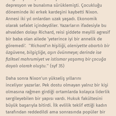
depresyon ve bunalıma sürüklemişti. Çocukluğu
döneminde iki erkek kardeşini kaybetti Nixon.
Annesi iki yıl onlardan uzak yaşadı. Ekonomik
olarak sefalet içindeydiler. Yazarların ifadesiyle bu
ahvalden dolayı Richard, reisi şiddete meyilli agresif
bir baba olan ailede ‘yeterince iyi bir annelik de
göremedi’. ‘’
Richard’ın kişiliği, aleniyette abartılı bir
özgüvene, bilgiçliğe, aşırı övünmeye; derinde ise
fiziksel mahrumiyet ve istismar yaşamış bir çocuğa
dayalı olarak oluştu.
’’ (syf 35)
Daha sonra Nixon’un yükseliş yıllarını
inceliyor yazarlar. Pek dostu olmayan yalnız bir kişi
olmasına rağmen girdiği ortamlarda kolayca liderlik
sergileyebilen bir yapısı vardı. Hukuk fakültesini
büyük başarıyla bitirdi. İlk evlilik teklif ettiği kadın
tarafından reddedildi ama sonrasında popüler bir