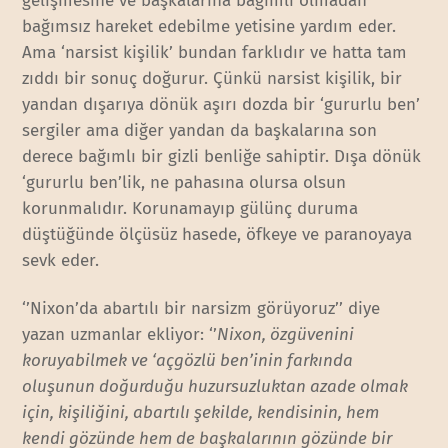
gelişmesine ve başkalarına bağımlı olmadan
bağımsız hareket edebilme yetisine yardım eder.
Ama ‘narsist kişilik’ bundan farklıdır ve hatta tam
zıddı bir sonuç doğurur. Çünkü narsist kişilik, bir
yandan dışarıya dönük aşırı dozda bir ‘gururlu ben’
sergiler ama diğer yandan da başkalarına son
derece bağımlı bir gizli benliğe sahiptir. Dışa dönük
‘gururlu ben’lik, ne pahasına olursa olsun
korunmalıdır. Korunamayıp gülünç duruma
düştüğünde ölçüsüz hasede, öfkeye ve paranoyaya
sevk eder.
‘’Nixon’da abartılı bir narsizm görüyoruz’’ diye
yazan uzmanlar ekliyor: ‘’
Nixon, özgüvenini
koruyabilmek ve ‘açgözlü ben’inin farkında
oluşunun doğurduğu huzursuzluktan azade olmak
için, kişiliğini, abartılı şekilde, kendisinin, hem
kendi gözünde hem de başkalarının gözünde bir