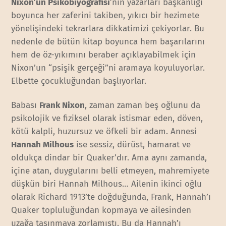
Nixon’un Psikobiyografisi
’nin yazarları başkanlığı
boyunca her zaferini takiben, yıkıcı bir hezimete
yönelişindeki tekrarlara dikkatimizi çekiyorlar. Bu
nedenle de bütün kitap boyunca hem başarılarını
hem de öz-yıkımını beraber açıklayabilmek için
Nixon’un “psişik gerçeği”ni aramaya koyuluyorlar.
Elbette çocukluğundan başlıyorlar.
Babası
Frank Nixon
, zaman zaman beş oğlunu da
psikolojik ve fiziksel olarak istismar eden, döven,
kötü kalpli, huzursuz ve öfkeli bir adam. Annesi
Hannah Milhous
ise sessiz, dürüst, hamarat ve
oldukça dindar bir Quaker’dır. Ama aynı zamanda,
içine atan, duygularını belli etmeyen, mahremiyete
düşkün biri Hannah Milhous… Ailenin ikinci oğlu
olarak Richard 1913’te doğduğunda, Frank, Hannah’ı
Quaker topluluğundan kopmaya ve ailesinden
uzağa taşınmaya zorlamıştı. Bu da Hannah’ı