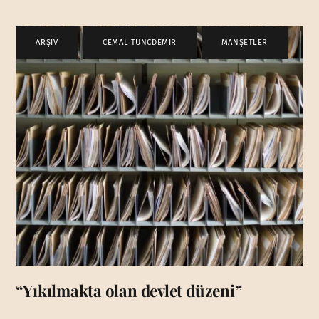
ARŞİV
,
CEMAL TUNCDEMİR
,
MANŞETLER
“Yıkılmakta olan devlet düzeni”