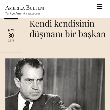
Skip
Amerika Bülteni
Men
to
Türkçe Amerika gazetesi
content
Kendi kendisinin
düşmanı bir başkan
MAY
30
2015