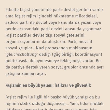
Elbette faşist yönetimde parti-devlet gerilimi vardır
ama faşist rejim içindeki hükmetme mücadelesi,
sadece parti ile devlet veya kanunlarda yazan veya
perde arkasındaki parti devleti arasında yaşanmaz.
Faşist partiler devlet dışı sosyal çetelerini,
organizasyonlarını da oluşturur. Parti, mevcut
sosyal grupları, Nazi propaganda makinasının
‘
gleichschaltung
’ dediği (güç birliği, koordinasyon)
politikasıyla ile aynileşmeye tekleşmeye zorlar. Bu
da partiye destek veren sosyal gruplar arasında ayrı
çatışma alanları açar.
Faşizmin en büyük yalanı: İstikrar ve güvenlik
Faşist rejim ile ilgili bir başka büyük yanılgı da bu
rejimin statik olduğu düşüncesi… Yani, lider mutlak
iktidara ulaşınca tarih de sona erer ve onun için