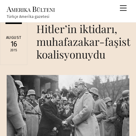
Skip
Amerika Bülteni
Men
to
Türkçe Amerika gazetesi
content
Hitler’in iktidarı,
muhafazakar-faşist
AUGUST
16
koalisyonuydu
2015