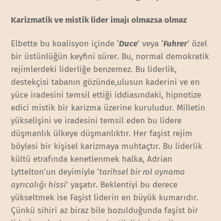
Karizmatik ve mistik lider imajı olmazsa olmaz
Elbette bu koalisyon içinde ‘
Duce
’ veya ‘
Fuhrer
’ özel
bir üstünlüğün keyfini sürer. Bu, normal demokratik
rejimlerdeki liderliğe benzemez. Bu liderlik,
destekçisi tabanın gözünde,ulusun kaderini ve en
yüce iradesini temsil ettiği iddiasındaki, hipnotize
edici mistik bir karizma üzerine kuruludur. Milletin
yükselişini ve iradesini temsil eden bu lidere
düşmanlık ülkeye düşmanlıktır. Her faşist rejim
böylesi bir kişisel karizmaya muhtaçtır. Bu liderlik
kültü etrafında kenetlenmek halka, Adrian
Lyttelton’un deyimiyle ‘
tarihsel bir rol oynama
ayrıcalığı hissi
’ yaşatır. Beklentiyi bu derece
yükseltmek ise Faşist liderin en büyük kumarıdır.
Çünkü sihiri az biraz bile bozulduğunda faşist bir