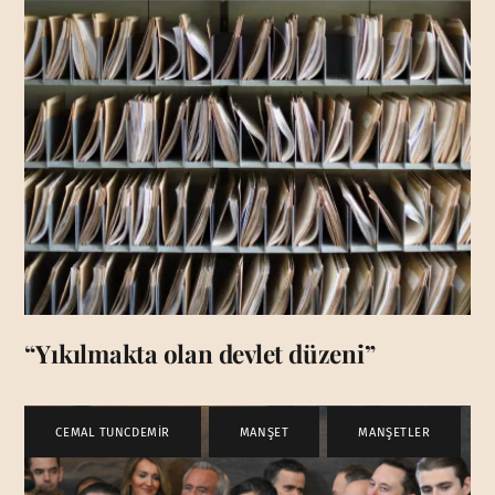
“Yıkılmakta olan devlet düzeni”
CEMAL TUNCDEMİR
,
MANŞET
,
MANŞETLER