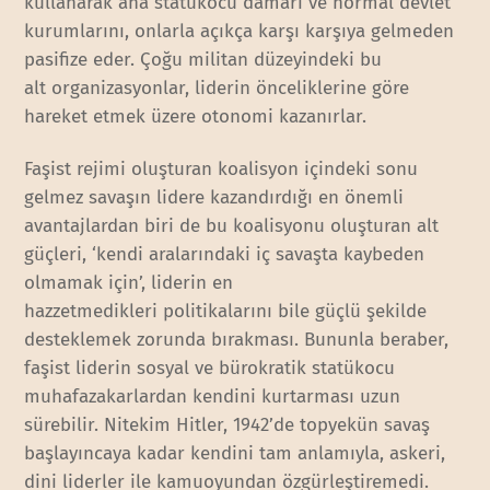
kullanarak ana statükocu damarı ve normal devlet
kurumlarını, onlarla açıkça karşı karşıya gelmeden
pasifize eder. Çoğu militan düzeyindeki bu
alt organizasyonlar, liderin önceliklerine göre
hareket etmek üzere otonomi kazanırlar.
Faşist rejimi oluşturan koalisyon içindeki sonu
gelmez savaşın lidere kazandırdığı en önemli
avantajlardan biri de bu koalisyonu oluşturan alt
güçleri, ‘kendi aralarındaki iç savaşta kaybeden
olmamak için’, liderin en
hazzetmedikleri politikalarını bile güçlü şekilde
desteklemek zorunda bırakması. Bununla beraber,
faşist liderin sosyal ve bürokratik statükocu
muhafazakarlardan kendini kurtarması uzun
sürebilir. Nitekim Hitler, 1942’de topyekün savaş
başlayıncaya kadar kendini tam anlamıyla, askeri,
dini liderler ile kamuoyundan özgürleştiremedi.