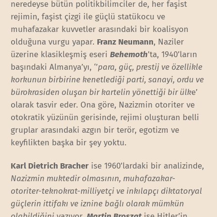
neredeyse bütün politikbilimciler de, her faşist
rejimin, faşist çizgi ile güçlü statükocu ve
muhafazakar kuvvetler arasındaki bir koalisyon
olduğuna vurgu yapar.
Franz Neumann
, Naziler
üzerine klasikleşmiş eseri
Behemoth
’ta, 1940’ların
başındaki Almanya’yı, ‘’
para, güç, prestij ve özellikle
korkunun birbirine kenetlediği parti, sanayi, ordu ve
bürokrasiden oluşan bir kartelin yönettiği bir ülk
e’
olarak tasvir eder. Ona göre, Nazizmin otoriter ve
otokratik yüzünün gerisinde, rejimi oluşturan belli
gruplar arasındaki azgın bir terör, egotizm ve
keyfilikten başka bir şey yoktu.
Karl Dietrich Bracher
ise 1960’lardaki bir analizinde,
Nazizmin muktedir olmasının, muhafazakar-
otoriter-teknokrat-milliyetçi ve inkılapçı diktatoryal
güçlerin ittifakı ve iznine bağlı olarak mümkün
olabildiğini
yazıyor.
Martin Broszat
ise Hitler’in