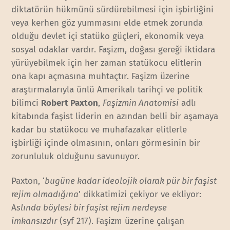
diktatörün hükmünü sürdürebilmesi için işbirliğini
veya kerhen göz yummasını elde etmek zorunda
olduğu devlet içi statüko güçleri, ekonomik veya
sosyal odaklar vardır. Faşizm, doğası gereği iktidara
yürüyebilmek için her zaman statükocu elitlerin
ona kapı açmasına muhtaçtır. Faşizm üzerine
araştırmalarıyla ünlü Amerikalı tarihçi ve politik
bilimci
Robert Paxton
,
Faşizmin Anatomisi
adlı
kitabında faşist liderin en azından belli bir aşamaya
kadar bu statükocu ve muhafazakar elitlerle
işbirliği içinde olmasının, onları görmesinin bir
zorunluluk olduğunu savunuyor.
Paxton, ‘
bugüne kadar ideolojik olarak pür bir faşist
rejim olmadığına
’ dikkatimizi çekiyor ve ekliyor:
A
slında böylesi bir faşist rejim nerdeyse
imkansızdır
(syf 217). Faşizm üzerine çalışan