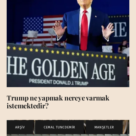
Trump ne yapmak nereye varmak
istemektedir?
ARŞİV
,
CEMAL TUNCDEMİR
,
MANŞETLER