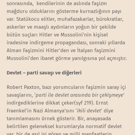
sonrasında, kendilerinin de aslında faşizm
mağduru olduklarını gösterme kurnazlığının payı
var. Statükocu elitler, muhafazakarlar, bürokratlar,
askerler ve maaşlı aydınların yoğun bir şekilde
bütün suçları Hitler ve Mussolini’nin kişisel
iradesine indirgeme propagandası, sonraki yıllarda
Alman Faşizmini Hitler’den ve İtalyan faşizmini
Mussolini’den ibaret görme yanılgısına yol açmıştır.
Devlet – parti savaşı ve diğerleri
Robert Paxton, bazı yorumcuların faşizmin saray içi
savaşlarını, ‘
parti ile devlet arasında bir çekişmeye
’
indirgediklerine dikkat çeker(syf 219). Ernst
Fraenkel’in Nazi Almanya’sını ‘
ikili devlet
’ diye
tanımlamasını örnek gösterir. Bir, anayasada
belirtilen geleneksel kurumlaryla normatif devlet
var, bir de asıl işi gören ve milli menfaatlerin