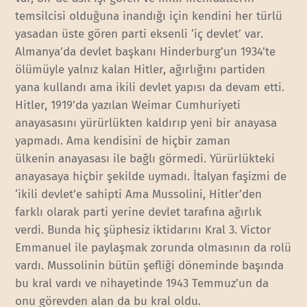
temsilcisi olduğuna inandığı için kendini her türlü
yasadan üste gören parti eksenli ‘iç devlet’ var.
Almanya’da devlet başkanı Hinderburg’un 1934’te
ölümüyle yalnız kalan Hitler, ağırlığını partiden
yana kullandı ama ikili devlet yapısı da devam etti.
Hitler, 1919’da yazılan Weimar Cumhuriyeti
anayasasını yürürlükten kaldırıp yeni bir anayasa
yapmadı. Ama kendisini de hiçbir zaman
ülkenin anayasası ile bağlı görmedi. Yürürlükteki
anayasaya hiçbir şekilde uymadı. İtalyan faşizmi de
‘ikili devlet’e sahipti Ama Mussolini, Hitler’den
farklı olarak parti yerine devlet tarafına ağırlık
verdi. Bunda hiç şüphesiz iktidarını Kral 3. Victor
Emmanuel ile paylaşmak zorunda olmasının da rolü
vardı. Mussolinin bütün şefliği döneminde başında
bu kral vardı ve nihayetinde 1943 Temmuz’un da
onu görevden alan da bu kral oldu.