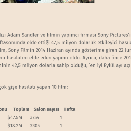
ıldızı Adam Sandler ve filmin yapımcı firması Sony Pictures
tasonunda elde ettiği 47,5 milyon dolarlık etkileyici hasıla
m, Sony Filmin 2014 Haziran ayında gösterime giren 22 Ju
nu hasılatını elde eden yapımı oldu. Ayrıca, daha önce 2012
inin 42,5 milyon dolarla sahip olduğu, ‘en iyi Eylül ayı açı
k gişe hasılatı yapan 10 film:
onu
Toplam
Salon sayısı
Hafta
$47.5M
3754
1
$18.2M
3305
1