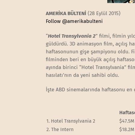
AMERİKA BÜLTENİ
(28 Eylül 2015)
Follow @amerikabulteni
“
Hotel Transylvania 2
” filmi, filmin y
güldürdü. 3D animasyon film, açılış haf
haftasonunun gişe şampiyonu oldu. Fil
filminden beri en büyük açılış haftaso
ayında birinci “Hotel Transylvania” film
hasılatı’nın da yeni sahibi oldu.
İşte ABD sinemalarında haftasonu en ço
Haftas
1.
Hotel Transylvania 2
$47.5M
2.
The Intern
$18.2M