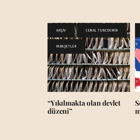
ARŞİV
,
CEMAL TUNCDEMİR
,
MANŞETLER
“Yıkılmakta olan devlet
S
düzeni”
m