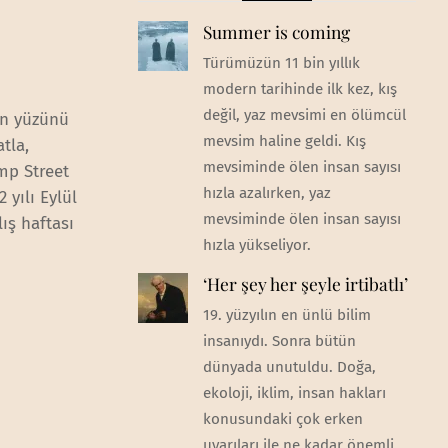
Summer is coming
Türümüzün 11 bin yıllık
modern tarihinde ilk kez, kış
değil, yaz mevsimi en ölümcül
’ın yüzünü
mevsim haline geldi. Kış
tla,
mevsiminde ölen insan sayısı
mp Street
hızla azalırken, yaz
 yılı Eylül
mevsiminde ölen insan sayısı
lış haftası
hızla yükseliyor.
‘Her şey her şeyle irtibatlı’
19. yüzyılın en ünlü bilim
insanıydı. Sonra bütün
dünyada unutuldu. Doğa,
ekoloji, iklim, insan hakları
konusundaki çok erken
uyarıları ile ne kadar önemli