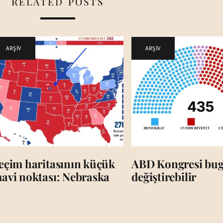
RELATED POSTS
ARŞİV
ARŞİV
eçim haritasının küçük
ABD Kongresi bug
avi noktası: Nebraska
değiştirebilir