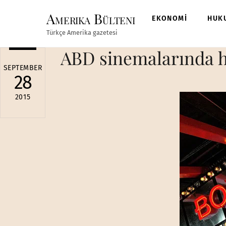
Skip
Amerika Bülteni
to
EKONOMİ
HUK
content
Türkçe Amerika gazetesi
ABD sinemalarında h
SEPTEMBER
28
2015