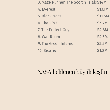
3.
Maze Runner: The Scorch Trials
$14M
4.
Everest
$13.1M
5.
Black Mass
$11.5M
6.
The Visit
$6.7M
7.
The Perfect Guy
$4.8M
8.
War Room
$4.3M
9.
The Green Inferno
$3.5M
10.
Sicario
$1.8M
NASA beklenen büyük keşfini aç