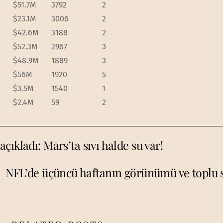
$51.7M
3792
2
$23.1M
3006
2
$42.6M
3188
2
$52.3M
2967
3
$48.9M
1889
3
$56M
1920
5
$3.5M
1540
1
$2.4M
59
2
ıkladı: Mars’ta sıvı halde su var!
NFL’de üçüncü haftanın görünümü ve toplu 