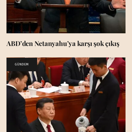
ABD’den Netanyahu’ya karşı şok çıkış
GÜNDEM