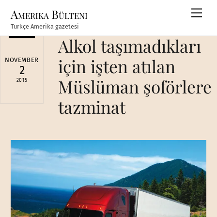
Skip
Amerika Bülteni
Men
to
Türkçe Amerika gazetesi
content
Alkol taşımadıkları
için işten atılan
NOVEMBER
2
Müslüman şoförlere
2015
tazminat