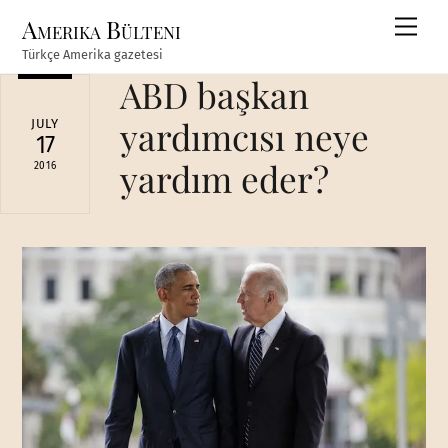
Skip
Amerika Bülteni
Men
to
Türkçe Amerika gazetesi
content
ABD başkan
yardımcısı neye
JULY
17
yardım eder?
2016