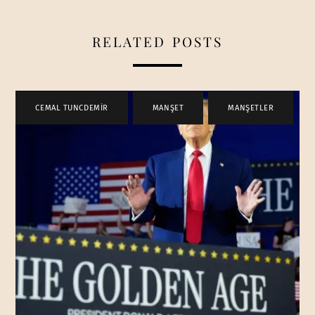
RELATED POSTS
CEMAL TUNCDEMİR
,
MANŞET
,
MANŞETLER