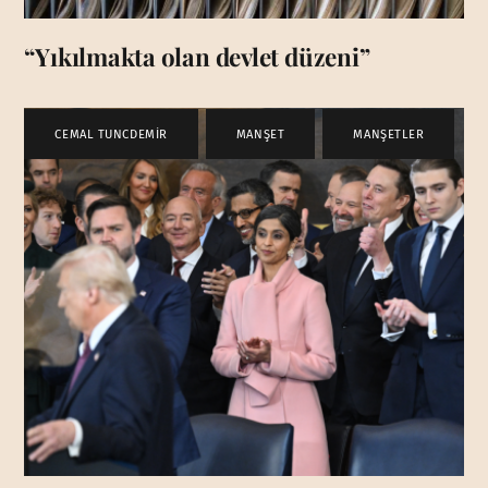
“Yıkılmakta olan devlet düzeni”
CEMAL TUNCDEMİR
,
MANŞET
,
MANŞETLER