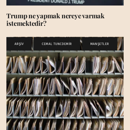
Trump ne yapmak nereye varmak
istemektedir?
ARŞİV
,
CEMAL TUNCDEMİR
,
MANŞETLER