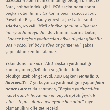
Gazeteci Helen Thomas’ın tanığı olduğu bir Beyaz
Saray sohbetindeki gibi. 1976 seçiminden sonra
başkan olan Jimmy Carter’ın basın sözcüsü Jody
Powell ile Beyaz Saray görevlisi Joe Laitin sohbet
ederken, Powell, ‘
kötü bir rüya gördüm. Rüyamda
Jimmy öldürülüyordu
’’ der. Bunun üzerine Laitin,
‘’
Sadece başkan yardımcıları böyle rüyalar görebilir.
Basın sözcüleri böyle rüyalar görmemeli
’ şakası
yapmaktan kendini alamaz.
Yakın döneme kadar ABD Başkan yardımcılığı
kamuoyunun gözünden ve gündeminden
oldukça uzak bir görevdi. ABD Başkanı
Franklin D.
Roosevelt
‘in 7 yıl boyunca yardımcılığını yapan
John
Nance Garner
da sonradan, “
Başkan yardımcılığını
kabul etmek, hayatımın en büyük aptallığıydı. 8
yılımı stepne olarak bekleyerek harcadım
” diye
pişmanlığını dile getirecekti.