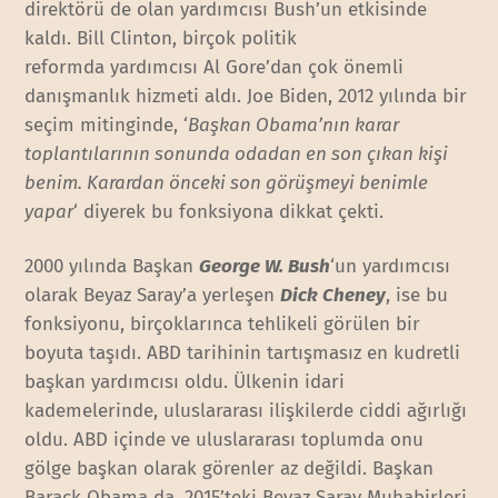
direktörü de olan yardımcısı Bush’un etkisinde
kaldı. Bill Clinton, birçok politik
reformda yardımcısı Al Gore’dan çok önemli
danışmanlık hizmeti aldı. Joe Biden, 2012 yılında bir
seçim mitinginde, ‘
Başkan Obama’nın karar
toplantılarının sonunda odadan en son çıkan kişi
benim. Karardan önceki son görüşmeyi benimle
yapar
‘ diyerek bu fonksiyona dikkat çekti.
2000 yılında Başkan
George W. Bush
‘un yardımcısı
olarak Beyaz Saray’a yerleşen
Dick Cheney
, ise bu
fonksiyonu, birçoklarınca tehlikeli görülen bir
boyuta taşıdı. ABD tarihinin tartışmasız en kudretli
başkan yardımcısı oldu. Ülkenin idari
kademelerinde, uluslararası ilişkilerde ciddi ağırlığı
oldu. ABD içinde ve uluslararası toplumda onu
gölge başkan olarak görenler az değildi. Başkan
Barack Obama da, 2015’teki Beyaz Saray Muhabirleri