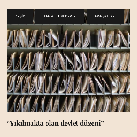
ARŞİV
,
CEMAL TUNCDEMİR
,
MANŞETLER
“Yıkılmakta olan devlet düzeni”