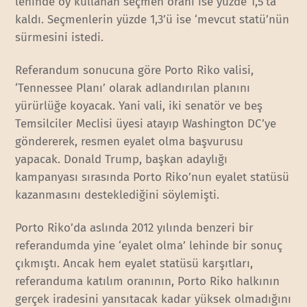
lehinde oy kullanan seçmen oranı ise yüzde 1,5’ta
kaldı. Seçmenlerin yüzde 1,3’ü ise ‘mevcut statü’nün
sürmesini istedi.
Referandum sonucuna göre Porto Riko valisi,
‘Tennessee Planı’ olarak adlandırılan planını
yürürlüğe koyacak. Yani vali, iki senatör ve beş
Temsilciler Meclisi üyesi atayıp Washington DC’ye
göndererek, resmen eyalet olma başvurusu
yapacak. Donald Trump, başkan adaylığı
kampanyası sırasında Porto Riko’nun eyalet statüsü
kazanmasını desteklediğini söylemişti.
Porto Riko’da aslında 2012 yılında benzeri bir
referandumda yine ‘eyalet olma’ lehinde bir sonuç
çıkmıştı. Ancak hem eyalet statüsü karşıtları,
referanduma katılım oranının, Porto Riko halkının
gerçek iradesini yansıtacak kadar yüksek olmadığını