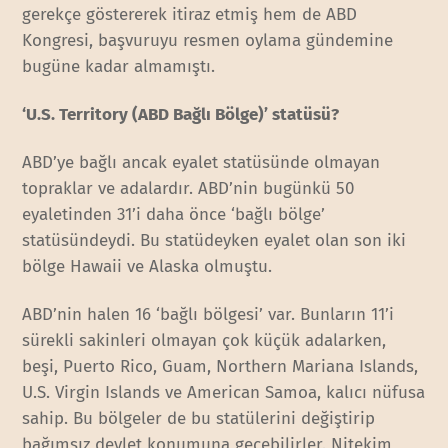
gerekçe göstererek itiraz etmiş hem de ABD
Kongresi, başvuruyu resmen oylama gündemine
bugüne kadar almamıştı.
‘U.S. Territory (ABD Bağlı Bölge)’ statüsü?
ABD’ye bağlı ancak eyalet statüsünde olmayan
topraklar ve adalardır. ABD’nin bugünkü 50
eyaletinden 31’i daha önce ‘bağlı bölge’
statüsündeydi. Bu statüdeyken eyalet olan son iki
bölge Hawaii ve Alaska olmuştu.
ABD’nin halen 16 ‘bağlı bölgesi’ var. Bunların 11’i
sürekli sakinleri olmayan çok küçük adalarken,
beşi, Puerto Rico, Guam, Northern Mariana Islands,
U.S. Virgin Islands ve American Samoa, kalıcı nüfusa
sahip. Bu bölgeler de bu statülerini değiştirip
bağımsız devlet konumuna geçebilirler. Nitekim,