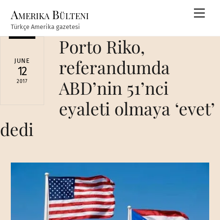
Skip
Amerika Bülteni
Men
to
Türkçe Amerika gazetesi
content
Porto Riko,
referandumda
JUNE
12
ABD’nin 51’nci
2017
eyaleti olmaya ‘evet’
dedi