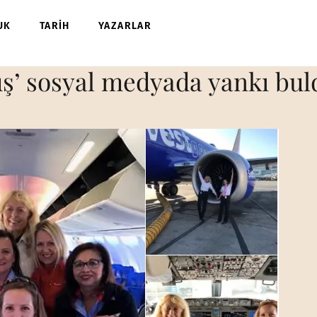
UK
TARİH
YAZARLAR
uş’ sosyal medyada yankı bul