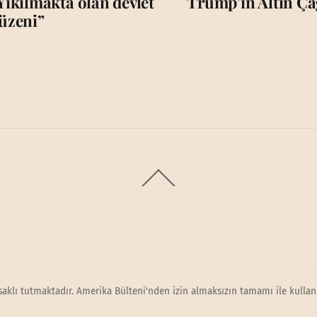
Yıkılmakta olan devlet
Trump’ın Altın Çağ
üzeni”
Back
To
Top
saklı tutmaktadır. Amerika Bülteni'nden izin almaksızın tamamı ile kullanı