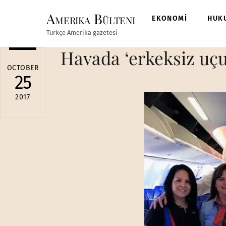
Skip
Amerika Bülteni
to
EKONOMİ
HUK
content
Türkçe Amerika gazetesi
Havada ‘erkeksiz uç
OCTOBER
25
2017