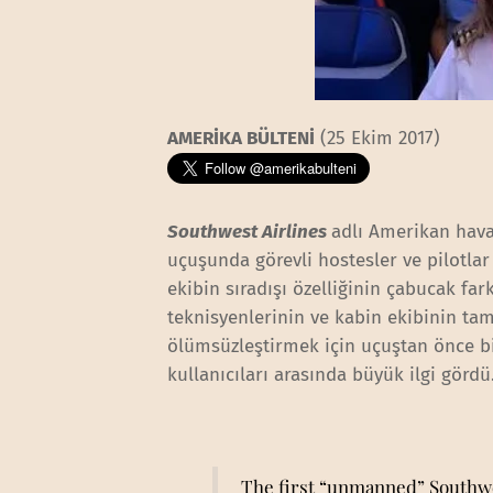
AMERİKA BÜLTENİ
(25 Ekim 2017)
Southwest Airlines
adlı Amerikan hava
uçuşunda görevli hostesler ve pilotlar
ekibin sıradışı özelliğinin çabucak fark
teknisyenlerinin ve kabin ekibinin ta
ölümsüzleştirmek için uçuştan önce bir
kullanıcıları arasında büyük ilgi gördü
The first “unmanned” Southwe