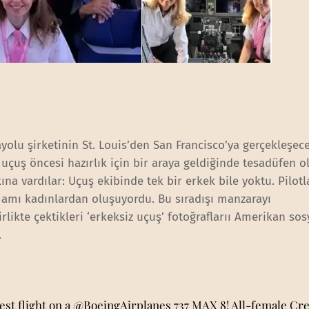
yolu şirketinin St. Louis’den San Francisco’ya gerçekleşec
 uçuş öncesi hazırlık için bir araya geldiğinde tesadüfen 
ına vardılar: Uçuş ekibinde tek bir erkek bile yoktu. Pilotl
mamı kadınlardan oluşuyordu. Bu sıradışı manzarayı
likte çektikleri ‘erkeksiz uçuş’ fotoğraflarıı Amerikan so
.
st flight on a
@BoeingAirplanes
737 MAX 8! All-female Cr