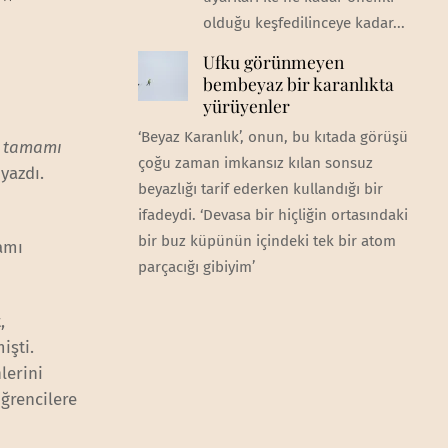
olduğu keşfedilinceye kadar...
Ufku görünmeyen
bembeyaz bir karanlıkta
yürüyenler
‘Beyaz Karanlık’, onun, bu kıtada görüşü
n tamamı
çoğu zaman imkansız kılan sonsuz
 yazdı.
beyazlığı tarif ederken kullandığı bir
ifadeydi. ‘Devasa bir hiçliğin ortasındaki
bir buz küpünün içindeki tek bir atom
mamı
parçacığı gibiyim’
,
işti.
lerini
ğrencilere