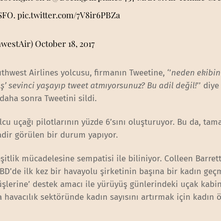
 SFO.
pic.twitter.com/7V8ir6PBZa
hwestAir)
October 18, 2017
uthwest Airlines yolcusu, firmanın Tweetine, ‘’
neden ekibi
’ sevinci yaşayıp tweet atmıyorsunuz? Bu adil değil!
’’ diye
daha sonra Tweetini sildi.
olcu uçağı pilotlarının yüzde 6’sını oluşturuyor. Bu da, ta
adir görülen bir durum yapıyor.
itlik mücadelesine sempatisi ile biliniyor. Colleen Barrett
’de ilk kez bir havayolu şirketinin başına bir kadın geçm
üşlerine’ destek amacı ile yürüyüş günlerindeki uçak kabin
havacılık sektöründe kadın sayısını artırmak için kadın ö