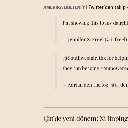
AMERİKA BÜLTENİ
‘ni
Twitter’dan takip 
I’m showing this to my daughte
— Jennifer S. Freel (@j_freel)
.
@Southwestair
, thx for help
they can become
#empowere
— Adrian den Hartog (@a_de
Çin’de yeni dönem; Xi Jinping