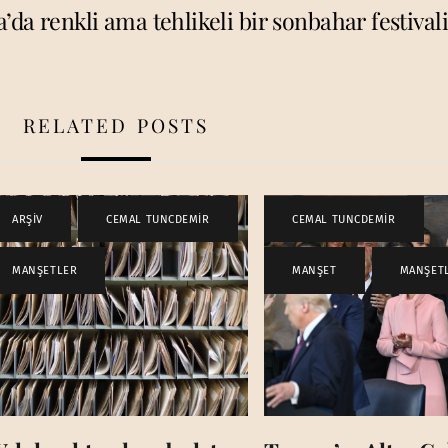
’da renkli ama tehlikeli bir sonbahar festivali
RELATED POSTS
ARŞİV
,
CEMAL TUNCDEMİR
,
CEMAL TUNCDEMİR
,
MANŞETLER
MANŞET
,
MANŞET