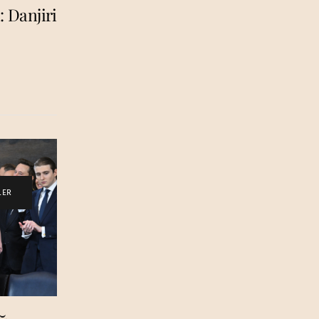
: Danjiri
LER