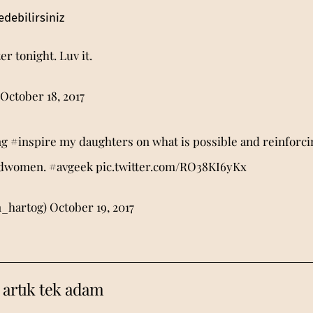
edebilirsiniz
r tonight. Luv it.
October 18, 2017
ing
#inspire
my daughters on what is possible and reinforci
dwomen
.
#avgeek
pic.twitter.com/RO38KI6yKx
n_hartog)
October 19, 2017
 artık tek adam