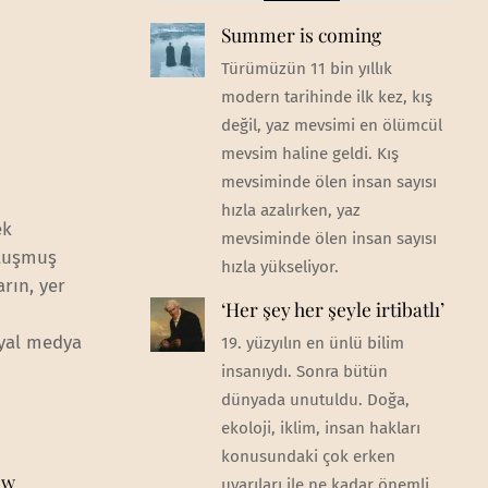
Summer is coming
Türümüzün 11 bin yıllık
modern tarihinde ilk kez, kış
değil, yaz mevsimi en ölümcül
mevsim haline geldi. Kış
mevsiminde ölen insan sayısı
hızla azalırken, yaz
ek
mevsiminde ölen insan sayısı
oluşmuş
hızla yükseliyor.
arın, yer
‘Her şey her şeyle irtibatlı’
syal medya
19. yüzyılın en ünlü bilim
insanıydı. Sonra bütün
dünyada unutuldu. Doğa,
ekoloji, iklim, insan hakları
konusundaki çok erken
ew
uyarıları ile ne kadar önemli