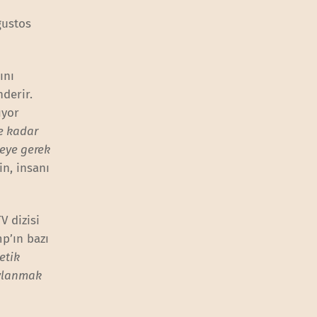
ğustos
ını
nderir.
ıyor
e kadar
meye gerek
in, insanı
V dizisi
mp’ın bazı
etik
aylanmak