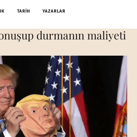
UK
TARİH
YAZARLAR
 konuşup durmanın maliyeti