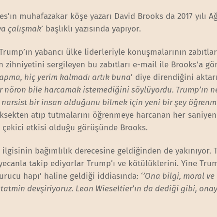
s’ın muhafazakar köşe yazarı David Brooks da 2017 yılı A
ya çalışmak
’ başlıklı yazısında yapıyor.
Trump’ın yabancı ülke liderleriyle konuşmalarının zabıtlar
n zihniyetini sergileyen bu zabıtları e-mail ile Brooks’a gö
apma, hiç yerim kalmadı artık buna
’ diye direndiğini aktar
ir nöron bile harcamak istemediğini söylüyordu. Trump’ın n
 narsist bir insan olduğunu bilmek için yeni bir şey öğren
yüksekten atıp tutmalarını öğrenmeye harcanan her saniyen
ı çekici etkisi olduğu görüşünde Brooks.
ilgisinin bağımlılık derecesine geldiğinden de yakınıyor. T
eyecanla takip ediyorlar Trump’ı ve kötülüklerini. Yine Tru
urucu hapı’ haline geldiği iddiasında: ‘
’Ona bilgi, moral ve 
atmin devşiriyoruz. Leon Wieseltier’ın da dediği gibi, on