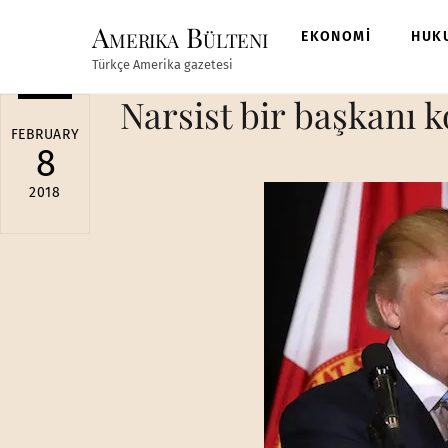
Skip
Amerika Bülteni
to
EKONOMİ
HUK
content
Türkçe Amerika gazetesi
Narsist bir başkanı
FEBRUARY
8
2018