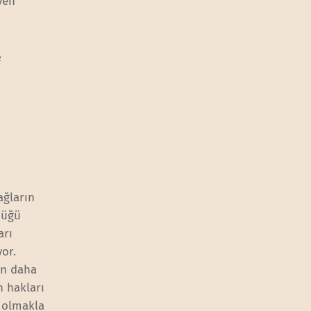
iyen
e
ağların
düğü
arı
yor.
an daha
n hakları
r olmakla