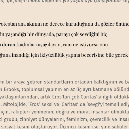
dir, ‘geçmişin moral değerleri’yle yaşamaya çalışıyorduk
’ d
protestan ana akımın ne derece kuruduğunu da gözler önün
in yaşandığı bir dünyada, parayı çok sevdiğini hiç
duran, kadınları aşağılayan, canı ne istiyorsa onu
una inandığı için ikiyüzlülük yapma becerisine bile gerek
mı bir araya getiren standartların ortadan kalktığının ve b
an Brooks, toplumsal yapının en az üç ayrı katmana bölün
yaklaşımlarından, artık Eros’tan çok Caritas’la ilgili oldukl
Mitolojide, ‘Eros’ seksi ve ‘Caritas’ da ‘sevgi’yi temsil edi
 için, rakipleri yenmenin, doğru ve moral insanlar olmakt
ci grubu, zihniyet dünyalarını, feminizm, çevrecilik ve insa
ler sosyal kesim oluşturuyor. Üçüncü kesim ise, yine seküle