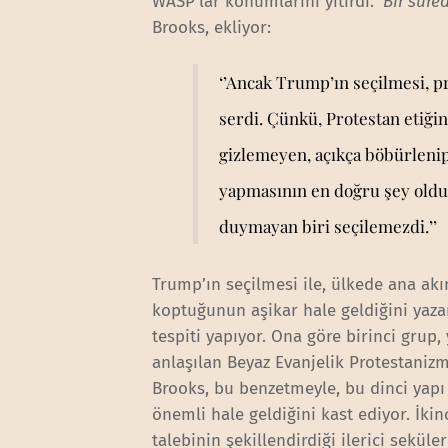
WASP’lar konumlarını yitirdi. ‘
Bir süre
Brooks, ekliyor:
‘’Ancak Trump’ın seçilmesi, 
serdi. Çünkü, Protestan etiğin
gizlemeyen, açıkça böbürlenip 
yapmasının en doğru şey olduğ
duymayan biri seçilemezdi.’’
Trump’ın seçilmesi ile, ülkede ana akı
koptuğunun aşikar hale geldiğini yaz
tespiti yapıyor. Ona göre birinci grup, 
anlaşılan Beyaz Evanjelik Protestanizm. 
Brooks, bu benzetmeyle, bu dinci yapı
önemli hale geldiğini kast ediyor. İkin
talebinin şekillendirdiği ilerici sekü