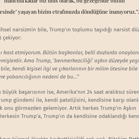
’’ inancına kadar biz ulus olarak, bu gezegende bütün
esinde’ yaşayan bizim etrafımızda döndüğüne inanıyoruz.’’.
ihsel narsizmin bile, Trump’ın toplumu taşıdığı narsist dü
t çekiyor:
ı kast etmiyorum. Bütün başkanlar, belli dozlarda onayla
emişlerdir. Ama Trump, ‘benmerkezciliği’ aşkın düzeyde yaşı
le, kendi kişisel ilgi ve çıkarlarının bir milim ötesine bile
re yabancılığının nedeni de bu…’’
büyük başarısının ise, Amerika’nın 24 saat aralıksız süren
Trump gündemi ile, kendi patolijisini, kendisine karşı olan
ık onu görmezden gelemiyor. Artık herkes Trump’ın Aşkın
 Herkesin Trump’a, Trump’ın da kendisine odaklandığı ken