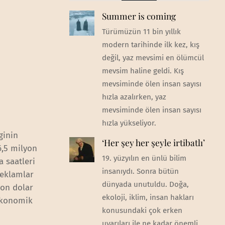
Summer is coming
Türümüzün 11 bin yıllık
modern tarihinde ilk kez, kış
değil, yaz mevsimi en ölümcül
mevsim haline geldi. Kış
mevsiminde ölen insan sayısı
hızla azalırken, yaz
mevsiminde ölen insan sayısı
hızla yükseliyor.
ginin
‘Her şey her şeyle irtibatlı’
6,5 milyon
19. yüzyılın en ünlü bilim
a saatleri
insanıydı. Sonra bütün
reklamlar
dünyada unutuldu. Doğa,
yon dolar
ekoloji, iklim, insan hakları
 ekonomik
konusundaki çok erken
uyarıları ile ne kadar önemli