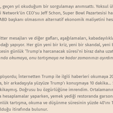
 geçen yıl okuduğum bir sorgulamayı anımsattı. Yoksul ü
li Network’ün CEO’su Jeff Schon, Super Bowl Pazartesisi h
ABD başkanı olmasının alternatif ekonomik maliyetini he
itter mesajları ve diğer gafları, aşağılamaları, kabadayılıkl
dağı yapıyor. Her gün yeni bir kriz, yeni bir skandal, yeni 
kesin günlük ‘Trump’a harcanacak süresi’ni biraz daha uzatı
ında okumaya, onu tartışmaya ne kadar zamanınızı ayırdın
lıyordu; İnternetten Trump ile ilgili haberleri okumaya 2
ka, bir arkadaşıyla yüzyüze Trump’ı konuşmaya 10 dakika…
dakikaymış. Doğrusu bu özgürlüğüne imrendim. Ortalamanı
da hesaplamalar yaparken, yemek yediği restoranda garso
nlük tartışma, okuma ve düşünme süresinin yüzde 40’ını
olduğu itirafında bulunur.