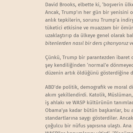
David Brooks, elbette ki, ‘boşverin ülk
Ancak, Trump’ın her gün bir yenisini or
anlık tepkilerin, sorunu Trump’a ind
tüketici etkisine ve muazzam bir ömür 
uzaklaştırıp da ülkeye genel olarak bak
bitenlerden nasıl bir ders çıkarıyoruz 
Çünkü, Trump bir parantezden ibaret de
şey kendiliğinden ‘normal’e dönmeyece
düzenin artık öldüğünü gösterdiğine di
ABD’de politik, demografik ve moral 
akım şekillendirdi. Katolik, Müslüman
iş ahlakı ve WASP kültürünün tanımlad
Obama’ya kadar bütün başkanlar, bu a
standartlarına saygı gösterdiler. Anc
çoğulcu bir nüfus yapısına ulaştı. An