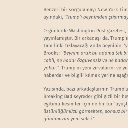
Benzeri bir sorgulamayı New York Time
ayındaki, ‘
Trump’ı beynimden çıkarma
O günlerde Washington Post gazetesi, 
yayınlamıştır. Bir arkadaşı da, Trump’ı
Tam linki tıklayacağı anda beyninin, ‘
y
Brooks:
‘’Beynim artık bu adama tek b
cahil, ne kadar özgüvensiz ve ne kadar
yoktu.’’
. Trump’ın yeni zırvalarını ve 
haberdar ve bilgili kılmak yerine aşağ
Yazısında, bazı arkadaşlarının Trump’a 
Breaking Bad seyreder gibi gizli bir h
eğitimli kesimler için de bir tür ‘uyuşt
üstünlüğümüzü görmekten, sonsuz bir t
günümüzün yeni seksi.
’’