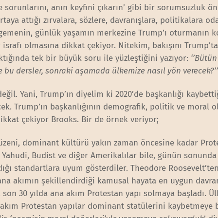
e sorunlarını, anın keyfini çıkarın’ gibi bir sorumsuzluk ö
taya attığı zırvalara, sözlere, davranışlara, politikalara o
irgemenin, günlük yaşamın merkezine Trump’ı oturmanın 
israfı olmasına dikkat çekiyor. Nitekim, bakışını Trump’t
tığında tek bir büyük soru ile yüzleştiğini yazıyor:
‘’Bütün
ve bu dersler, sonraki aşamada ülkemize nasıl yön verecek?’
ğil. Yani, Trump’ın diyelim ki 2020’de başkanlığı kaybett
k. Trump’ın başkanlığının demografik, politik ve moral ol
kkat çekiyor Brooks. Bir de örnek veriyor;
düzeni, dominant kültürü yakın zaman öncesine kadar Prot
, Yahudi, Budist ve diğer Amerikalılar bile, günün sonunda
ığı standartlara uyum gösterdiler. Theodore Roosevelt’te
na akımın şekillendirdiği kamusal hayata en uygun davra
ak son 30 yılda ana akım Protestan yapı solmaya başladı. Ü
a akım Protestan yapılar dominant statülerini kaybetmeye b