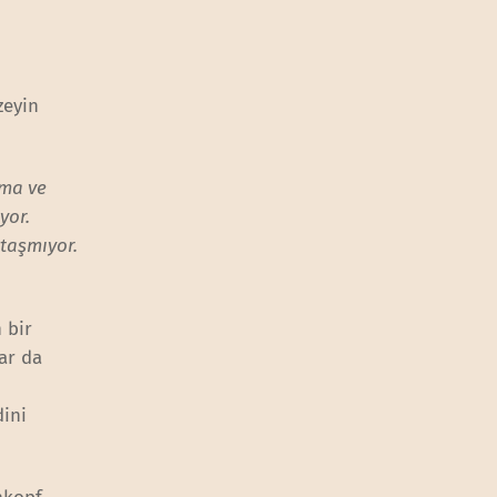
zeyin
nma ve
yor.
 taşmıyor.
 bir
lar da
dini