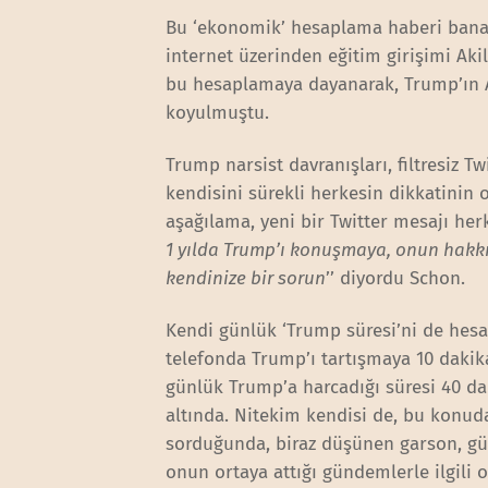
Bu ‘ekonomik’ hesaplama haberi bana,
internet üzerinden eğitim girişimi Aki
bu hesaplamaya dayanarak, Trump’ın 
koyulmuştu.
Trump narsist davranışları, filtresiz Tw
kendisini sürekli herkesin dikkatinin o
aşağılama, yeni bir Twitter mesajı her
1 yılda Trump’ı konuşmaya, onun hakk
kendinize bir sorun
’’ diyordu Schon.
Kendi günlük ‘Trump süresi’ni de hesap
telefonda Trump’ı tartışmaya 10 daki
günlük Trump’a harcadığı süresi 40 
altında. Nitekim kendisi de, bu konu
sorduğunda, biraz düşünen garson, gü
onun ortaya attığı gündemlerle ilgili 