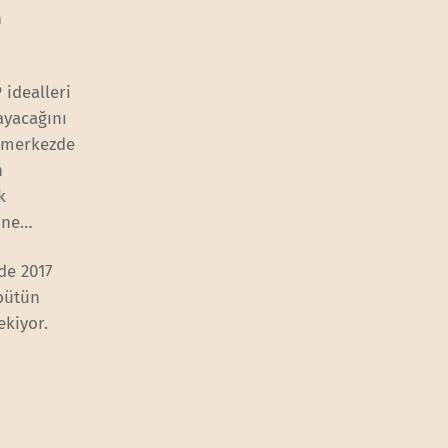
n
 idealleri
ayacağını
l merkezde
n
k
ğine…
de 2017
 bütün
ekiyor.