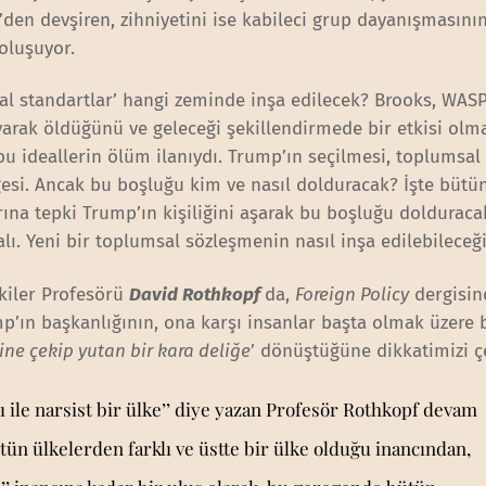
V’den devşiren, zihniyetini ise kabileci grup dayanışmasını
oluşuyor.
ral standartlar’ hangi zeminde inşa edilecek? Brooks, WASP
rak öldüğünü ve geleceği şekillendirmede bir etkisi olm
bu ideallerin ölüm ilanıydı. Trump’ın seçilmesi, toplumsa
esi. Ancak bu boşluğu kim ve nasıl dolduracak? İşte bütü
ına tepki Trump’ın kişiliğini aşarak bu boşluğu dolduraca
ı. Yeni bir toplumsal sözleşmenin nasıl inşa edilebilece
şkiler Profesörü
David Rothkopf
da,
Foreign Policy
dergisin
p’ın başkanlığının, ona karşı insanlar başta olmak üzere
ine çekip yutan bir kara deliğe
’ dönüştüğüne dikkatimizi ç
rı ile narsist bir ülke’’ diye yazan Profesör Rothkopf devam
tün ülkelerden farklı ve üstte bir ülke olduğu inancından,