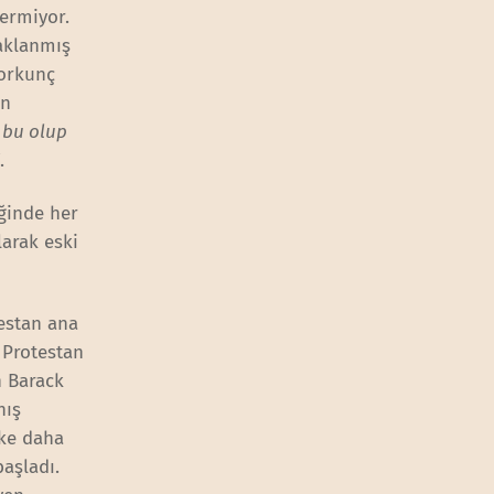
nermiyor.
daklanmış
korkunç
an
 bu olup
’
.
iğinde her
arak eski
estan ana
 Protestan
n Barack
nış
lke daha
aşladı.