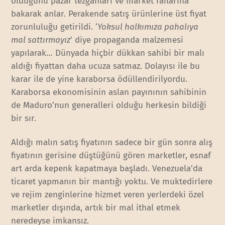
olduğunu pazar tezgahları ve market raflarına
bakarak anlar. Perakende satış ürünlerine üst fiyat
zorunluluğu getirildi. ‘
Yoksul halkımıza pahalıya
mal sattırmayız
’ diye propaganda malzemesi
yapılarak… Dünyada hiçbir dükkan sahibi bir malı
aldığı fiyattan daha ucuza satmaz. Dolayısı ile bu
karar ile de yine karaborsa ödüllendirilyordu.
Karaborsa ekonomisinin aslan payınının sahibinin
de Maduro’nun generalleri olduğu herkesin bildiği
bir sır.
Aldığı malın satış fiyatının sadece bir gün sonra alış
fiyatının gerisine düştüğünü gören marketler, esnaf
art arda kepenk kapatmaya başladı. Venezuela’da
ticaret yapmanın bir mantığı yoktu. Ve muktedirlere
ve rejim zenginlerine hizmet veren yerlerdeki özel
marketler dışında, artık bir mal ithal etmek
neredeyse imkansız.