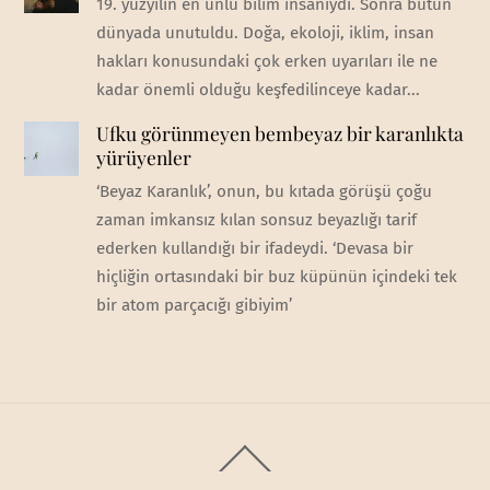
19. yüzyılın en ünlü bilim insanıydı. Sonra bütün
dünyada unutuldu. Doğa, ekoloji, iklim, insan
hakları konusundaki çok erken uyarıları ile ne
kadar önemli olduğu keşfedilinceye kadar...
Ufku görünmeyen bembeyaz bir karanlıkta
yürüyenler
‘Beyaz Karanlık’, onun, bu kıtada görüşü çoğu
zaman imkansız kılan sonsuz beyazlığı tarif
ederken kullandığı bir ifadeydi. ‘Devasa bir
hiçliğin ortasındaki bir buz küpünün içindeki tek
bir atom parçacığı gibiyim’
Back
To
Top