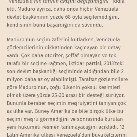
”
Venezuela’nın tarihin akışını değiştirdiğini’
‘ iddia
etti. Maduro ayrıca, daha önce hiçbir Venezuela
devlet başkanının yüzde 68 oyla seçilemediğini,
kendisinin bunu başardığını da savundu.
Maduro’nun seçim zaferini kutlarken, Venezuela
gözlemcilerinin dikkatinden kaçmayan bir detay
vardı. Çok daha otoriter, şeffaf olmayan ve tek
taraflı bir seçime rağmen, iktidar partisi, 2013’teki
son devlet başkanlığı seçiminde aldığından bile 2
milyon daha az oy alabilmişti. Tarafsız gözlemcilere
göre Maduro’nun, çoğu ülkenin yoksul kesimleri
olmak üzere yüzde 25-30 arası bir desteği sürüyor.
Bununla beraber seçimin meşruiyetini tanıyan çok
az ülke var. Güney Amerika’da bile birçok ülke bu
seçimi meşru görmediğini ve sonrasında kurulan
yeni hükümeti resmen tanımayacağını açıkladı. 12
Latin Amerika ülkesi Venezuela’dan büyükelçilerini