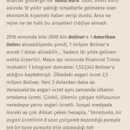
anahtar gösterge ise ‘
döviz kuru
’ oldu. Döviz kuru
aslında 10 yıldır yaktığı sinyallerle gelmekte olan
ekonomik kıyameti haber verip durdu. Ama ne
rejim ne de halk bu sinyalleri ciddiye almadı.
2016 sonunda bile
3000
bin
Bolivar
’a
1
Amerikan
Doları
alınabiliyordu şimdi, 1 milyon Bolivar’a
ancak 1 dolar alınabilir… Sadece iki yılda gelinen
nokta ürpertici. Mayıs ayı sonunda Financial Times
muhabiri 1 kilogram domatesi 1,553,143 Bolivar’a
aldığını kaydetmişti. Ülkedeki asgari ücret 2,5
milyon Bolivar. Yani 3 dolardan daha az.
Venezuela’da asgari ücret aynı zamanda ülkenin
ortalama ücreti. Çünkü, ülkenin çalışan nüfusunun
neredeyse yarısı asgari ücretli. Sosyal medyada
önceki ay çok dikkat çeken hesapla, ‘
‘Venezuela, bir
asgari ücretlinin 8 saat çalışarak kazandığı parayla
tek bir tane yumurta bile alamadığı tek