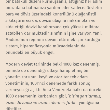
bir bataklık düzeni kurmuşsanız, attığınız her adım
biraz daha batmanıza yardım eder sadece. Devletin
para ve döviz üzerindeki kontrülünü olağanüstü
sıkılaştırması da, dövize ulaşma imkanı olan ve
elde ettiği dövizi karaborsada çok yüksek miktara
satabilen dar muktedir sınıfının işine yarıyor. Yani,
Maduro’nun rejimini devam ettirmek için kurduğu
sistem, hiperenflasyonla mücaadelenin de
önündeki en büyük engel.
Modern devlet tarihinde belki 1000 kez denenmiş,
bininde de denendiği ülkeyi harap etmiş bir
yönetim tarzının, keyfi ve otoriter tek adam
yönetiminin, 1001’nci denemede farklı sonuç
vermeyeceği açıktı. Ama Venezuela halkı da önceki
1000 denemenin kurbanları gibi, ‘
bizim şartlarımız,
bizim davamız ve bizim liderimiz farklı
’ yanılgısına
düştüler.