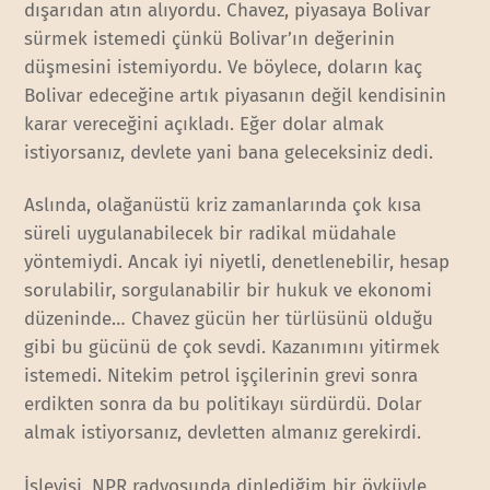
dışarıdan atın alıyordu. Chavez, piyasaya Bolivar
sürmek istemedi çünkü Bolivar’ın değerinin
düşmesini istemiyordu. Ve böylece, doların kaç
Bolivar edeceğine artık piyasanın değil kendisinin
karar vereceğini açıkladı. Eğer dolar almak
istiyorsanız, devlete yani bana geleceksiniz dedi.
Aslında, olağanüstü kriz zamanlarında çok kısa
süreli uygulanabilecek bir radikal müdahale
yöntemiydi. Ancak iyi niyetli, denetlenebilir, hesap
sorulabilir, sorgulanabilir bir hukuk ve ekonomi
düzeninde… Chavez gücün her türlüsünü olduğu
gibi bu gücünü de çok sevdi. Kazanımını yitirmek
istemedi. Nitekim petrol işçilerinin grevi sonra
erdikten sonra da bu politikayı sürdürdü. Dolar
almak istiyorsanız, devletten almanız gerekirdi.
İşleyişi, NPR radyosunda dinlediğim bir öyküyle