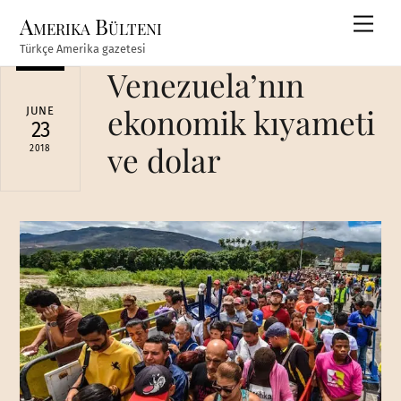
Skip
Amerika Bülteni
Men
to
Türkçe Amerika gazetesi
content
Venezuela’nın
ekonomik kıyameti
JUNE
23
ve dolar
2018