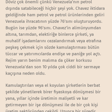
Döviz çok önemli çünkü Venezuela’nın petrol
dışında satabileceği hiçbir şeyi yok. Chavez iktidara
geldiğinde ham petrol ve petrol ürünlerinden geliri
Venezuela ihracatının yüzde 76’sını oluşturuyordu.
Bugün ise yüzde 96’sını. Chavez’in alimünyumdan
altına, tarımdan, elektiriğe binlerce şirketi, ya
muhalif işadamlarını cezalandırmak veya etrafına
peşkeş çekmek için sözde kamulaştırması bütün
tüccar ve yatırımcılarda endişe ve paniğe yol açtı.
Rejim yarın benim malıma da çöker korkusu
Venezuela’dan son 10 yılda çok ciddi bir sermaye
kaçışına neden oldu.
Kamulaştırılan veya el koyulan şirketlerin berbat
şekilde yönetilerek birer fiyaskoya dönüşmesi bir
yana, yıllar içinde üretimin maliyetli ve kar
getirmeyen bir işe dönüşmesi ile de bir çok kişi
üretim sektöründen çekildi. Uzunca bir süredir