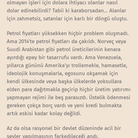
olmayan işleri için dolara ihtiyacı olanlar nasıl
dolar edinebilirdi? Tabii ki karaborsadan… Alanlar
için zahmetsiz, satanlar için karlı bir döngü oluştu.
Petrol fiyatları yüksekken hiçbir problem oluşmadı.
Ama 2014’te petrol fiyatları da çakıldı. Norveç veya
Suudi Arabistan gibi petrol üreticilerinin kenara
ayırdığı epey bir tasarrufu vardı. Ama Venezuela,
yıllarca gününü Amerika’yı trollemekle, hamasetle,
ideolojik konuşmalarla, egosunu okşamak için
kendi ülkesinde veya başka ülkelerde yoksullara
elden para dağıtmakla geçirip hiçbir üretim yatırımı
yapmayan rejimi ile beş parasızdı. Üstelik ödenmesi
gereken çokça borç vardı ve yeni kredi bulmakta
artık eskisi kadar kolay değildi.
Az da olsa rasyonel bir devlet düzeninde acil bir
şeyler yapılmasının farkedileceği andı.