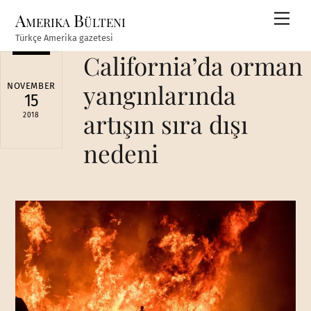
Skip
Amerika Bülteni
Men
to
Türkçe Amerika gazetesi
content
California’da orman
yangınlarında
NOVEMBER
15
artışın sıra dışı
2018
nedeni