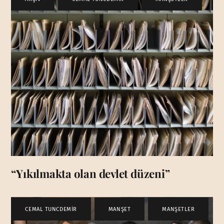
“Yıkılmakta olan devlet düzeni”
CEMAL TUNCDEMİR
,
MANŞET
,
MANŞETLER