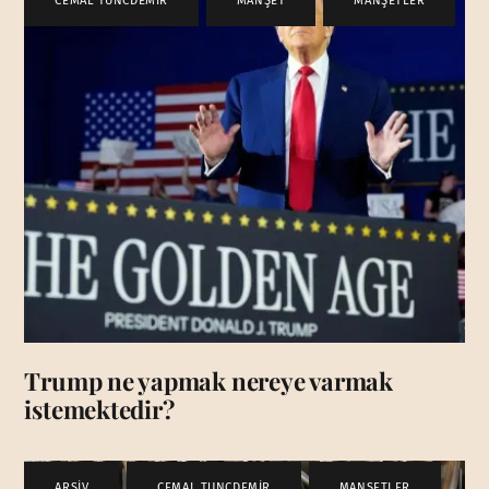
CEMAL TUNCDEMİR
,
MANŞET
,
MANŞETLER
Trump ne yapmak nereye varmak
istemektedir?
ARŞİV
,
CEMAL TUNCDEMİR
,
MANŞETLER