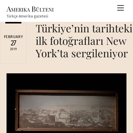
Skip
Amerika Bülteni
Men
to
Türkçe Amerika gazetesi
content
Türkiye’nin tarihteki
ilk fotoğrafları New
FEBRUARY
27
York’ta sergileniyor
2019