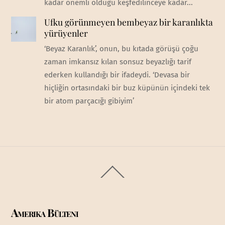
kadar önemli olduğu keşfedilinceye kadar...
Ufku görünmeyen bembeyaz bir karanlıkta
yürüyenler
‘Beyaz Karanlık’, onun, bu kıtada görüşü çoğu
zaman imkansız kılan sonsuz beyazlığı tarif
ederken kullandığı bir ifadeydi. ‘Devasa bir
hiçliğin ortasındaki bir buz küpünün içindeki tek
bir atom parçacığı gibiyim’
Back
To
Top
Amerika Bülteni