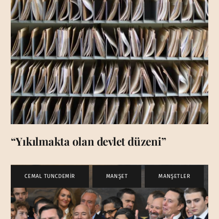
“Yıkılmakta olan devlet düzeni”
CEMAL TUNCDEMİR
,
MANŞET
,
MANŞETLER