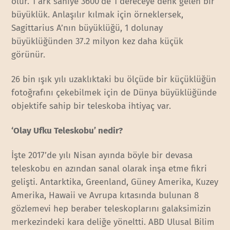
olur. 1 ark saniye 3600’de 1 dereceye denk gelen bir
büyüklük. Anlaşılır kılmak için örneklersek,
Sagittarius A’nın büyüklüğü, 1 dolunay
büyüklüğünden 37.2 milyon kez daha küçük
görünür.
26 bin ışık yılı uzaklıktaki bu ölçüde bir küçüklüğün
fotoğrafını çekebilmek için de Dünya büyüklüğünde
objektife sahip bir teleskoba ihtiyaç var.
‘Olay Ufku Teleskobu’ nedir?
İşte 2017’de yılı Nisan ayında böyle bir devasa
teleskobu en azından sanal olarak inşa etme fikri
gelişti. Antarktika, Greenland, Güney Amerika, Kuzey
Amerika, Hawaii ve Avrupa kıtasında bulunan 8
gözlemevi hep beraber teleskoplarını galaksimizin
merkezindeki kara deliğe yöneltti. ABD Ulusal Bilim