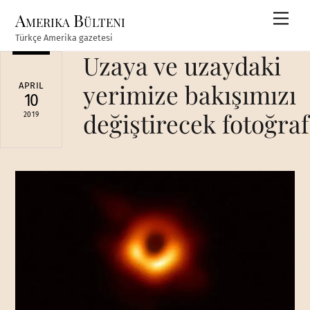
Skip
Amerika Bülteni
Men
to
Türkçe Amerika gazetesi
content
Uzaya ve uzaydaki
yerimize bakışımızı
APRIL
10
değiştirecek fotoğraf
2019