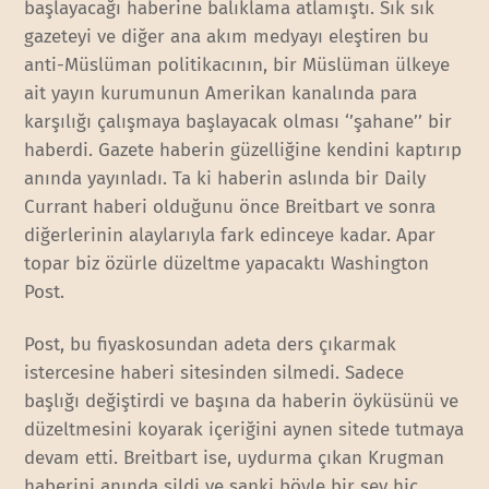
başlayacağı haberine balıklama atlamıştı. Sık sık
gazeteyi ve diğer ana akım medyayı eleştiren bu
anti-Müslüman politikacının, bir Müslüman ülkeye
ait yayın kurumunun Amerikan kanalında para
karşılığı çalışmaya başlayacak olması ‘’şahane’’ bir
haberdi. Gazete haberin güzelliğine kendini kaptırıp
anında yayınladı. Ta ki haberin aslında bir Daily
Currant haberi olduğunu önce Breitbart ve sonra
diğerlerinin alaylarıyla fark edinceye kadar. Apar
topar biz özürle düzeltme yapacaktı Washington
Post.
Post, bu fiyaskosundan adeta ders çıkarmak
istercesine haberi sitesinden silmedi. Sadece
başlığı değiştirdi ve başına da haberin öyküsünü ve
düzeltmesini koyarak içeriğini aynen sitede tutmaya
devam etti. Breitbart ise, uydurma çıkan Krugman
haberini anında sildi ve sanki böyle bir şey hiç