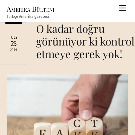
Skip
Amerika Bülteni
Men
to
Türkçe Amerika gazetesi
content
O kadar doğru
görünüyor ki kontrol
JULY
25
etmeye gerek yok!
2019