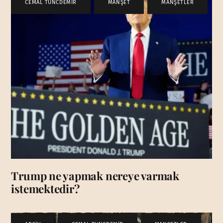
CEMAL TUNCDEMİR
,
MANŞET
,
MANŞETLER
Trump ne yapmak nereye varmak
istemektedir?