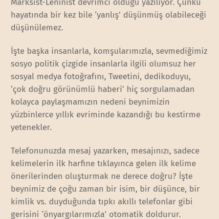
Marksist-Leninist devrimci olduğu yazılıyor. Çünkü
hayatında bir kez bile ‘yanlış’ düşünmüş olabileceği
düşünülemez.
İşte başka insanlarla, komşularımızla, sevmediğimiz
sosyo politik çizgide insanlarla ilgili olumsuz her
sosyal medya fotoğrafını, Tweetini, dedikoduyu,
‘çok doğru görünümlü haberi’ hiç sorgulamadan
kolayca paylaşmamızın nedeni beynimizin
yüzbinlerce yıllık evriminde kazandığı bu kestirme
yetenekler.
Telefonunuzda mesaj yazarken, mesajınızı, sadece
kelimelerin ilk harfine tıklayınca gelen ilk kelime
önerilerinden oluşturmak ne derece doğru? İşte
beynimiz de çoğu zaman bir isim, bir düşünce, bir
kimlik vs. duyduğunda tıpkı akıllı telefonlar gibi
gerisini ‘önyargılarımızla’ otomatik doldurur.