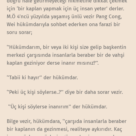
doğru hale getirmeyeceği hikmetine dikkat çekmek
için ‘bir kaplan yapmak için üç insan yeter’ derler.
M.Ö 4’ncü yüzyılda yaşamış ünlü vezir Pang Cong,
Wei hükümdarıyla sohbet ederken ona farazi bir
soru sorar;
‘’Hükümdarım, bir veya iki kişi size gelip başkentin
merkezi çarşısında insanlarla beraber bir de vahşi
kaplan geziniyor derse inanır mısınız?’’.
‘’Tabii ki hayır’’ der hükümdar.
‘’Peki üç kişi söylerse..?’’ diye bir daha sorar vezir.
‘’Üç kişi söylerse inanırım’’ der hükümdar.
Bilge vezir, hükümdara, ‘’çarşıda insanlarla beraber
bir kaplanın da gezinmesi, realiteye aykırıdır. Kaç