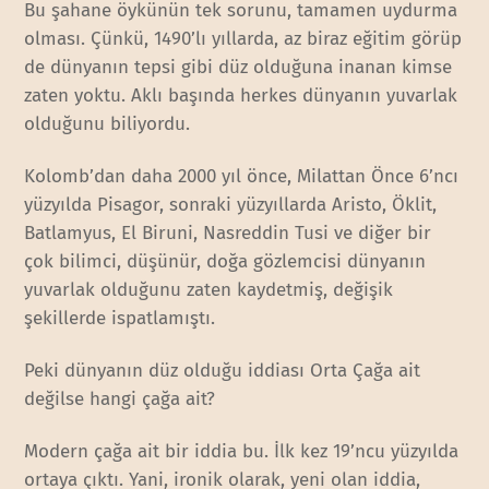
Bu şahane öykünün tek sorunu, tamamen uydurma
olması. Çünkü, 1490’lı yıllarda, az biraz eğitim görüp
de dünyanın tepsi gibi düz olduğuna inanan kimse
zaten yoktu. Aklı başında herkes dünyanın yuvarlak
olduğunu biliyordu.
Kolomb’dan daha 2000 yıl önce, Milattan Önce 6’ncı
yüzyılda Pisagor, sonraki yüzyıllarda Aristo, Öklit,
Batlamyus, El Biruni, Nasreddin Tusi ve diğer bir
çok bilimci, düşünür, doğa gözlemcisi dünyanın
yuvarlak olduğunu zaten kaydetmiş, değişik
şekillerde ispatlamıştı.
Peki dünyanın düz olduğu iddiası Orta Çağa ait
değilse hangi çağa ait?
Modern çağa ait bir iddia bu. İlk kez 19’ncu yüzyılda
ortaya çıktı. Yani, ironik olarak, yeni olan iddia,