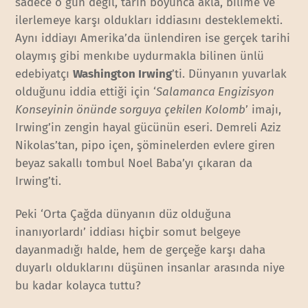
sadece o gün değil, tarih boyunca akla, bilime ve
ilerlemeye karşı oldukları iddiasını desteklemekti.
Aynı iddiayı Amerika’da ünlendiren ise gerçek tarihi
olaymış gibi menkıbe uydurmakla bilinen ünlü
edebiyatçı
Washington Irwing
’ti. Dünyanın yuvarlak
olduğunu iddia ettiği için ‘
Salamanca Engizisyon
Konseyinin önünde sorguya çekilen Kolomb
’ imajı,
Irwing’in zengin hayal gücünün eseri. Demreli Aziz
Nikolas’tan, pipo içen, şöminelerden evlere giren
beyaz sakallı tombul Noel Baba’yı çıkaran da
Irwing’ti.
Peki ‘Orta Çağda dünyanın düz olduğuna
inanıyorlardı’ iddiası hiçbir somut belgeye
dayanmadığı halde, hem de gerçeğe karşı daha
duyarlı olduklarını düşünen insanlar arasında niye
bu kadar kolayca tuttu?