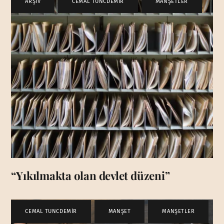
ARŞİV
,
CEMAL TUNCDEMİR
,
MANŞETLER
“Yıkılmakta olan devlet düzeni”
CEMAL TUNCDEMİR
,
MANŞET
,
MANŞETLER