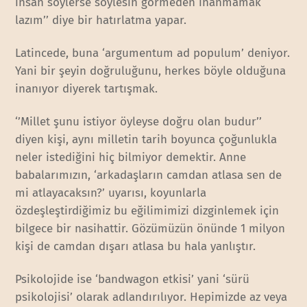
insan söylerse söylesin görmeden inanmamak
lazım’’ diye bir hatırlatma yapar.
Latincede, buna ‘argumentum ad populum’ deniyor.
Yani bir şeyin doğruluğunu, herkes böyle olduğuna
inanıyor diyerek tartışmak.
‘’Millet şunu istiyor öyleyse doğru olan budur’’
diyen kişi, aynı milletin tarih boyunca çoğunlukla
neler istediğini hiç bilmiyor demektir. Anne
babalarımızın, ‘arkadaşların camdan atlasa sen de
mi atlayacaksın?’ uyarısı, koyunlarla
özdeşleştirdiğimiz bu eğilimimizi dizginlemek için
bilgece bir nasihattir. Gözümüzün önünde 1 milyon
kişi de camdan dışarı atlasa bu hala yanlıştır.
Psikolojide ise ‘bandwagon etkisi’ yani ‘sürü
psikolojisi’ olarak adlandırılıyor. Hepimizde az veya