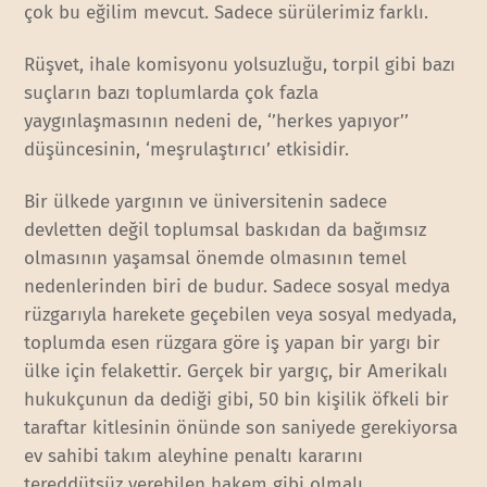
çok bu eğilim mevcut. Sadece sürülerimiz farklı.
Rüşvet, ihale komisyonu yolsuzluğu, torpil gibi bazı
suçların bazı toplumlarda çok fazla
yaygınlaşmasının nedeni de, ‘’herkes yapıyor’’
düşüncesinin, ‘meşrulaştırıcı’ etkisidir.
Bir ülkede yargının ve üniversitenin sadece
devletten değil toplumsal baskıdan da bağımsız
olmasının yaşamsal önemde olmasının temel
nedenlerinden biri de budur. Sadece sosyal medya
rüzgarıyla harekete geçebilen veya sosyal medyada,
toplumda esen rüzgara göre iş yapan bir yargı bir
ülke için felakettir. Gerçek bir yargıç, bir Amerikalı
hukukçunun da dediği gibi, 50 bin kişilik öfkeli bir
taraftar kitlesinin önünde son saniyede gerekiyorsa
ev sahibi takım aleyhine penaltı kararını
tereddütsüz verebilen hakem gibi olmalı.