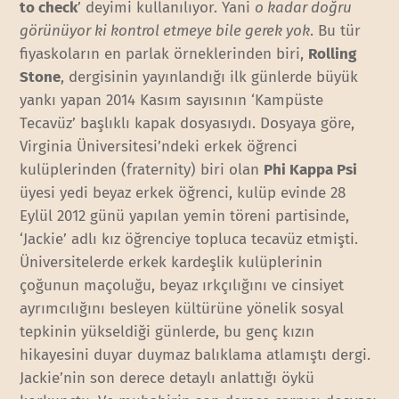
to check
’ deyimi kullanılıyor. Yani
o kadar doğru
görünüyor ki kontrol etmeye bile gerek yok
. Bu tür
fiyaskoların en parlak örneklerinden biri,
Rolling
Stone
, dergisinin yayınlandığı ilk günlerde büyük
yankı yapan 2014 Kasım sayısının ‘Kampüste
Tecavüz’ başlıklı kapak dosyasıydı. Dosyaya göre,
Virginia Üniversitesi’ndeki erkek öğrenci
kulüplerinden (fraternity) biri olan
Phi Kappa Psi
üyesi yedi beyaz erkek öğrenci, kulüp evinde 28
Eylül 2012 günü yapılan yemin töreni partisinde,
‘Jackie’ adlı kız öğrenciye topluca tecavüz etmişti.
Üniversitelerde erkek kardeşlik kulüplerinin
çoğunun maçoluğu, beyaz ırkçılığını ve cinsiyet
ayrımcılığını besleyen kültürüne yönelik sosyal
tepkinin yükseldiği günlerde, bu genç kızın
hikayesini duyar duymaz balıklama atlamıştı dergi.
Jackie’nin son derece detaylı anlattığı öykü