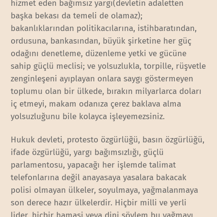
hizmet eden bağımsız yargı(devletin adaletten
başka bekası da temeli de olamaz);
bakanlıklarından politikacılarına, istihbaratından,
ordusuna, bankasından, büyük şirketine her güç
odağını denetleme, düzenleme yetki ve gücüne
sahip güçlü meclisi; ve yolsuzlukla, torpille, rüşvetle
zenginleşeni ayıplayan onlara saygı göstermeyen
toplumu olan bir ülkede, bırakın milyarlarca doları
iç etmeyi, makam odanıza çerez baklava alma
yolsuzluğunu bile kolayca işleyemezsiniz.
Hukuk devleti, protesto özgürlüğü, basın özgürlüğü,
ifade özgürlüğü, yargı bağımsızlığı, güçlü
parlamentosu, yapacağı her işlemde talimat
telefonlarına değil anayasaya yasalara bakacak
polisi olmayan ülkeler, soyulmaya, yağmalanmaya
son derece hazır ülkelerdir. Hiçbir milli ve yerli
lider, hiçbir hamasi veya dini söylem bu yağmayı