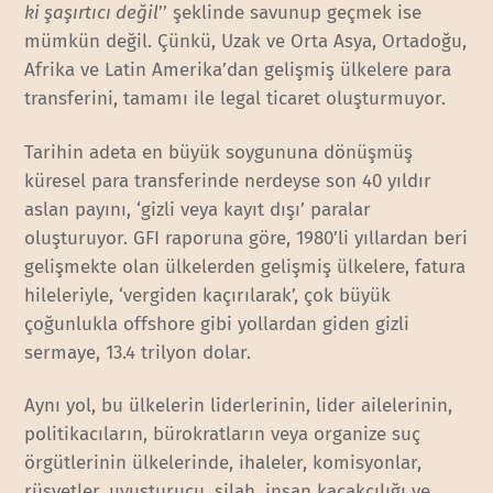
ki şaşırtıcı değil
’’ şeklinde savunup geçmek ise
mümkün değil. Çünkü, Uzak ve Orta Asya, Ortadoğu,
Afrika ve Latin Amerika’dan gelişmiş ülkelere para
transferini, tamamı ile legal ticaret oluşturmuyor.
Tarihin adeta en büyük soygununa dönüşmüş
küresel para transferinde nerdeyse son 40 yıldır
aslan payını, ‘gizli veya kayıt dışı’ paralar
oluşturuyor. GFI raporuna göre, 1980’li yıllardan beri
gelişmekte olan ülkelerden gelişmiş ülkelere, fatura
hileleriyle, ‘vergiden kaçırılarak’, çok büyük
çoğunlukla offshore gibi yollardan giden gizli
sermaye, 13.4 trilyon dolar.
Aynı yol, bu ülkelerin liderlerinin, lider ailelerinin,
politikacıların, bürokratların veya organize suç
örgütlerinin ülkelerinde, ihaleler, komisyonlar,
rüşvetler, uyuşturucu, silah, insan kaçakçılığı ve