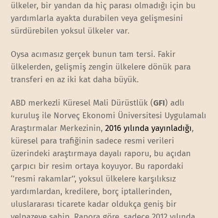
ülkeler, bir yandan da hiç parası olmadığı için bu
yardımlarla ayakta durabilen veya gelişmesini
sürdürebilen yoksul ülkeler var.
Oysa acımasız gerçek bunun tam tersi. Fakir
ülkelerden, gelişmiş zengin ülkelere dönük para
transferi en az iki kat daha büyük.
ABD merkezli Küresel Mali Dürüstlük (
GFI
) adlı
kuruluş ile Norveç Ekonomi Üniversitesi Uygulamalı
Araştırmalar Merkezinin,
2016 yılında yayınladığı
,
küresel para trafiğinin sadece resmi verileri
üzerindeki araştırmaya dayalı raporu, bu açıdan
çarpıcı bir resim ortaya koyuyor. Bu rapordaki
‘’resmi rakamlar’’, yoksul ülkelere karşılıksız
yardımlardan, kredilere, borç iptallerinden,
uluslararası ticarete kadar oldukça geniş bir
yelpazeye sahip. Rapora göre, sadece 2012 yılında,