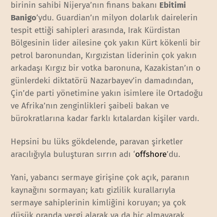
birinin sahibi Nijerya’nın finans bakanı
Ebitimi
Banigo
’ydu. Guardian’ın milyon dolarlık dairelerin
tespit ettiği sahipleri arasında, Irak Kürdistan
Bölgesinin lider ailesine çok yakın Kürt kökenli bir
petrol baronundan, Kırgızistan liderinin çok yakın
arkadaşı Kırgız bir votka baronuna, Kazakistan’ın o
günlerdeki diktatörü Nazarbayev’in damadından,
Çin’de parti yönetimine yakın isimlere ile Ortadoğu
ve Afrika’nın zenginlikleri şaibeli bakan ve
bürokratlarına kadar farklı kıtalardan kişiler vardı.
Hepsini bu lüks gökdelende, paravan şirketler
aracılığıyla buluşturan sırrın adı ‘
offshore
’du.
Yani, yabancı sermaye girişine çok açık, paranın
kaynağını sormayan; katı gizlilik kurallarıyla
sermaye sahiplerinin kimliğini koruyan; ya çok
düşük oranda vergi alarak ya da hiç almayarak