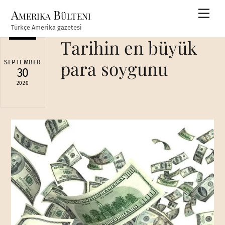
Skip
Amerika Bülteni
Men
to
Türkçe Amerika gazetesi
content
Tarihin en büyük
para soygunu
SEPTEMBER
30
2020