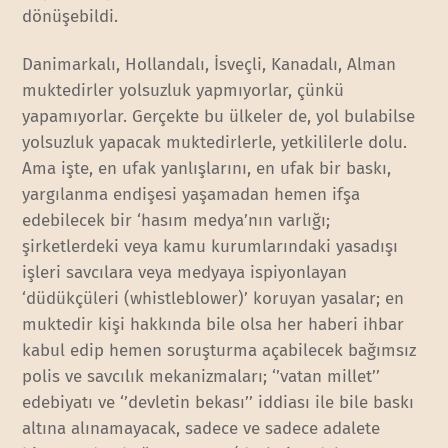
dönüşebildi.
Danimarkalı, Hollandalı, İsveçli, Kanadalı, Alman
muktedirler yolsuzluk yapmıyorlar, çünkü
yapamıyorlar. Gerçekte bu ülkeler de, yol bulabilse
yolsuzluk yapacak muktedirlerle, yetkililerle dolu.
Ama işte, en ufak yanlışlarını, en ufak bir baskı,
yargılanma endişesi yaşamadan hemen ifşa
edebilecek bir ‘hasım medya’nın varlığı;
şirketlerdeki veya kamu kurumlarındaki yasadışı
işleri savcılara veya medyaya ispiyonlayan
‘düdükçüleri (whistleblower)’ koruyan yasalar; en
muktedir kişi hakkında bile olsa her haberi ihbar
kabul edip hemen soruşturma açabilecek bağımsız
polis ve savcılık mekanizmaları; ‘’vatan millet’’
edebiyatı ve ‘’devletin bekası’’ iddiası ile bile baskı
altına alınamayacak, sadece ve sadece adalete