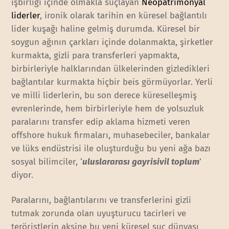
işbirliği içinde olmakla suçlayan
Neopatrimonyal
liderler
, ironik olarak tarihin en küresel bağlantılı
lider kuşağı haline gelmiş durumda. Küresel bir
soygun ağının çarkları içinde dolanmakta, şirketler
kurmakta, gizli para transferleri yapmakta,
birbirleriyle halklarından ülkelerinden gizledikleri
bağlantılar kurmakta hiçbir beis görmüyorlar. Yerli
ve milli liderlerin, bu son derece küreselleşmiş
evrenlerinde, hem birbirleriyle hem de yolsuzluk
paralarını transfer edip aklama hizmeti veren
offshore hukuk firmaları, muhasebeciler, bankalar
ve lüks endüstrisi ile oluşturduğu bu yeni ağa bazı
sosyal bilimciler, ‘
uluslararası gayrisivil toplum
’
diyor.
Paralarını, bağlantılarını ve transferlerini gizli
tutmak zorunda olan uyuşturucu tacirleri ve
teröristlerin aksine bu yeni küresel suç dünyası