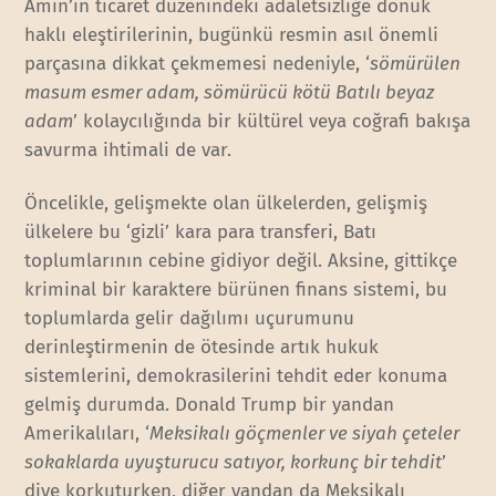
Amin’in ticaret düzenindeki adaletsizliğe dönük
haklı eleştirilerinin, bugünkü resmin asıl önemli
parçasına dikkat çekmemesi nedeniyle, ‘
sömürülen
masum esmer adam, sömürücü kötü Batılı beyaz
adam
’ kolaycılığında bir kültürel veya coğrafi bakışa
savurma ihtimali de var.
Öncelikle, gelişmekte olan ülkelerden, gelişmiş
ülkelere bu ‘gizli’ kara para transferi, Batı
toplumlarının cebine gidiyor değil. Aksine, gittikçe
kriminal bir karaktere bürünen finans sistemi, bu
toplumlarda gelir dağılımı uçurumunu
derinleştirmenin de ötesinde artık hukuk
sistemlerini, demokrasilerini tehdit eder konuma
gelmiş durumda. Donald Trump bir yandan
Amerikalıları, ‘
Meksikalı göçmenler ve siyah çeteler
sokaklarda uyuşturucu satıyor, korkunç bir tehdit
’
diye korkuturken, diğer yandan da Meksikalı