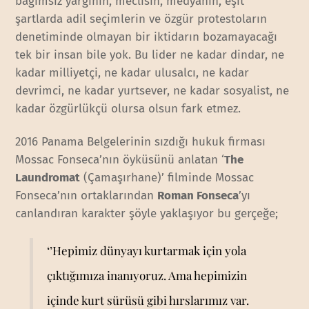
bağımsız yargının, meclisin, medyanın, eşit
şartlarda adil seçimlerin ve özgür protestoların
denetiminde olmayan bir iktidarın bozamayacağı
tek bir insan bile yok. Bu lider ne kadar dindar, ne
kadar milliyetçi, ne kadar ulusalcı, ne kadar
devrimci, ne kadar yurtsever, ne kadar sosyalist, ne
kadar özgürlükçü olursa olsun fark etmez.
2016 Panama Belgelerinin sızdığı hukuk firması
Mossac Fonseca’nın öyküsünü anlatan ‘
The
Laundromat
(Çamaşırhane)’ filminde Mossac
Fonseca’nın ortaklarından
Roman Fonseca
’yı
canlandıran karakter şöyle yaklaşıyor bu gerçeğe;
‘’Hepimiz dünyayı kurtarmak için yola
çıktığımıza inanıyoruz. Ama hepimizin
içinde kurt sürüsü gibi hırslarımız var.