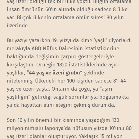
yaş üzeri olduğu tek bir ülke yoktu. Bugün ortalama
insan ömrünün 60’ın altında olduğu sadece 8 ülke
var. Birçok ülkenin ortalama ömür süresi 80 yılın
üzerinde.
Bu yazıyı yazarken 19. yüzyılda kime ‘yaşlı’ diyorlardı
merakıyla ABD Nüfus Dairesinin istatistiklerine
baktığımda değişimin çarpıcı göstergeleriyle
karşılaştım. Örneğin 1820 istatistiklerinde aşırı
yaşlılar, “
44 yaş ve üzeri grubu
” şeklinde
nitelenmiş. Ülkedeki her 100 kişiden sadece 8’i 44
yaş ve üzeri yaşta. Onların da çoğu, ya “aşırı
yaşlılığın” getirdiği sağlık sorunlarıyla boğuşmakta
ya da hayattan elini eteğini çekmiş durumda.
Son 10 yılın önemli bir kısmında yaşadığım 130
milyon nüfuslu Japonya’da nüfusun yüzde 10’unu 80
yaş üzeri olanlar oluşturuyor. Yaklaşık 15 milyon