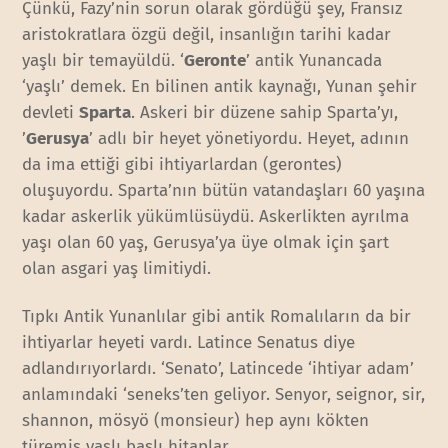
Çünkü, Fazy’nin sorun olarak gördüğü şey, Fransız
aristokratlara özgü değil, insanlığın tarihi kadar
yaşlı bir temayüldü. ‘
Geronte
’ antik Yunancada
‘yaşlı’ demek. En bilinen antik kaynağı, Yunan şehir
devleti
Sparta
. Askeri bir düzene sahip Sparta’yı,
’
Gerusya
’ adlı bir heyet yönetiyordu. Heyet, adının
da ima ettiği gibi ihtiyarlardan (gerontes)
oluşuyordu. Sparta’nın bütün vatandaşları 60 yaşına
kadar askerlik yükümlüsüydü. Askerlikten ayrılma
yaşı olan 60 yaş, Gerusya’ya üye olmak için şart
olan asgari yaş limitiydi.
Tıpkı Antik Yunanlılar gibi antik Romalıların da bir
ihtiyarlar heyeti vardı. Latince Senatus diye
adlandırıyorlardı. ‘Senato’, Latincede ‘ihtiyar adam’
anlamındaki ‘seneks’ten geliyor. Senyor, seignor, sir,
shannon, mösyö (monsieur) hep aynı kökten
türemiş yaşlı başlı hitaplar…