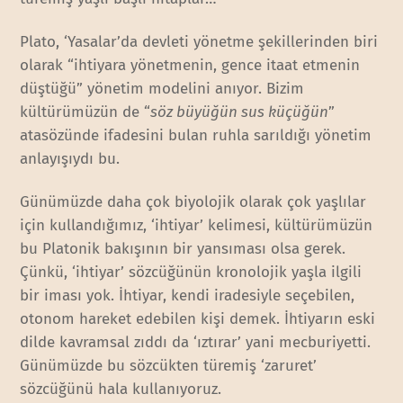
Plato, ‘Yasalar’da devleti yönetme şekillerinden biri
olarak “ihtiyara yönetmenin, gence itaat etmenin
düştüğü” yönetim modelini anıyor. Bizim
kültürümüzün de “
söz büyüğün sus küçüğün
”
atasözünde ifadesini bulan ruhla sarıldığı yönetim
anlayışıydı bu.
Günümüzde daha çok biyolojik olarak çok yaşlılar
için kullandığımız, ‘ihtiyar’ kelimesi, kültürümüzün
bu Platonik bakışının bir yansıması olsa gerek.
Çünkü, ‘ihtiyar’ sözcüğünün kronolojik yaşla ilgili
bir iması yok. İhtiyar, kendi iradesiyle seçebilen,
otonom hareket edebilen kişi demek. İhtiyarın eski
dilde kavramsal zıddı da ‘ıztırar’ yani mecburiyetti.
Günümüzde bu sözcükten türemiş ‘zaruret’
sözcüğünü hala kullanıyoruz.