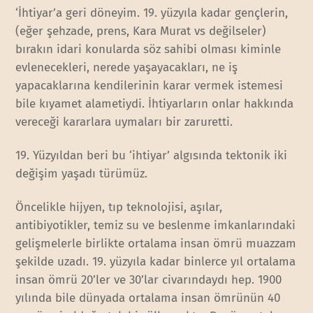
‘İhtiyar’a geri döneyim. 19. yüzyıla kadar gençlerin,
(eğer şehzade, prens, Kara Murat vs değilseler)
bırakın idari konularda söz sahibi olması kiminle
evlenecekleri, nerede yaşayacakları, ne iş
yapacaklarına kendilerinin karar vermek istemesi
bile kıyamet alametiydi. İhtiyarların onlar hakkında
vereceği kararlara uymaları bir zaruretti.
19. Yüzyıldan beri bu ‘ihtiyar’ algısında tektonik iki
değişim yaşadı türümüz.
Öncelikle hijyen, tıp teknolojisi, aşılar,
antibiyotikler, temiz su ve beslenme imkanlarındaki
gelişmelerle birlikte ortalama insan ömrü muazzam
şekilde uzadı. 19. yüzyıla kadar binlerce yıl ortalama
insan ömrü 20’ler ve 30’lar civarındaydı hep. 1900
yılında bile dünyada ortalama insan ömrünün 40