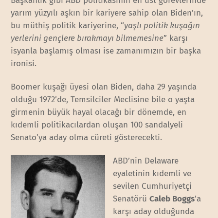
Başkanlık gibi ABD politikasının en üst görevlerinde
yarım yüzyılı aşkın bir kariyere sahip olan Biden’ın,
bu müthiş politik kariyerine, “
yaşlı politik kuşağın
yerlerini gençlere bırakmayı bilmemesine
” karşı
isyanla başlamış olması ise zamanımızın bir başka
ironisi.
Boomer kuşağı üyesi olan Biden, daha 29 yaşında
olduğu 1972’de, Temsilciler Meclisine bile o yaşta
girmenin büyük hayal olacağı bir dönemde, en
kıdemli politikacılardan oluşan 100 sandalyeli
Senato’ya aday olma cüreti gösterecekti.
ABD’nin Delaware
eyaletinin kıdemli ve
sevilen Cumhuriyetçi
Senatörü
Caleb Boggs
’a
karşı aday olduğunda