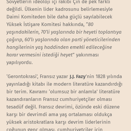
Sovyetlerin ideoloji içi rakibi Çin de pek farklı
değildi. Ülkenin lider kadrosunu belirlemesiyle
Daimi Komiteden bile daha güçlü sayılabilecek
Yüksek İstişare Komitesi hakkında, “
80
yaşındakilerin, 70’li yaşlarında bir heyeti toplantıya
çağırıp, 60’lı yaşlarında olan parti yöneticilerinden
hangilerinin yaş haddinden emekli edileceğine
karar vermesini istediği heyet
” yakınması
yapılıyordu.
‘Gerontokrasi’, Fransız yazar
J.J. Fazy
’nin 1828 yılında
yayınladığı kitabı ile modern literatüre kazandırdığı
bir terim. Kavramı ‘olumsuz bir anlamla’ literatüre
kazandıranların Fransız cumhuriyetçiler olması
tesadüf değil. Fransız devrimi, özünde eski düzene
karşı bir devrimdi ama yaş ortalaması oldukça
yüksek aristokratlara karşı devrim liderlerinin
çoğunun genç olması, cumhuriyetçiler için