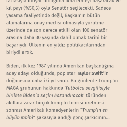
fazlasıyla ihtiyar olduğuna ikna etmeyi başaracak ve
kıl payı (%50,5) oyla Senatör seçilecekti. Sadece
yasama faaliyetinde değil, Başkan’ın bütün
atamalarına onay meclisi olmasıyla yürütme
üzerinde de son derece etkili olan 100 senatör
arasına daha 30 yaşında dahil olmak tarihi bir
başarıydı. Ülkenin en yıldız politikacılarından
biriydi artık.
Biden, ilk kez 1987 yılında Amerikan başkanlığına
aday adayı olduğunda, pop star
Taylor Swift
’in
doğmasına daha iki yıl vardı. Bu günlerde Trump’ın
MAGA grubunun hakkında ‘
Futbolcu sevgilisiyle
birlikte Biden’a seçim kazandıracak
’ türünden
akıllara zarar birçok komplo teorisi üretmesi
sonrası Amerikalı komedyenlerin “
Trump’ın en
büyük rakibi
” şakasıyla andığı genç şarkıcının…