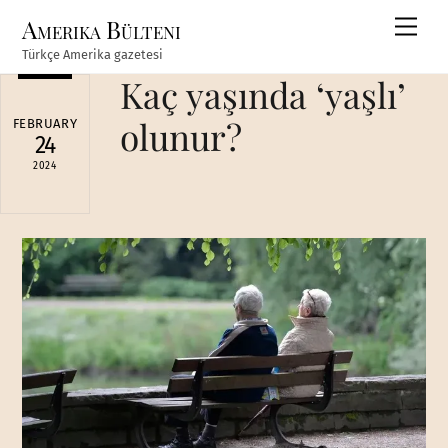
Skip
Amerika Bülteni
Men
to
Türkçe Amerika gazetesi
content
Kaç yaşında ‘yaşlı’
olunur?
FEBRUARY
24
2024