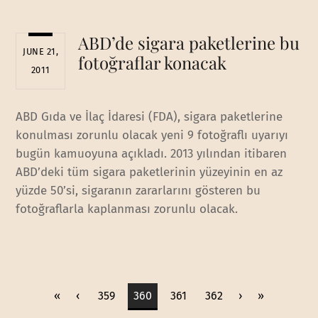
ABD’de sigara paketlerine bu
JUNE 21,
fotoğraflar konacak
2011
ABD Gıda ve İlaç İdaresi (FDA), sigara paketlerine
konulması zorunlu olacak yeni 9 fotoğraflı uyarıyı
bugün kamuoyuna açıkladı. 2013 yılından itibaren
ABD’deki tüm sigara paketlerinin yüzeyinin en az
yüzde 50’si, sigaranın zararlarını gösteren bu
fotoğraflarla kaplanması zorunlu olacak.
«
‹
359
360
361
362
›
»