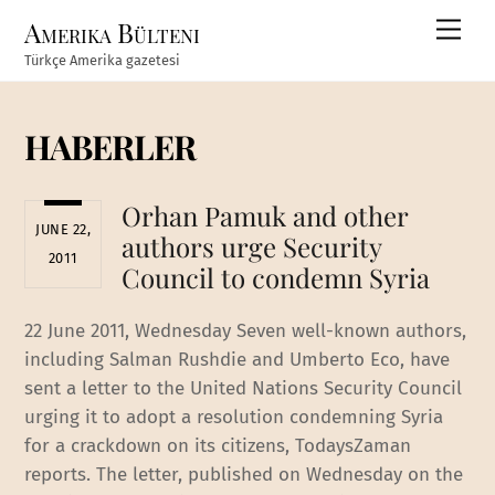
Skip
Amerika Bülteni
Men
to
Türkçe Amerika gazetesi
content
HABERLER
Orhan Pamuk and other
JUNE 22,
authors urge Security
2011
Council to condemn Syria
22 June 2011, Wednesday Seven well-known authors,
including Salman Rushdie and Umberto Eco, have
sent a letter to the United Nations Security Council
urging it to adopt a resolution condemning Syria
for a crackdown on its citizens, TodaysZaman
reports. The letter, published on Wednesday on the