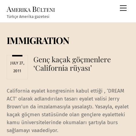
Skip
Amerika Bülteni
Men
to
Türkçe Amerika gazetesi
content
IMMIGRATION
Genç kaçak göçmenlere
JULY 27,
‘California rüyası’
2011
California eyalet kongresinin kabul ettiği , ‘DREAM
ACT’ olarak adlandırılan tasarı eyalet valisi Jerry
Brown’un da imzalamasıyla yasalaştı. Yasayla, eyalet
kaçak göçmen statüsünde olan gençlere eyaletteki
kamu üniversitelerinde okumaları şartıyla burs
sağlamayı vaadediyor.