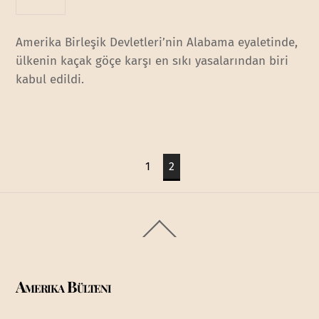
Amerika Birleşik Devletleri’nin Alabama eyaletinde,
ülkenin kaçak göçe karşı en sıkı yasalarından biri
kabul edildi.
1
2
Back
To
Top
Amerika Bülteni