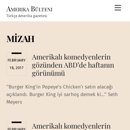
Skip
Amerika Bülteni
Men
to
Türkçe Amerika gazetesi
content
MİZAH
Amerikalı komedyenlerin
FEBRUARY
gözünden ABD’de haftanın
18, 2017
görünümü
‘’Burger King’in Popeye’s Chicken’ı satın alacağı
açıklandı. Burger King iyi sarhoş demek ki…’’ Seth
Meyers
Amerikalı komedyenlerin
FEBRUARY