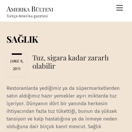
Skip
Amerika Bülteni
Men
to
Türkçe Amerika gazetesi
content
SAĞLIK
Tuz, sigara kadar zararlı
JUNE 9,
olabilir
2011
Restoranlarda yediğimiz ya da süpermarketlerden
satın aldığımız hazır yemekler aşırı miktarda tuz
içeriyor. Dünyanın dört bir yanında herkesin
ihtiyacından fazla tuz tükettiği, bunun da yüksek
tansiyon ve kalp hastalığına ya da inmeye neden
olduğuna dair birçok kanıt mevcut. Sağlık