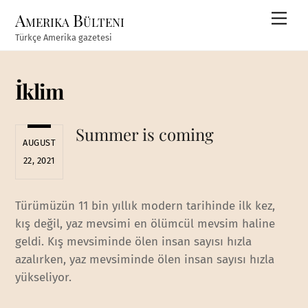
Skip
Amerika Bülteni
Men
to
Türkçe Amerika gazetesi
content
İklim
Summer is coming
AUGUST
22, 2021
Türümüzün 11 bin yıllık modern tarihinde ilk kez,
kış değil, yaz mevsimi en ölümcül mevsim haline
geldi. Kış mevsiminde ölen insan sayısı hızla
azalırken, yaz mevsiminde ölen insan sayısı hızla
yükseliyor.