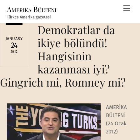
Skip
Amerika Bülteni
Men
to
Türkçe Amerika gazetesi
content
Demokratlar da
ikiye bölündü!
JANUARY
24
Hangisinin
2012
kazanması iyi?
Gingrich mi, Romney mi?
AMERİKA
BÜLTENİ
(24 Ocak
2012)