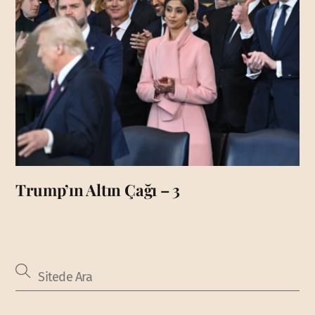
Trump’ın Altın Çağı – 3