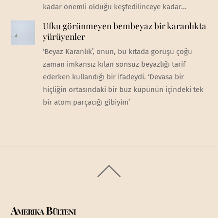
kadar önemli olduğu keşfedilinceye kadar...
Ufku görünmeyen bembeyaz bir karanlıkta
yürüyenler
‘Beyaz Karanlık’, onun, bu kıtada görüşü çoğu
zaman imkansız kılan sonsuz beyazlığı tarif
ederken kullandığı bir ifadeydi. ‘Devasa bir
hiçliğin ortasındaki bir buz küpünün içindeki tek
bir atom parçacığı gibiyim’
Back
To
Top
Amerika Bülteni