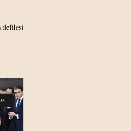
 defilesi
LER