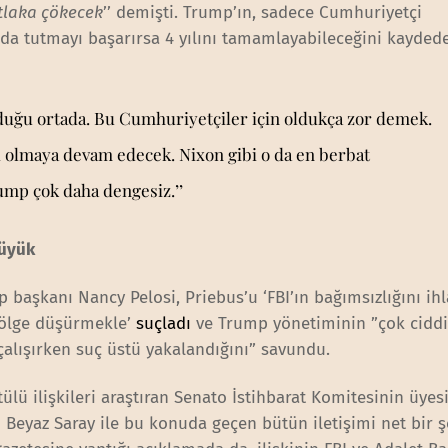
tlaka çökecek
’’ demişti. Trump’ın, sadece Cumhuriyetçi
da tutmayı başarırsa 4 yılını tamamlayabileceğini kayded
duğu ortada. Bu Cumhuriyetçiler için oldukça zor demek.
i olmaya devam edecek. Nixon gibi o da en berbat
ump çok daha dengesiz.’’
büyük
p başkanı Nancy Pelosi, Priebus’u ‘FBI’ın bağımsızlığını ih
 gölge düşürmekle’
suçladı
ve Trump yönetiminin ”çok ciddi 
alışırken suç üstü yakalandığını” savundu.
ülü ilişkileri araştıran Senato İstihbarat Komitesinin üyes
eyaz Saray ile bu konuda geçen bütün iletişimi net bir ş