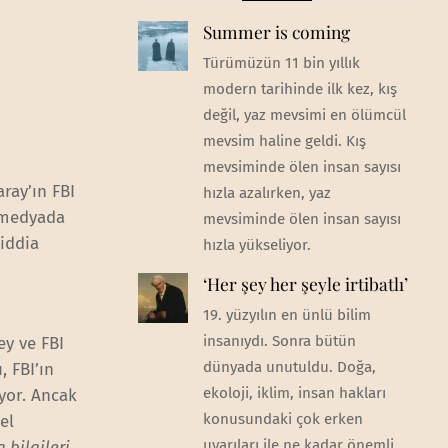
Summer is coming
Türümüzün 11 bin yıllık
modern tarihinde ilk kez, kış
değil, yaz mevsimi en ölümcül
mevsim haline geldi. Kış
mevsiminde ölen insan sayısı
ray’ın FBI
hızla azalırken, yaz
n medyada
mevsiminde ölen insan sayısı
iddia
hızla yükseliyor.
‘Her şey her şeyle irtibatlı’
19. yüzyılın en ünlü bilim
insanıydı. Sonra bütün
ey ve FBI
dünyada unutuldu. Doğa,
 FBI’ın
ekoloji, iklim, insan hakları
yor. Ancak
konusundaki çok erken
el
uyarıları ile ne kadar önemli
bilgileri,