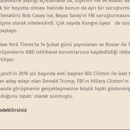
azetesine yaptığı açıklamada da, ilişkinin FBI ve Adalet Ba
ek bir boyutta olması halinde bunun da ayrı bir soruştur
a Senatörü Bob Casey ise, Beyaz Saray’ın FBI soruşturmasın
gelişme olarak nitelendirdi. Çok sayıda Kongre üyesi de so
paylaştı.
le New York Times’ta 14 Şubat günü yayınlanan ve Ruslar ile
rüşmelerin ABD istihbarat kurumlarınca kaydedildiği iddia
iliyor.
ch’in 2016 yılı başında eski başkan Bill Clinton ile özel 
aday adayı olan Donald Trump, FBI’ın Hillary Clinton’ın 
zamanda görüşmenin gerçekleşmesine büyük tepki göstermiş
lduğunu ispatı’ olarak sunmuştu.
edebilirsiniz