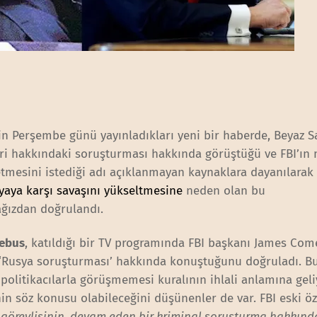
’in Perşembe günü yayınladıkları yeni bir haberde, Beyaz Sa
ileri hakkındaki soruşturması hakkında görüştüğü ve FBI’ı
tmesini istediği adı açıklanmayan kaynaklara dayanılarak 
aya karşı savaşını yükseltmesine
neden olan bu
ağızdan doğrulandı.
iebus
, katıldığı bir TV programında FBI başkanı James Com
‘Rusya soruşturması’ hakkında konuştuğunu doğruladı. Bu,
litikacılarla görüşmemesi kuralının ihlali anlamına geli
nin söz konusu olabileceğini düşünenler de var. FBI eski öz
I görevlisinin, devam eden bir kriminal soruşturma hakkında 