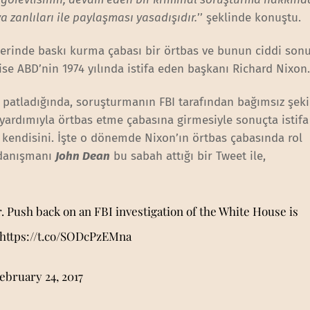
 zanlıları ile paylaşması yasadışıdır.
’’ şeklinde konuştu.
erinde baskı kurma çabası bir örtbas ve bunun ciddi sonu
i ise ABD’nin 1974 yılında istifa eden başkanı Richard Nixon
ı patladığında, soruşturmanın FBI tarafından bağımsız şeki
 yardımıyla örtbas etme çabasına girmesiyle sonuçta istif
kendisini. İşte o dönemde Nixon’ın örtbas çabasında rol
 danışmanı
John Dean
bu sabah attığı bir Tweet ile,
r. Push back on an FBI investigation of the White House is
https://t.co/SODcPzEMna
ebruary 24, 2017