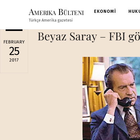
Skip
Amerika Bülteni
to
EKONOMİ
HUK
content
Türkçe Amerika gazetesi
Beyaz Saray – FBI g
FEBRUARY
25
2017