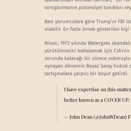
soruşturmanın potansiyel tanıkları veya
Bazı yorumculara göre Trump’ın FBI üz
olabilir. En fazla örnek gösterilen kiş
Nixon, 1972 yılında Watergate skandal
yürütülmesini baltalamak için CIA’nin
zorunda kalacağı bir sürece sokmuştu 
oynayan dönemin Beyaz Saray hukuk
tartışmalara çarpıcı bir boyut getirdi.
I have expertise on this matte
better known as a COVER UP:
— John Dean (@JohnWDean)
F