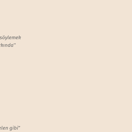
 söylemek
rkında
’’
elen gibi
”