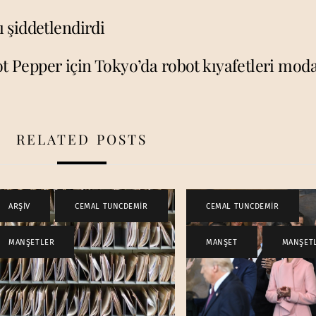
 şiddetlendirdi
t Pepper için Tokyo’da robot kıyafetleri moda
RELATED POSTS
ARŞİV
,
CEMAL TUNCDEMİR
,
CEMAL TUNCDEMİR
,
MANŞETLER
MANŞET
,
MANŞET