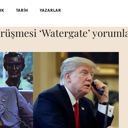
UK
TARİH
YAZARLAR
örüşmesi ‘Watergate’ yoruml