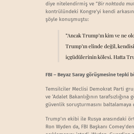
diye nitelendirmiş ve ”
Bir noktada mu
kontrülündeki Kongre’yi kendi arkasın
şöyle konuşmuştu:
”Ancak Trump’ın kim ve ne ol
Trump’ın elinde değil, kendis
içgüdülerinin kölesi. Hatta Tr
FBI – Beyaz Saray görüşmesine tepki 
Temsilciler Meclisi Demokrat Parti gru
ve ‘Adalet Bakanlığının tarafsızlığına
güvenlik soruşturmasını baltalamaya ç
Trump’ın ekibi ile Rusya arasındaki ört
Ron Wyden da, FBI Başkanı Comey’den B