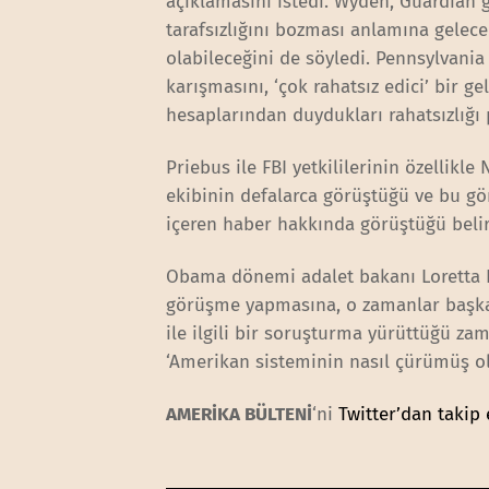
açıklamasını istedi. Wyden, Guardian g
tarafsızlığını bozması anlamına gelec
olabileceğini de söyledi. Pennsylvani
karışmasını, ‘çok rahatsız edici’ bir 
hesaplarından duydukları rahatsızlığı 
Priebus ile FBI yetkililerinin özellik
ekibinin defalarca görüştüğü ve bu gö
içeren haber hakkında görüştüğü belirt
Obama dönemi adalet bakanı Loretta Lyn
görüşme yapmasına, o zamanlar başkan 
ile ilgili bir soruşturma yürüttüğü 
‘Amerikan sisteminin nasıl çürümüş o
AMERİKA BÜLTENİ
‘ni
Twitter’dan takip 