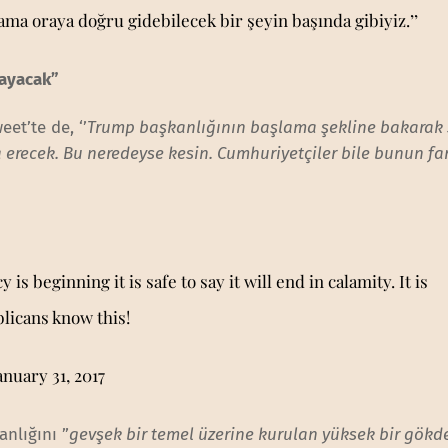
ma oraya doğru gidebilecek bir şeyin başında gibiyiz.’’
mayacak”
et’te de, ‘’
Trump başkanlığının başlama şekline bakarak
erecek. Bu neredeyse kesin. Cumhuriyetçiler bile bunun fa
 beginning it is safe to say it will end in calamity. It is
licans know this!
anuary 31, 2017
nlığını ”
gevşek bir temel üzerine kurulan yüksek bir gökd