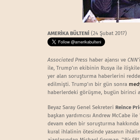
AMERİKA BÜLTENİ
(24 Şubat 2017)
Associated Press
haber ajansı ve
CNN
ile, Trump’ın ekibinin Rusya ile ilişk
yer alan soruşturma haberlerini redde
edilmişti. Trump’ın bir gün sonra
medy
haberlerdeki görüşme, bugün birinci 
Beyaz Saray Genel Sekreteri
Reince Pr
başkan yardımcısı Andrew McCabe ile 
devam eden bir soruşturma hakkında po
kural ihlalinin ötesinde yasanın ihlali
ajanlarından Michael German, ‘’
Bir FB