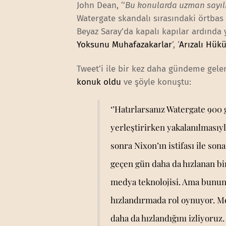
John Dean, ‘’
Bu konularda uzman sayıl
Watergate skandalı sırasındaki örtbas
Beyaz Saray’da kapalı kapılar ardında 
Yoksunu Muhafazakarlar
‘, ‘
Arızalı Hük
Tweet’i ile bir kez daha gündeme ge
konuk oldu
ve şöyle konuştu:
‘’Hatırlarsanız Watergate 900
yerleştirirken yakalanılması
sonra Nixon’ın istifası ile so
geçen gün daha da hızlanan bir
medya teknolojisi. Ama bunun y
hızlandırmada rol oynuyor. Me
daha da hızlandığını izliyoru