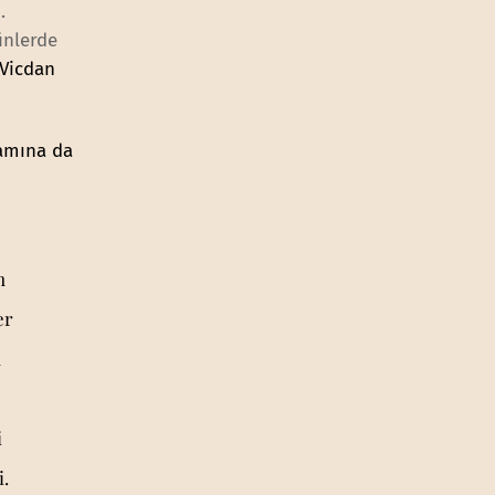
.
ünlerde
Vicdan
amına da
n
er
n
i
.