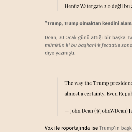
Henüz Watergate 2.0 değil bu a
”Trump, Trump olmaktan kendini ala
Dean, 30 Ocak günü attığı bir başka Twe
mümkün ki bu başkanlık fecaatle sona 
diye yazmıştı.
The way the Trump presidency is
almost a certainty. Even Repub
— John Dean (@JohnWDean)
J
Vox ile röportajında ise
Trump’ın başka