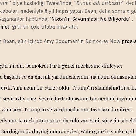
ırım
’’ diye başladığı Tweet’inde, ‘’
Bunun adı örtbastır
’’ dedi
 çabaları nedeniyle 8 yıl hapis yatan Dean, daha sonra o g
yaşananlar hakkında, ‘
Nixon’ın Savunması: Ne Biliyordu
‘ , ‘
ümet
‘ gibi bir çok kitaba imza attı.
len Dean, gün içinde Amy Goodman’ın Democray Now
progr
 gün sürdü. Demokrat Parti genel merkezine dinleyici
yla başladı ve en önemli yardımcılarının mahkum olmasında
na erdi. Yani uzun bir süreç oldu. Trump’ın skandalında ise h
 seyir izliyoruz. Seyrin hızlı olmasının bir nedeni bugünü
anı sıra, Trump’ın ve yardımcılarının tavırları da süreci
dyanın kararlı tutumunun da rolü var. Yani, sürecin sürekl
z. Gördüğümüz duyduğumuz şeyler, Watergate’in yankısı gibi