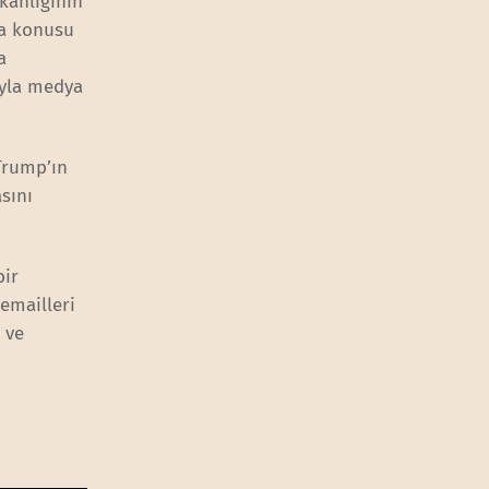
kanlığının
ma konusu
a
syla medya
 Trump’ın
sını
bir
emailleri
 ve