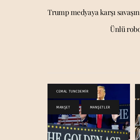
Trump medyaya karşı savaşını
Ünlü robo
CEMAL TUNCDEMİR
,
MANŞET
,
MANŞETLER