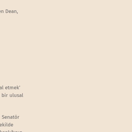
en Dean,
lal etmek’
bir ulusal
i Senatör
ekilde